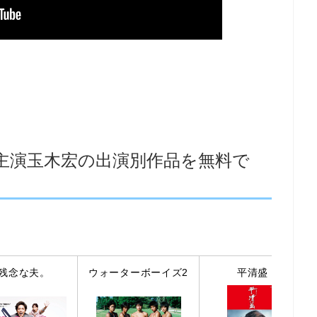
主演玉木宏の出演別作品を無料で
残念な夫。
ウォーターボーイズ2
平清盛