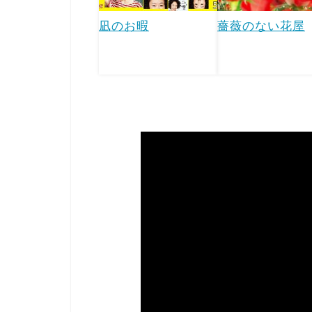
凪のお暇
薔薇のない花屋