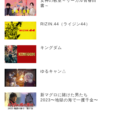
女神の教室～リーガル青春白
書～
RIZIN.44（ライジン44）
キングダム
ゆるキャン△
新マグロに賭けた男たち
2023〜地獄の海で一攫千金〜