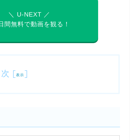
＼ U-NEXT ／
日間無料で
動画を観る！
目次
[
]
表示