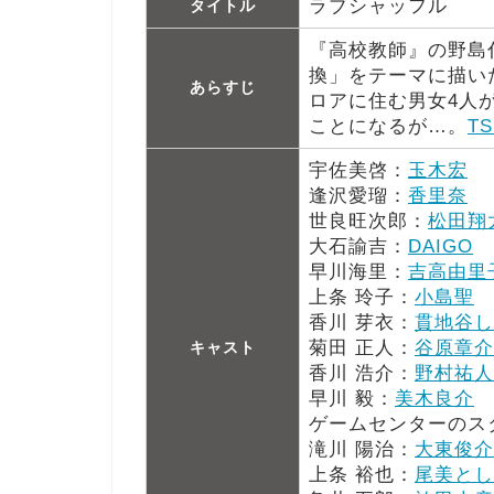
ラブシャッフル
タイトル
『高校教師』の野島
換」をテーマに描い
あらすじ
ロアに住む男女4人
ことになるが…。
TS
宇佐美啓：
玉木宏
逢沢愛瑠：
香里奈
世良旺次郎：
松田翔
大石諭吉：
DAIGO
早川海里：
吉高由里
上条 玲子：
小島聖
香川 芽衣：
貫地谷し
菊田 正人：
谷原章介
キャスト
香川 浩介：
野村祐人
早川 毅：
美木良介
ゲームセンターのス
滝川 陽治：
大東俊介
上条 裕也：
尾美とし