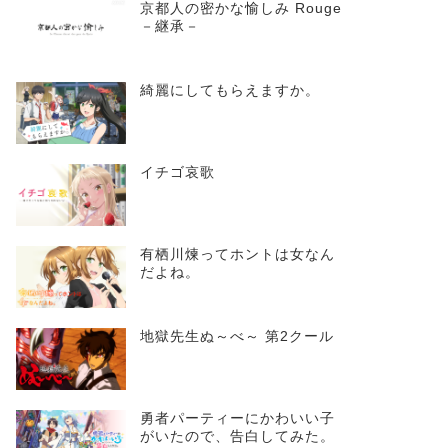
京都人の密かな愉しみ Rouge
－継承－
綺麗にしてもらえますか。
イチゴ哀歌
有栖川煉ってホントは女なん
だよね。
地獄先生ぬ～べ～ 第2クール
勇者パーティーにかわいい子
がいたので、告白してみた。