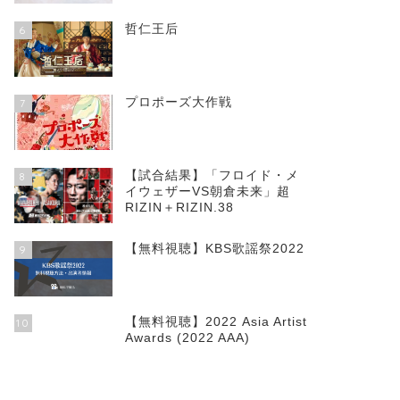
哲仁王后
6
プロポーズ大作戦
7
【試合結果】「フロイド・メ
8
イウェザーVS朝倉未来」超
RIZIN＋RIZIN.38
【無料視聴】KBS歌謡祭2022
9
【無料視聴】2022 Asia Artist
10
Awards (2022 AAA)
盗まれた顔〜ミアタリ捜査班〜
だから殺せなかった
スパイ