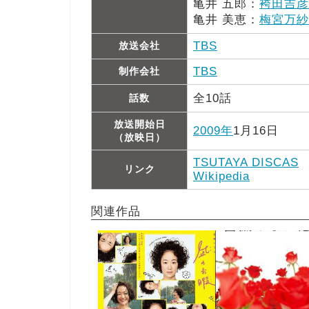
亀井 五郎：
袴田吉彦
亀井 美恵：
梅宮万紗
TBS
放送会社
TBS
制作会社
全10話
話数
放送開始日
2009年
1月16日
（放映日）
TSUTAYA DISCAS
リンク
Wikipedia
関連作品