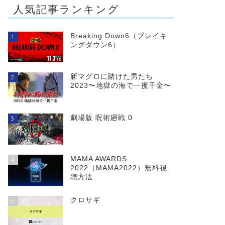
人気記事ランキング
SUMMER
蜜の味〜A Taste Of
NUDE（サマーヌー
Honey〜
Breaking Down6（ブレイキ
1
ド）
ングダウン6）
新マグロに賭けた男たち
2
2023〜地獄の海で一攫千金〜
劇場版 呪術廻戦 0
3
MAMA AWARDS
4
2022（MAMA2022）無料視
聴方法
クロサギ
5