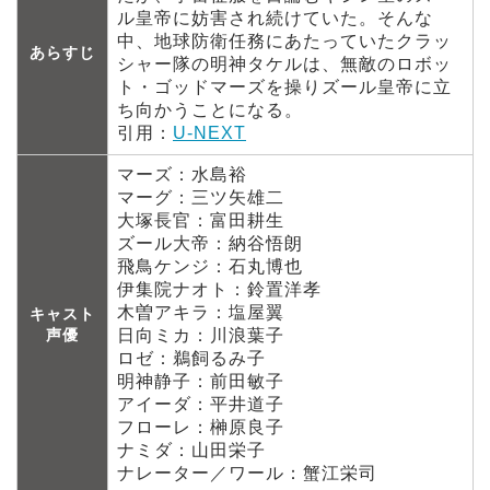
ル皇帝に妨害され続けていた。そんな
中、地球防衛任務にあたっていたクラッ
あらすじ
シャー隊の明神タケルは、無敵のロボッ
ト・ゴッドマーズを操りズール皇帝に立
ち向かうことになる。
引用：
U-NEXT
マーズ：水島裕
マーグ：三ツ矢雄二
大塚長官：富田耕生
ズール大帝：納谷悟朗
飛鳥ケンジ：石丸博也
伊集院ナオト：鈴置洋孝
木曽アキラ：塩屋翼
キャスト
声優
日向ミカ：川浪葉子
ロゼ：鵜飼るみ子
明神静子：前田敏子
アイーダ：平井道子
フローレ：榊原良子
ナミダ：山田栄子
ナレーター／ワール：蟹江栄司