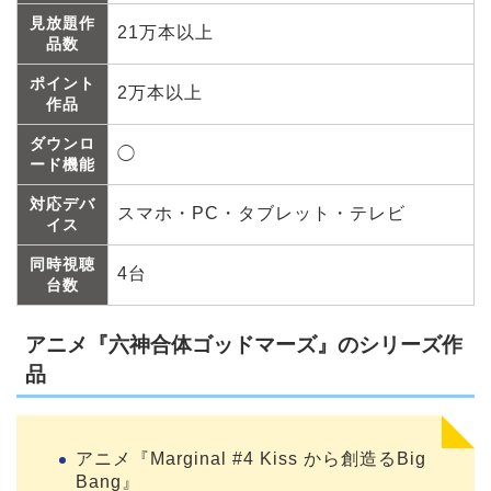
見放題作
21万本以上
品数
ポイント
2万本以上
作品
ダウンロ
◯
ード機能
対応デバ
スマホ・PC・タブレット・テレビ
イス
同時視聴
4台
台数
アニメ『六神合体ゴッドマーズ』のシリーズ作
品
アニメ『Marginal #4 Kiss から創造るBig
Bang』