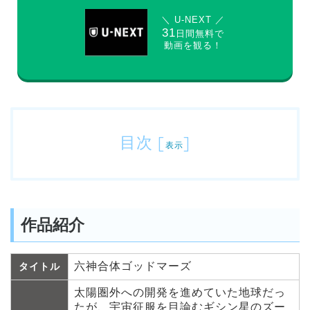
＼ U-NEXT ／
31
日間無料で
動画を観る！
目次
[
]
表示
作品紹介
六神合体ゴッドマーズ
タイトル
太陽圏外への開発を進めていた地球だっ
たが、宇宙征服を目論むギシン星のズー