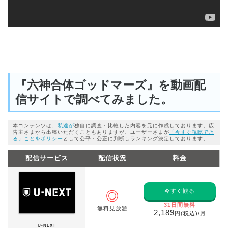
『六神合体ゴッドマーズ』を動画配
信サイトで調べてみました。
本コンテンツは、
私達が
独自に調査・比較した内容を元に作成しております。広
告主さまから出稿いただくこともありますが、ユーザーさまが
「今すぐ視聴でき
る」ことをポリシー
として公平・公正に判断しランキング決定しております。
配信サービス
配信状況
料金
今すぐ観る
◎
31日間無料
無料見放題
2,189
円(税込)/月
U-NEXT