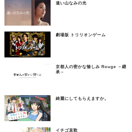
遠い山なみの光
劇場版 トリリオンゲーム
京都人の密かな愉しみ Rouge －継
承－
綺麗にしてもらえますか。
イチゴ哀歌