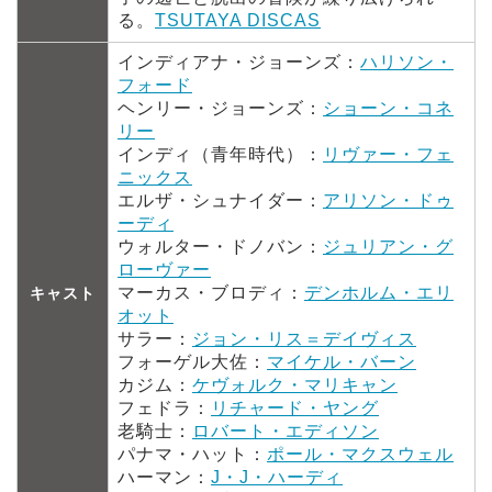
る。
TSUTAYA DISCAS
インディアナ・ジョーンズ：
ハリソン・
フォード
ヘンリー・ジョーンズ：
ショーン・コネ
リー
インディ（青年時代）：
リヴァー・フェ
ニックス
エルザ・シュナイダー：
アリソン・ドゥ
ーディ
ウォルター・ドノバン：
ジュリアン・グ
ローヴァー
マーカス・ブロディ：
デンホルム・エリ
キャスト
オット
サラー：
ジョン・リス＝デイヴィス
フォーゲル大佐：
マイケル・バーン
カジム：
ケヴォルク・マリキャン
フェドラ：
リチャード・ヤング
老騎士：
ロバート・エディソン
パナマ・ハット：
ポール・マクスウェル
ハーマン：
J・J・ハーディ