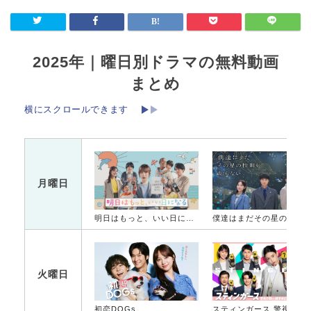
2025年｜曜日別ドラマの無料動画
まとめ
横にスクロールできます
月曜日
明日はもっと、いい日になる
僕達はまだその星の校則を知ら
火曜日
初恋DOGs
スティンガース 警視