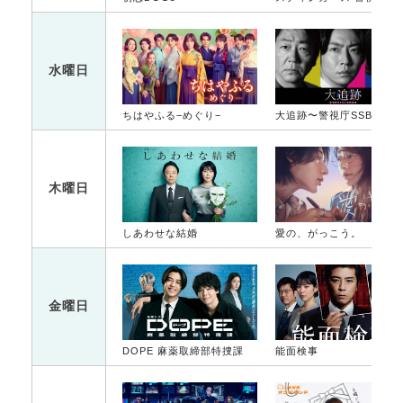
水曜日
ちはやふる−めぐり−
大追跡〜警視庁SSBC強行犯係〜
木曜日
しあわせな結婚
愛の、がっこう。
金曜日
DOPE 麻薬取締部特捜課
能面検事