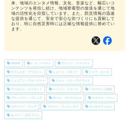
来、地域のエンタメ情報、文化、音楽など、幅広いコ
ンテンツを発信し続け、地域密着型の放送を通じて地
域の活性化を目指しています。また、防災情報の迅速
な提供を通じて、安全で安心な街づくりにも貢献して
おり、特に自然災害時には正確な情報提供に努めてい
ます。
1989年
J・J・ハーディ
アリソン・ドゥーディ
ケヴォルク・マリキャン
ショーン・コネリー
ジェフ・オハコ
ジュリアン・グローヴァー
ジョン・リス＝デイヴィス
デンホルム・エリオット
ハリソン・フォード
パラマウント映画
ブラッドリー・グレッグ
ポール・マクスウェル
マイケル・バーン
リチャード・ヤング
リヴァー・フェニックス
ルーカスフィルム
ロバート・エディソン