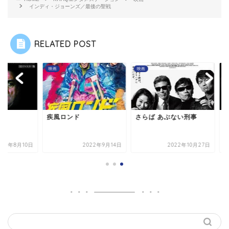
インディ・ジョーンズ／最後の聖戦
RELATED POST
映画
映画
風ロンド
さらば あぶない刑事
バラキ
2022年9月14日
2022年10月27日
2022年8