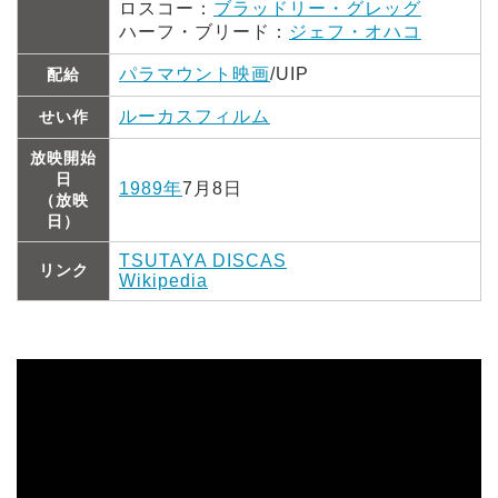
ロスコー：
ブラッドリー・グレッグ
ハーフ・ブリード：
ジェフ・オハコ
パラマウント映画
/UIP
配給
ルーカスフィルム
せい作
放映開始
日
1989年
7月8日
（放映
日）
TSUTAYA DISCAS
リンク
Wikipedia