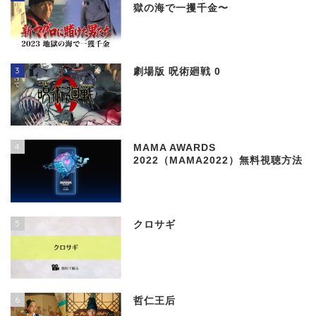
獄の海で一攫千金〜
3
劇場版 呪術廻戦 0
4
MAMA AWARDS
2022（MAMA2022）無料視聴方法
5
クロサギ
6
哲仁王后