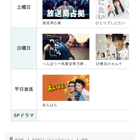
土曜日
放送局占拠
ひとりでしにたい
日曜日
べらぼう〜蔦重栄華乃夢噺〜
19番目のカルテ
平日放送
あんぱん
SPドラマ
HOME
KITAQエンタメステーション
映画