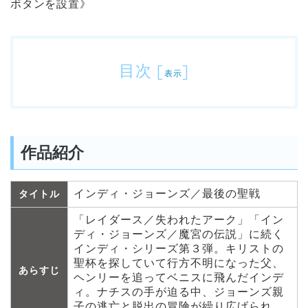
ボタンを設置》
目次
[
]
表示
作品紹介
インディ・ジョーンズ／最後の聖戦
タイトル
「レイダース／失われたアーク」「イン
ディ・ジョーンズ／魔宮の伝説」に続く
インディ・シリーズ第３弾。キリストの
聖杯を探していて行方不明になった父、
あらすじ
ヘンリーを追ってベニスに飛んだインデ
ィ。ナチスの手が迫る中、ジョーンズ親
子の逃亡と脱出の冒険が繰り広げられ