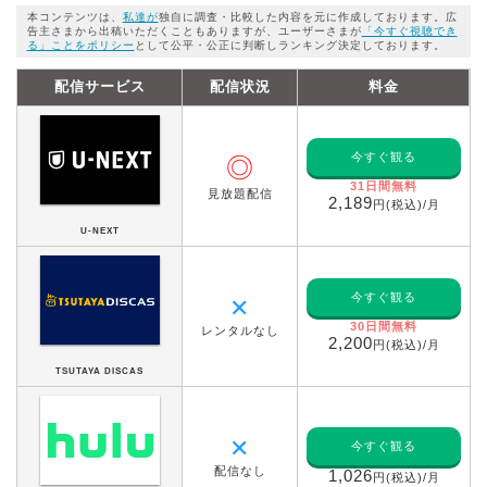
本コンテンツは、
私達が
独自に調査・比較した内容を元に作成しております。広
告主さまから出稿いただくこともありますが、ユーザーさまが
「今すぐ視聴でき
る」ことをポリシー
として公平・公正に判断しランキング決定しております。
配信サービス
配信状況
料金
今すぐ観る
◎
31日間無料
見放題配信
2,189
円(税込)/月
U-NEXT
今すぐ観る
✕
30日間無料
レンタルなし
2,200
円(税込)/月
TSUTAYA DISCAS
✕
今すぐ観る
配信なし
1,026
円(税込)/月