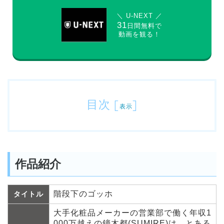
＼ U-NEXT ／
31
日間無料で
動画を観る！
目次
[
]
表示
作品紹介
階段下のゴッホ
タイトル
大手化粧品メーカーの営業部で働く年収1
000万越えの鏑木都(SUMIRE)は、とある