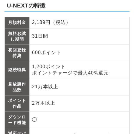
U-NEXTの特徴
2,189円（税込）
月額料金
無料お試
31日間
し期間
初回登録
600ポイント
特典
1,200ポイント
継続特典
ポイントチャージで最大40%還元
見放題作
21万本以上
品数
ポイント
2万本以上
作品
ダウンロ
◯
ード機能
対応デバ