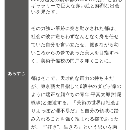
ギャラリーで巨大な赤い絵と鮮烈な出会
いを果たす。
その力強い筆跡に突き動かされた都は、
社会の波に逆らわずなんとなく身を任せ
ていた自分を奮い立たせ、働きながら幼
いころからの夢であった美大を目指すべ
く、美術予備校の門戸を叩くことに。
あらすじ
都はそこで、天才的な画力の持ち主だ
が、東京藝大目指して6浪中のダビデ像の
ように端正な顔立ちの青年‧平真太郎(神尾
楓珠)と邂逅する。「美術の世界は社会よ
りよっぽど理不尽だ」と自分の領域に踏
み入れることを強く拒まれる都であった
が、『”好き”、生きろ』という思いを胸