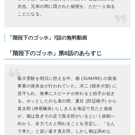
光也、兄弟の間に隠された秘密を、ただ一人知る
ことになる。
「階段下のゴッホ」7話の無料動画
「階段下のゴッホ」第8話のあらすじ
藝大受験を明日に控える中、都 (SUMIRE) の新規
事業の発表会が行われていた。洋二 (朝井大智) に
見守られ、無事にスピーチが終わると拍手が起き
る。ホッとしたのも束の間、夏目 (田辺桃子) から
真太郎 (神尾楓珠) らしき人を海辺で見たと連絡
が。都は急ぎその足で真太郎がいるという旅館へ
向かう。全力で人と関わることを否定し、「なん
で来た」と追い返す真太郎。しかし都は諦めな