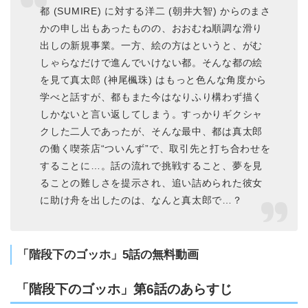
都 (SUMIRE) に対する洋二 (朝井大智) からのまさ
かの申し出もあったものの、おおむね順調な滑り
出しの新規事業。一方、絵の方はというと、がむ
しゃらなだけで進んでいけない都。そんな都の絵
を見て真太郎 (神尾楓珠) はもっと色んな角度から
学べと話すが、都もまた今はなりふり構わず描く
しかないと言い返してしまう。すっかりギクシャ
クした二人であったが、そんな最中、都は真太郎
の働く喫茶店“ついんず”で、取引先と打ち合わせを
することに…。話の流れで挑戦すること、夢を見
ることの難しさを提示され、追い詰められた彼女
に助け舟を出したのは、なんと真太郎で…？
「階段下のゴッホ」5話の無料動画
「階段下のゴッホ」第6話のあらすじ