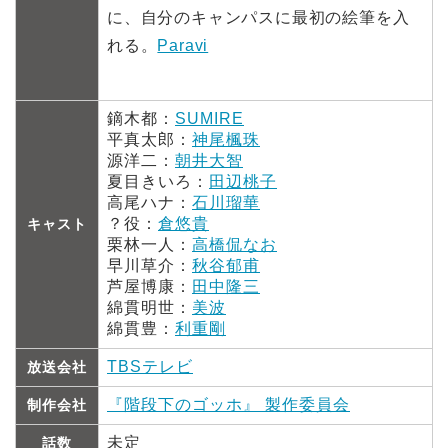
に、自分のキャンパスに最初の絵筆を入
れる。
Paravi
鏑木都：
SUMIRE
平真太郎：
神尾楓珠
源洋二：
朝井大智
夏目きいろ：
田辺桃子
高尾ハナ：
石川瑠華
？役：
倉悠貴
キャスト
栗林一人：
高橋侃なお
早川草介：
秋谷郁甫
芦屋博康：
田中隆三
綿貫明世：
美波
綿貫豊：
利重剛
TBSテレビ
放送会社
『階段下のゴッホ』 製作委員会
制作会社
未定
話数