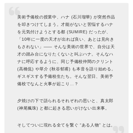
美術予備校の授業中、ハナ (石川瑠華) が突然作品
を叩きつけてしまう。才能がないと苦悩するハナ
を元気付けようとする都 (SUMIRE) だったが、
「10年に一度の天才が出れば良い、あとは見向き
もされない」―― そんな美術の世界で、自分は天
才の踏み台になりたくないと叫ぶハナ。そんなハ
ナに呼応するように、同じ予備校仲間のクリント
(高橋侃) や草介 (秋谷郁甫) も本音を語り始める。
ギスギスする予備校生たち。そんな翌日、美術予
備校でなんと火事が起こり…？
夕焼けの下で語られるそれぞれの思いと、真太郎
(神尾楓珠) と都に起きる思いがけない出来事。
そしてついに現れる全てを繋ぐ “ある人物” とは。