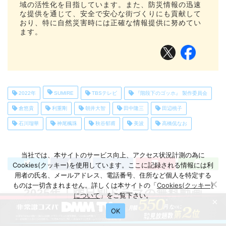
域の活性化を目指しています。また、防災情報の迅速
な提供を通じて、安全で安心な街づくりにも貢献して
おり、特に自然災害時には正確な情報提供に努めてい
ます。
2022年
SUMIRE
TBSテレビ
『階段下のゴッホ』 製作委員会
倉悠貴
利重剛
朝井大智
田中隆三
田辺桃子
石川瑠華
神尾楓珠
秋谷郁甫
美波
高橋侃なお
当社では、本サイトのサービス向上、アクセス状況計測の為に
Cookies(クッキー)を使用しています。ここに記録される情報には利
用者の氏名、メールアドレス、電話番号、住所など個人を特定する
ものは一切含まれません。詳しくは本サイトの「
Cookies(クッキー)
2025年｜曜日別ドラマの無料動画
について
」をご覧下さい。
×
まとめ
OK