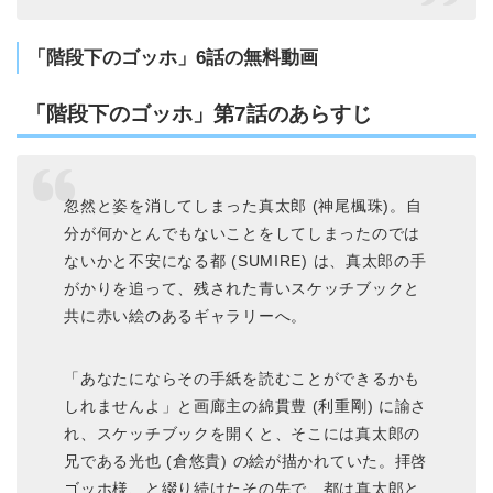
「階段下のゴッホ」6話の無料動画
「階段下のゴッホ」第7話のあらすじ
忽然と姿を消してしまった真太郎 (神尾楓珠)。自
分が何かとんでもないことをしてしまったのでは
ないかと不安になる都 (SUMIRE) は、真太郎の手
がかりを追って、残された青いスケッチブックと
共に赤い絵のあるギャラリーへ。
「あなたにならその手紙を読むことができるかも
しれませんよ」と画廊主の綿貫豊 (利重剛) に諭さ
れ、スケッチブックを開くと、そこには真太郎の
兄である光也 (倉悠貴) の絵が描かれていた。拝啓
ゴッホ様、と綴り続けたその先で、都は真太郎と