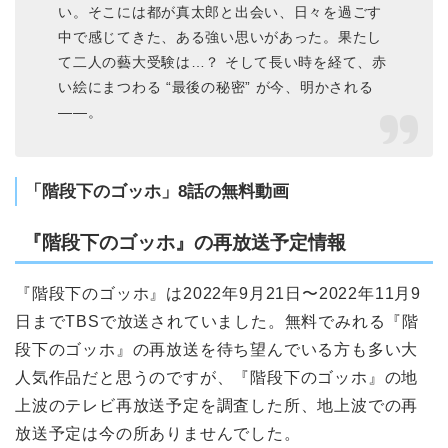
い。そこには都が真太郎と出会い、日々を過ごす
中で感じてきた、ある強い思いがあった。果たし
て二人の藝大受験は…？ そして長い時を経て、赤
い絵にまつわる “最後の秘密” が今、明かされる
――。
「階段下のゴッホ」8話の無料動画
『階段下のゴッホ』の再放送予定情報
『階段下のゴッホ』は2022年9月21日〜2022年11月9
日までTBSで放送されていました。無料でみれる『階
段下のゴッホ』の再放送を待ち望んでいる方も多い大
人気作品だと思うのですが、『階段下のゴッホ』の地
上波のテレビ再放送予定を調査した所、地上波での再
放送予定は今の所ありませんでした。