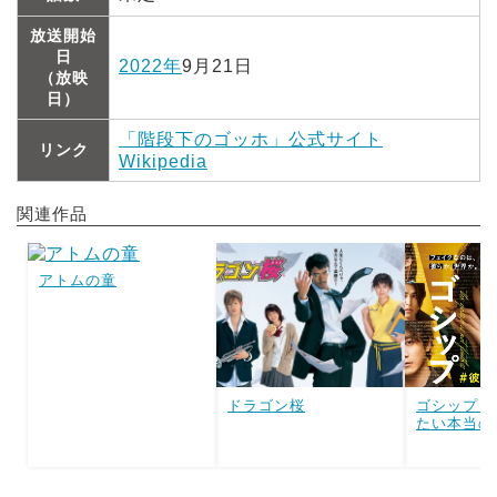
放送開始
日
2022年
9月21日
（放映
日）
「階段下のゴッホ」公式サイト
リンク
Wikipedia
関連作品
アトムの童
ドラゴン桜
ゴシップ 
たい本当の