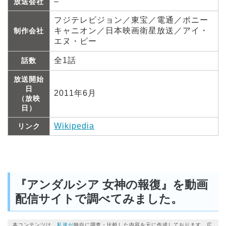
–
放送会社
フジテレビジョン／東宝／電通／ポニー
キャニオン／日本映画衛星放送／アイ・
制作会社
エヌ・ピー
全1話
話数
放送開始
日
2011年6月
（放映
日）
Wikipedia
リンク
『アンダルシア 女神の報復』を動画
配信サイトで調べてみました。
本コンテンツは、
私達が
独自に調査・比較した内容を元に作成しております。広