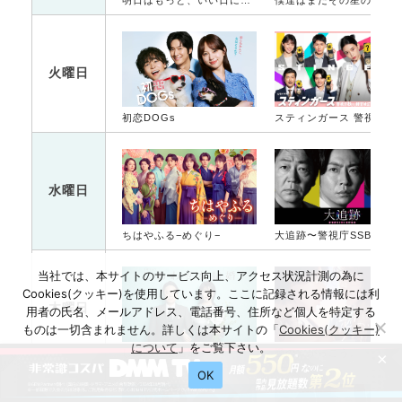
明日はもっと、いい日になる
僕達はまだその星の校則を知ら
火曜日
初恋DOGs
スティンガース 警視
水曜日
ちはやふる−めぐり−
大追跡〜警視庁SSBC強行犯係〜
当社では、本サイトのサービス向上、アクセス状況計測の為に
Cookies(クッキー)を使用しています。ここに記録される情報には利
木曜日
用者の氏名、メールアドレス、電話番号、住所など個人を特定する
ものは一切含まれません。詳しくは本サイトの「
Cookies(クッキー)
について
」をご覧下さい。
しあわせな結婚
愛の、がっこう。
×
OK