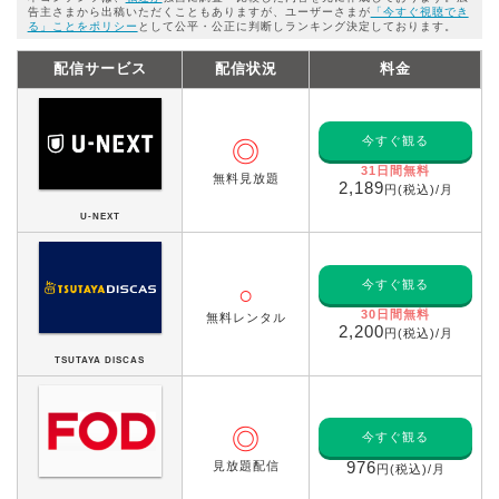
告主さまから出稿いただくこともありますが、ユーザーさまが
「今すぐ視聴でき
る」ことをポリシー
として公平・公正に判断しランキング決定しております。
配信サービス
配信状況
料金
今すぐ観る
◎
31日間無料
無料見放題
2,189
円(税込)/月
U-NEXT
今すぐ観る
○
30日間無料
無料レンタル
2,200
円(税込)/月
TSUTAYA DISCAS
◎
今すぐ観る
見放題配信
976
円(税込)/月