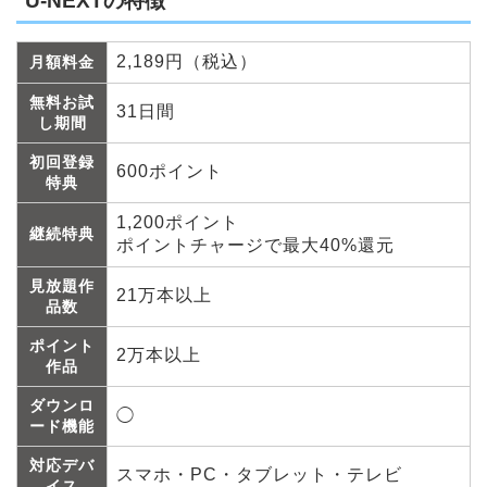
U-NEXTの特徴
2,189円（税込）
月額料金
無料お試
31日間
し期間
初回登録
600ポイント
特典
1,200ポイント
継続特典
ポイントチャージで最大40%還元
見放題作
21万本以上
品数
ポイント
2万本以上
作品
ダウンロ
◯
ード機能
対応デバ
スマホ・PC・タブレット・テレビ
イス