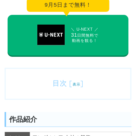
9月5日まで無料！
＼ U-NEXT ／
31
日間無料で
動画を観る！
目次
[
]
表示
作品紹介