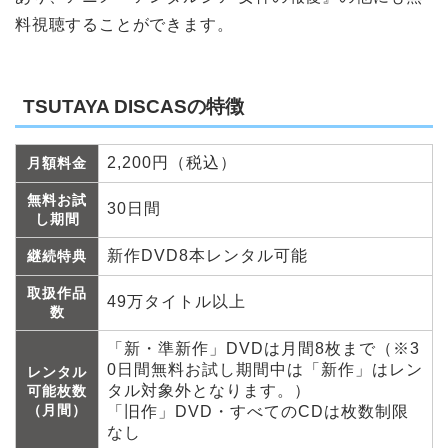
料視聴することができます。
TSUTAYA DISCASの特徴
2,200円（税込）
月額料金
無料お試
30日間
し期間
新作DVD8本レンタル可能
継続特典
取扱作品
49万タイトル以上
数
「新・準新作」DVDは月間8枚まで（※3
0日間無料お試し期間中は「新作」はレン
レンタル
タル対象外となります。）
可能枚数
（月間）
「旧作」DVD・すべてのCDは枚数制限
なし