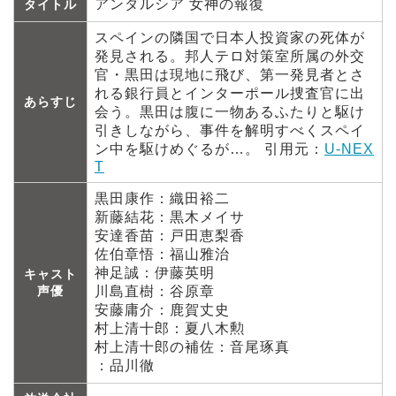
アンダルシア 女神の報復
タイトル
スペインの隣国で日本人投資家の死体が
発見される。邦人テロ対策室所属の外交
官・黒田は現地に飛び、第一発見者とさ
れる銀行員とインターポール捜査官に出
あらすじ
会う。黒田は腹に一物あるふたりと駆け
引きしながら、事件を解明すべくスペイ
ン中を駆けめぐるが…。 引用元：
U-NEX
T
黒田康作：織田裕二
新藤結花：黒木メイサ
安達香苗：戸田恵梨香
佐伯章悟：福山雅治
神足誠：伊藤英明
キャスト
声優
川島直樹：谷原章
安藤庸介：鹿賀丈史
村上清十郎：夏八木勲
村上清十郎の補佐：音尾琢真
：品川徹