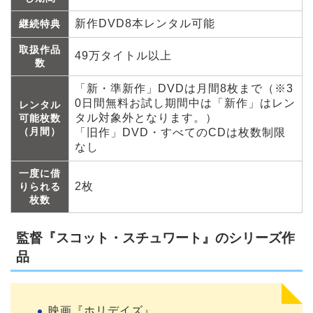
新作DVD8本レンタル可能
継続特典
取扱作品
49万タイトル以上
数
「新・準新作」DVDは月間8枚まで（※3
0日間無料お試し期間中は「新作」はレン
レンタル
タル対象外となります。）
可能枚数
（月間）
「旧作」DVD・すべてのCDは枚数制限
なし
一度に借
2枚
りられる
枚数
監督『スコット・スチュワート』のシリーズ作
品
映画『ホリデイズ』