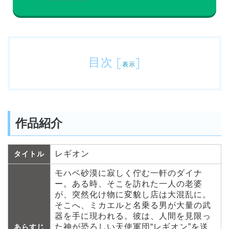
目次
[
]
表示
作品紹介
レギオン
タイトル
モハベ砂漠に寂しく佇む一軒のダイナ
ー。ある時、そこを訪れた一人の老婆
が、突然化け物に変貌し店は大混乱に。
そこへ、ミカエルと名乗る男が大量の武
器を手に現われる。彼は、人間を見限っ
た神が恐ろしい天使軍団“レギオン”を送
あらすじ