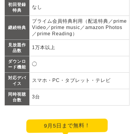
初回登録
なし
特典
プライム会員特典利用（配送特典／prime
Video／prime music／amazon Photos
継続特典
／prime Reading）
見放題作
1万本以上
品数
ダウンロ
◯
ード機能
対応デバ
スマホ・PC・タブレット・テレビ
イス
同時視聴
3台
台数
9月5日まで無料！