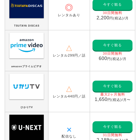
今すぐ観る
◎
30日間無料
レンタルあり
2,200
円(税込)/月
TSUTAYA DISCAS
今すぐ観る
△
30日間無料
レンタル299円／話
600
円(税込)/月
amazonプライムビデオ
今すぐ観る
△
最大2ヶ月無料
レンタル440円／話
1,650
円(税込)/月〜
ひかりTV
今すぐ観る
✕
31日間無料
配信なし
2,189