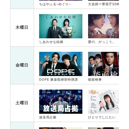
ちはやふる−めぐり−
大追跡〜警視庁SSBC強行犯係〜
木曜日
しあわせな結婚
愛の、がっこう。
金曜日
DOPE 麻薬取締部特捜課
能面検事
土曜日
放送局占拠
ひとりでしにたい