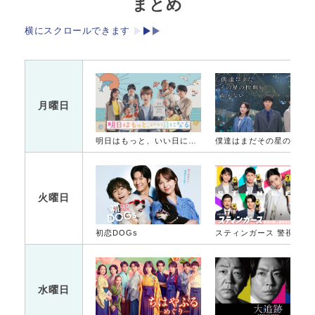
まとめ
横にスクロールできます
月曜日
明日はもっと、いい日になる
僕達はまだその星の校則を知ら
火曜日
初恋DOGs
スティンガース 警視
水曜日