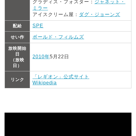
グラディス・フォスター：
ジャネット・
ミラー
アイスクリーム屋：
ダグ・ジョーンズ
SPE
配給
ボールド・フィルムズ
せい作
放映開始
日
2010年
5月22日
（放映
日）
「レギオン」公式サイト
リンク
Wikipedia