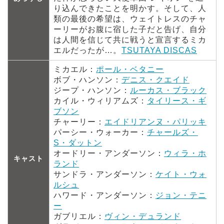
り込んできたことを明かす。そして、人
類の最後の希望は、ウェイトレスのチャ
ーリーがお腹に宿した子だと告げ、自分
は人間を信じて共に戦うと宣言するミカ
エルだったが…。
TSUTAYA DISCAS
ミカエル：
ポール・ベタニー
ボブ・ハンソン：
デニス・クエイド
ジープ・ハンソン：
ルーカス・ブラック
カイル・ウィリアムズ：
タイリース・ギ
ブソン
チャーリー：
エイドリアンヌ・パリッキ
パーシー・ウォーカー：
チャールズ・
S・ダットン
オードリー・アンダーソン：
ウィラ・ホ
キャスト
ランド
サンドラ・アンダーソン：
ケイト・ウォ
ルシュ
ハワード・アンダーソン：
ジョン・テニ
ー
ガブリエル：
ヴィン・デュランド