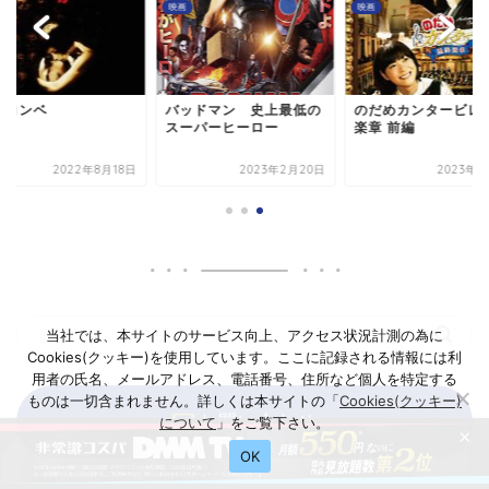
映画
映画
タコンベ
バッドマン 史上最低の
のだめカンタービレ 
スーパーヒーロー
楽章 前編
2022年8月18日
2023年2月20日
2023年3
当社では、本サイトのサービス向上、アクセス状況計測の為に
Cookies(クッキー)を使用しています。ここに記録される情報には利
用者の氏名、メールアドレス、電話番号、住所など個人を特定する
ものは一切含まれません。詳しくは本サイトの「
Cookies(クッキー)
お問い合わせ
について
」をご覧下さい。
×
OK