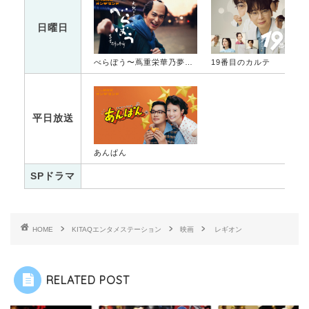
日曜日
べらぼう〜蔦重栄華乃夢噺〜
19番目のカルテ
平日放送
あんぱん
SPドラマ
HOME
KITAQエンタメステーション
映画
レギオン
RELATED POST