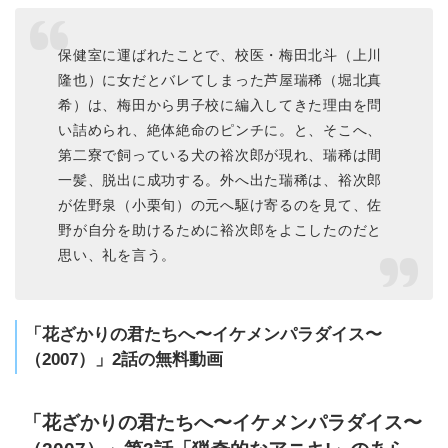
保健室に運ばれたことで、校医・梅田北斗（上川
隆也）に女だとバレてしまった芦屋瑞稀（堀北真
希）は、梅田から男子校に編入してきた理由を問
い詰められ、絶体絶命のピンチに。と、そこへ、
第二寮で飼っている犬の裕次郎が現れ、瑞稀は間
一髪、脱出に成功する。外へ出た瑞稀は、裕次郎
が佐野泉（小栗旬）の元へ駆け寄るのを見て、佐
野が自分を助けるために裕次郎をよこしたのだと
思い、礼を言う。
「花ざかりの君たちへ〜イケメンパラダイス〜
（2007）」2話の無料動画
「花ざかりの君たちへ〜イケメンパラダイス〜