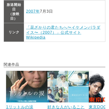
放送開始
日
2007年
7月3日
（放映
日）
「花ざかりの君たちへ〜イケメンパラダ
リンク
イス〜（2007）」公式サイト
Wikipedia
関連作品
1リットルの涙
好きな人がいること
東京DOG