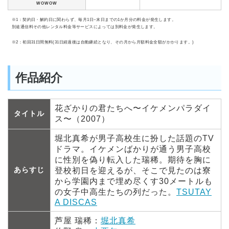
WOWOW
※1：契約日・解約日に関わらず、毎月1日~末日までの1か月分の料金が発生します。
別途通信料その他レンタル料金等サービスによっては別料金が発生します。
※2：初回31日間無料(31日経過後は自動継続となり、その月から月額料金全額がかかります。)
作品紹介
花ざかりの君たちへ〜イケメンパラダイ
タイトル
ス〜（2007）
堀北真希が男子高校生に扮した話題のTV
ドラマ。イケメンばかりが通う男子高校
に性別を偽り転入した瑞稀。期待を胸に
あらすじ
登校初日を迎えるが、そこで見たのは寮
から学園内まで埋め尽くす30メートルも
の女子中高生たちの列だった。
TSUTAY
A DISCAS
芦屋 瑞稀：
堀北真希