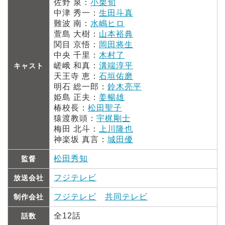
佐野 泉：
小栗旬
中津 秀一：
生田斗真
難波 南：
水嶋ヒロ
萱島 大樹：
山本裕典
関目 京悟：
岡田将生
中央 千里：
木村了
嵯峨 和真：
溝端淳平
キャスト
天王寺 恵：
石垣佑磨
明石 総一郎：
鈴木亮平
姫島 正夫：
姜暢雄
椿校長：
松田聖子
猿渡教頭：
宇梶剛士
梅田 北斗：
上川隆也
神楽坂 真言：
城田優
松田秀知
監督
フジテレビ
放送会社
フジテレビ
共同テレビ
制作会社
全12話
話数