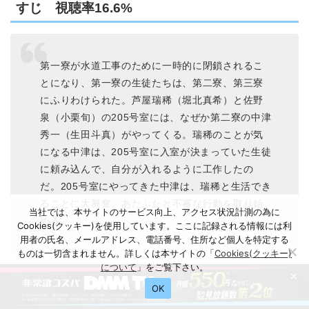
すじ 視聴率16.6%
第一寮が水道工事のために一時的に閉鎖されるこ
とになり、第一寮の生徒たちは、第二寮、第三寮
にふりわけられた。芦屋瑞稀（堀北真希）と佐野
泉（小栗旬）の205号室には、なぜか第二寮の中津
秀一（生田斗真）がやってくる。瑞稀のことが気
になる中津は、205号室に入室が決まっていた生徒
に頼み込んで、自分が入れるように工作したの
だ。205号室にやってきた中津は、瑞稀と生活でき
ることに大興奮。あたふたと不審な行動を取り始
当社では、本サイトのサービス向上、アクセス状況計測の為に
める。
Cookies(クッキー)を使用しています。ここに記録される情報には利
用者の氏名、メールアドレス、電話番号、住所など個人を特定する
ものは一切含まれません。詳しくは本サイトの「
Cookies(クッキー)
について
」をご覧下さい。
×
「花ざかりの君たちへ〜イケメンパラダイス〜
OK
（2007）」4話の無料動画