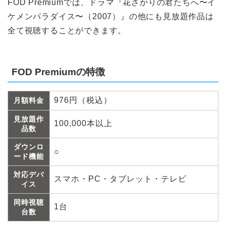
FOD Premiumでは、ドラマ『花ざかりの君たちへ〜イ
ケメンパラダイス〜（2007）』の他にも見放題作品は
全て視聴することができます。
FOD Premiumの特徴
976円（税込）
月額料金
見放題作
100,000本以上
品数
ダウンロ
○
ード機能
対応デバ
スマホ・PC・タブレット・テレビ
イス
同時視聴
1台
台数