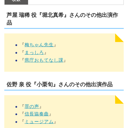
芦屋 瑞稀 役『堀北真希』さんのその他出演作
品
『
梅ちゃん先生
』
『
まっしろ
』
『
県庁おもてなし課
』
佐野 泉 役『小栗旬』さんのその他出演作品
『
罪の声
』
『
信長協奏曲
』
『
ミュージアム
』