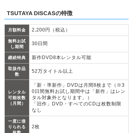
TSUTAYA DISCASの特徴
2,200円（税込）
月額料金
無料お試
30日間
し期間
新作DVD8本レンタル可能
継続特典
取扱作品
52万タイトル以上
数
「新・準新作」DVDは月間8枚まで（※3
0日間無料お試し期間中は「新作」はレン
レンタル
タル対象外となります。）
可能枚数
（月間）
「旧作」DVD・すべてのCDは枚数制限
なし
一度に借
2枚
りられる
枚数