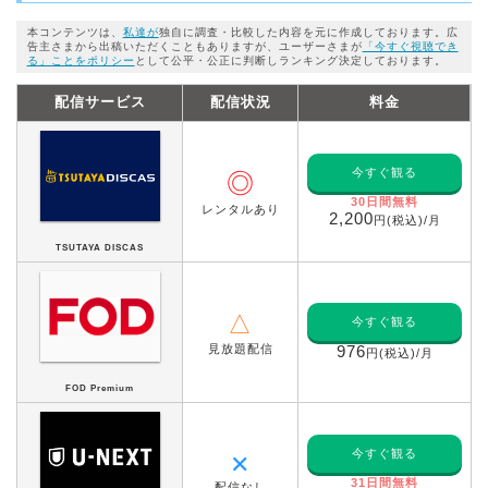
本コンテンツは、
私達が
独自に調査・比較した内容を元に作成しております。広
告主さまから出稿いただくこともありますが、ユーザーさまが
「今すぐ視聴でき
る」ことをポリシー
として公平・公正に判断しランキング決定しております。
配信サービス
配信状況
料金
今すぐ観る
◎
30日間無料
レンタルあり
2,200
円(税込)/月
TSUTAYA DISCAS
△
今すぐ観る
見放題配信
976
円(税込)/月
FOD Premium
今すぐ観る
✕
31日間無料
配信なし