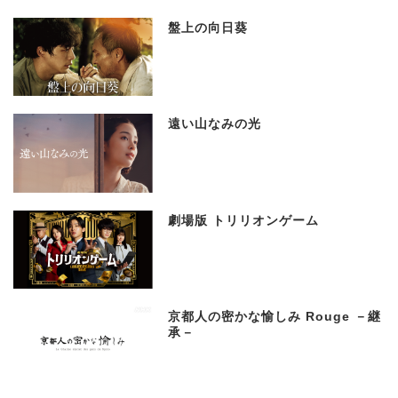
盤上の向日葵
遠い山なみの光
劇場版 トリリオンゲーム
京都人の密かな愉しみ Rouge －継
承－