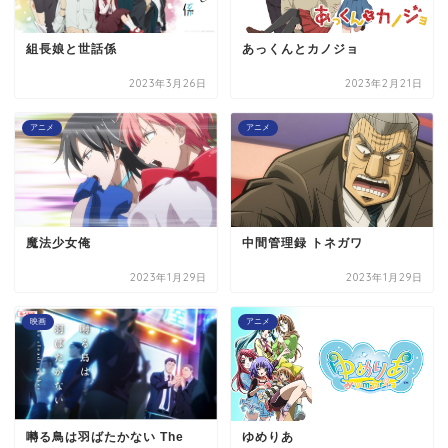
組長娘と世話係
あっくんとカノジョ
2023年3月26日
2023年2月21日
アニメ
アニメ
魔法少女俺
中間管理録 トネガワ
2023年1月29日
2023年1月29日
映画
アニメ
囀る鳥は羽ばたかない The
ゆめりあ