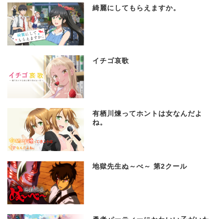
綺麗にしてもらえますか。
イチゴ哀歌
有栖川煉ってホントは女なんだよ
ね。
地獄先生ぬ～べ～ 第2クール