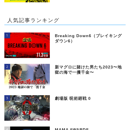
人気記事ランキング
1
Breaking Down6（ブレイキング
ダウン6）
2
新マグロに賭けた男たち2023〜地
獄の海で一攫千金〜
3
劇場版 呪術廻戦 0
4
MAMA AWARDS