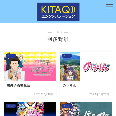
― TAG ―
羽多野渉
アニメ
アニメ
腐男子高校生活
のうりん
2023年7月18日
2023年5月28日
アニメ
アニメ