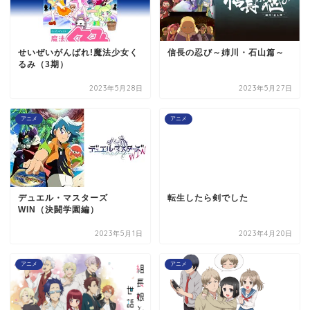
せいぜいがんばれ!魔法少女く
信長の忍び～姉川・石山篇～
るみ（3期）
2023年5月28日
2023年5月27日
アニメ
アニメ
デュエル・マスターズ
転生したら剣でした
WIN（決闘学園編）
2023年5月1日
2023年4月20日
アニメ
アニメ