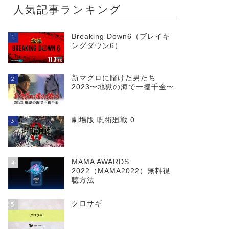
人気記事ランキング
Breaking Down6（ブレイキ
1
ングダウン6）
新マグロに賭けた男たち
2
2023〜地獄の海で一攫千金〜
劇場版 呪術廻戦 0
3
MAMA AWARDS
4
2022（MAMA2022）無料視
聴方法
クロサギ
5