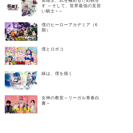
英雄王、武を極めるため転生
す ～そして、世界最強の見習
い騎士♀～
僕のヒーローアカデミア（6
期）
僕とロボコ
線は、僕を描く
女神の教室～リーガル青春白
書～