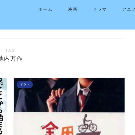
ホーム
映画
ドラマ
アニ
― TAG ―
池内万作
ドラマ