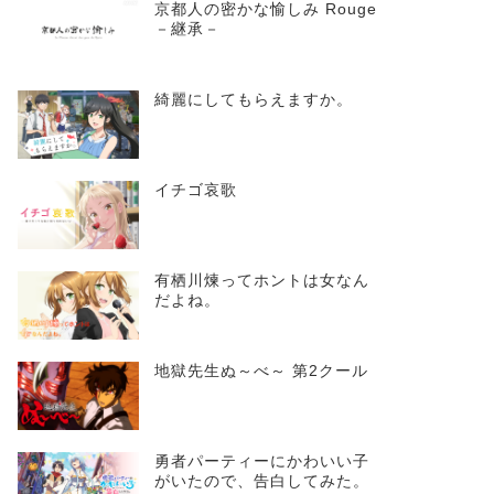
京都人の密かな愉しみ Rouge
－継承－
綺麗にしてもらえますか。
イチゴ哀歌
有栖川煉ってホントは女なん
だよね。
地獄先生ぬ～べ～ 第2クール
勇者パーティーにかわいい子
がいたので、告白してみた。