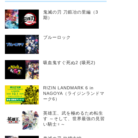
鬼滅の刃 刀鍛冶の里編（3
期）
ブルーロック
吸血鬼すぐ死ぬ2 (吸死2)
RIZIN LANDMARK 6 in
NAGOYA（ライジンランドマ
ーク6）
英雄王、武を極めるため転生
す ～そして、世界最強の見習
い騎士♀～