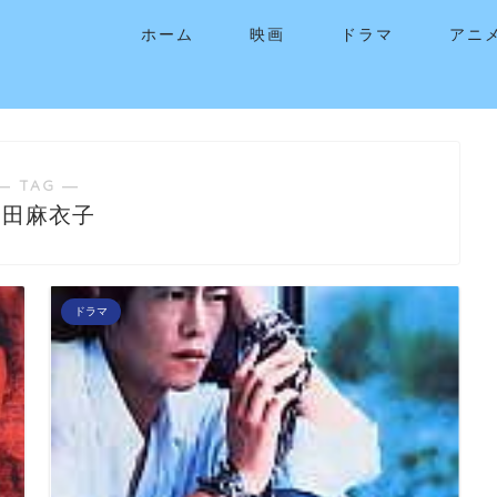
ホーム
映画
ドラマ
アニ
― TAG ―
山田麻衣子
ドラマ