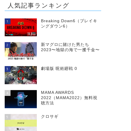
人気記事ランキング
Breaking Down6（ブレイキ
1
ングダウン6）
新マグロに賭けた男たち
2
2023〜地獄の海で一攫千金〜
劇場版 呪術廻戦 0
3
MAMA AWARDS
4
2022（MAMA2022）無料視
聴方法
クロサギ
5