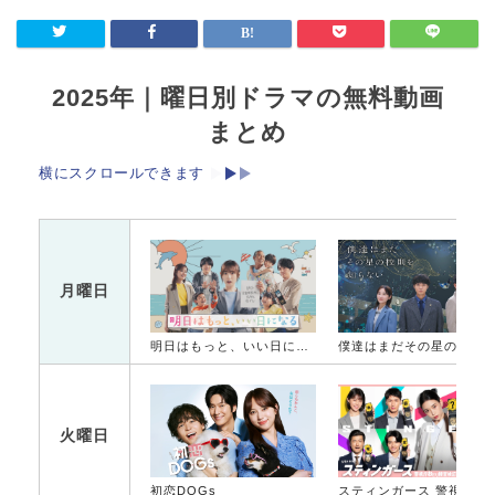
2025年｜曜日別ドラマの無料動画
まとめ
横にスクロールできます
月曜日
明日はもっと、いい日になる
僕達はまだその星の校則を知ら
火曜日
初恋DOGs
スティンガース 警視