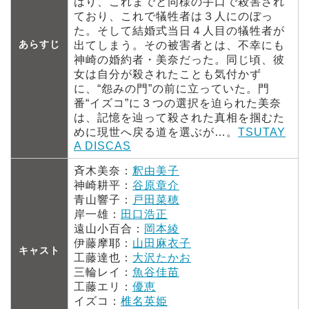
はり、これまでと同様の手口で殺害され
ており、これで犠牲者は３人にのぼっ
た。そして結婚式当日４人目の犠牲者が
あらすじ
出てしまう。その被害者とは、不幸にも
神崎の婚約者・美奈だった。同じ頃、彼
女は自分が殺されたことも気付かず
に、“怨みの門”の前に立っていた。門
番“イズコ”に３つの選択を迫られた美奈
は、記憶を辿って殺された真相を掴むた
めに現世へ戻る道を選ぶが…。
TSUTAY
A DISCAS
斉木美奈：
釈由美子
神崎耕平：
谷原章介
青山響子：
戸田菜穂
岸一雄：
田口浩正
遠山小百合：
岡本綾
伊藤摩耶：
山田麻衣子
キャスト
工藤達也：
大沢たかお
三輪レイ：
魚谷佳苗
工藤エリ：
優恵
イズコ：
椎名英姫