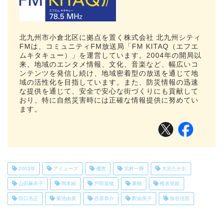
北九州市小倉北区に拠点を置く株式会社 北九州シティ
FMは、コミュニティFM放送局「FM KITAQ（エフエ
ムキタキュー）」を運営しています。2004年の開局以
来、地域のエンタメ情報、文化、音楽など、幅広いコ
ンテンツを発信し続け、地域密着型の放送を通じて地
域の活性化を目指しています。また、防災情報の迅速
な提供を通じて、安全で安心な街づくりにも貢献して
おり、特に自然災害時には正確な情報提供に努めてい
ます。
2003年
アミューズ
優恵
北村一輝
大沢たかお
山田麻衣子
岡本綾
戸田菜穂
東映
椎名英姫
田口浩正
菊池由美
谷原章介
釈由美子
魚谷佳苗