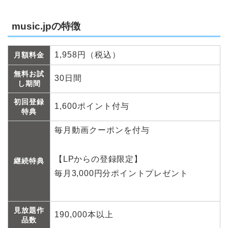
music.jpの特徴
1,958円（税込）
月額料金
無料お試
30日間
し期間
初回登録
1,600ポイント付与
特典
毎月動画クーポンを付与
【LPからの登録限定】
継続特典
毎月3,000円分ポイントプレゼント
見放題作
190,000本以上
品数