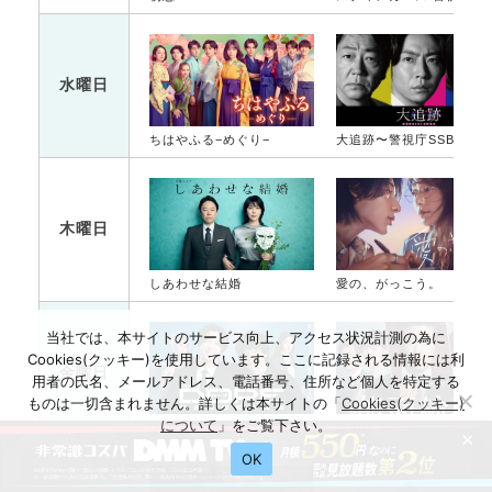
水曜日
ちはやふる−めぐり−
大追跡〜警視庁SSBC強行犯係〜
木曜日
しあわせな結婚
愛の、がっこう。
当社では、本サイトのサービス向上、アクセス状況計測の為に
Cookies(クッキー)を使用しています。ここに記録される情報には利
金曜日
用者の氏名、メールアドレス、電話番号、住所など個人を特定する
ものは一切含まれません。詳しくは本サイトの「
Cookies(クッキー)
について
」をご覧下さい。
DOPE 麻薬取締部特捜課
能面検事
×
OK