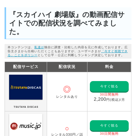
『スカイハイ 劇場版』の動画配信サ
イトでの配信状況を調べてみまし
た。
本コンテンツは、
私達が
独自に調査・比較した内容を元に作成しております。広
告主さまから出稿いただくこともありますが、ユーザーさまが
「今すぐ視聴でき
る」ことをポリシー
として公平・公正に判断しランキング決定しております。
配信サービス
配信状況
料金
今すぐ観る
◎
30日間無料
レンタルあり
2,200
円(税込)/月
TSUTAYA DISCAS
今すぐ観る
○
30日間無料
レンタル330円／話