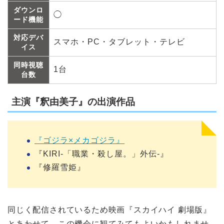
ダウンロ
◯
ード機能
対応デバ
スマホ・PC・タブレット・テレビ
イス
同時視聴
1台
台数
主演『釈由美子』の出演作品
『ゴジラ×メカゴジラ』
『KIRI‐「職業・殺し屋。」外伝‐』
『修羅雪姫』
同じく配信されているため映画『スカイハイ 劇場版』
とあわせて、この機会に観てみてもよいかもしれませ