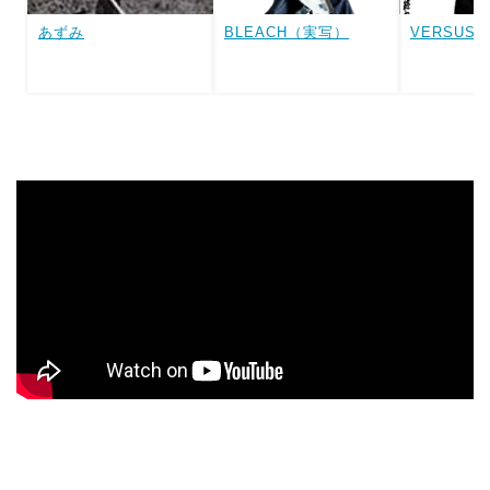
あずみ
BLEACH（実写）
VERSUS