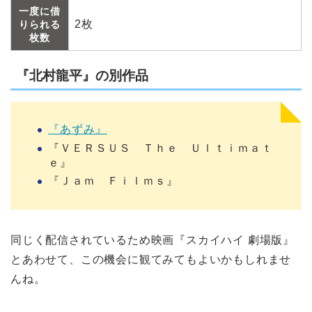
一度に借
2枚
りられる
枚数
『北村龍平』の別作品
『あずみ』
『ＶＥＲＳＵＳ Ｔｈｅ Ｕｌｔｉｍａｔ
ｅ』
『Ｊａｍ Ｆｉｌｍｓ』
同じく配信されているため映画『スカイハイ 劇場版』
とあわせて、この機会に観てみてもよいかもしれませ
んね。