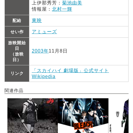
上伊那秀芳：
菊池由美
情報屋：
北村一輝
東映
配給
アミューズ
せい作
放映開始
日
2003年
11月8日
（放映
日）
「スカイハイ 劇場版」公式サイト
リンク
Wikipedia
関連作品