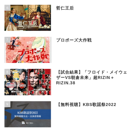
6
哲仁王后
7
プロポーズ大作戦
8
【試合結果】「フロイド・メイウェ
ザーVS朝倉未来」超RIZIN＋
RIZIN.38
9
【無料視聴】KBS歌謡祭2022