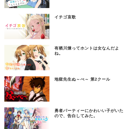
イチゴ哀歌
有栖川煉ってホントは女なんだよ
ね。
地獄先生ぬ～べ～ 第2クール
勇者パーティーにかわいい子がいた
ので、告白してみた。