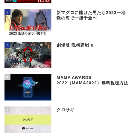
2
新マグロに賭けた男たち2023〜地
獄の海で一攫千金〜
3
劇場版 呪術廻戦 0
4
MAMA AWARDS
2022（MAMA2022）無料視聴方法
5
クロサギ