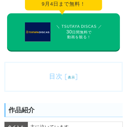
9月4日まで無料！
＼ TSUTAYA DISCAS ／
30
日間無料で
動画を観る！
目次
[
]
表示
作品紹介
主に泣いています