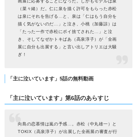
画展に応募することになった。しかもモデルは泉
（菜々緒）だ。仁に泉を描く許可をもらった赤松
は泉にそれを告げる…と、泉は「仁はもう自分を
描く気がないのだ…」と泣き、小桃（加藤諒）は
「たった一作で赤松にポイ捨てされた…」と泣
き、そしてなぜかトキばあ（高泉淳子）が「全画
展に自分も出展する」と言い出しアトリエは大騒
ぎ！
「主に泣いています」5話の無料動画
「主に泣いています」第6話のあらすじ
向島の恋慕情は嵐の予感…。赤松（中丸雄一）と
TOKIX（高泉淳子）が出展した全画展の審査が行