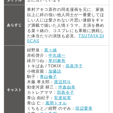
タイトル
東村アキコ原作の同名漫画を元に、家族
以上に絆の強い他人同士が一番愛してほ
しい人には愛されない片思い連鎖をギャ
あらすじ
グ満載で描いた人情ドラマ。主演を務め
る菜々緒の、コスプレにも果敢に挑戦し
た体当たりの演技も必見。
TSUTAYA DI
SCAS
紺野泉：
菜々緒
赤松啓介：
中丸雄一
緑川つね：
草刈麻有
トキばあ / TOKIX：
高泉淳子
小桃宣親：
加藤諒
駒子：
青山倫子
木藤 孝太郎：
渡辺邦斗
勅使河原 耕三：
坪倉由幸
キャスト
カトレアママ：
田島令子
青山 由紀子：
安達祐実
青山 仁：
風間トオル
くちもと／紺野 のぞみ：
田辺愛美