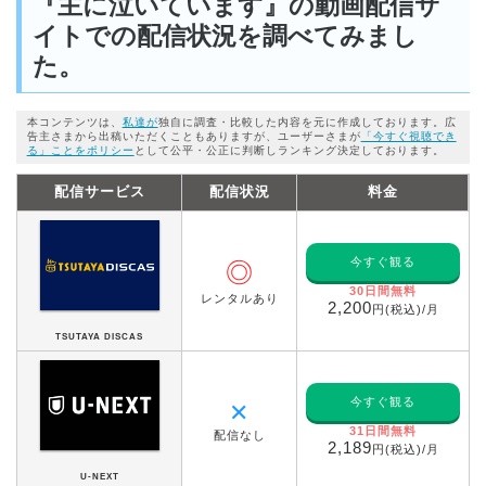
『主に泣いています』の動画配信サ
イトでの配信状況を調べてみまし
た。
本コンテンツは、
私達が
独自に調査・比較した内容を元に作成しております。広
告主さまから出稿いただくこともありますが、ユーザーさまが
「今すぐ視聴でき
る」ことをポリシー
として公平・公正に判断しランキング決定しております。
配信サービス
配信状況
料金
今すぐ観る
◎
30日間無料
レンタルあり
2,200
円(税込)/月
TSUTAYA DISCAS
今すぐ観る
✕
31日間無料
配信なし
2,189
円(税込)/月
U-NEXT