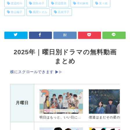
渡辺邦斗
田島令子
田辺愛美
草刈麻有
菜々緒
青山倫子
風間トオル
高泉淳子
2025年｜曜日別ドラマの無料動画
まとめ
横にスクロールできます
月曜日
明日はもっと、いい日になる
僕達はまだその星の校則を知ら