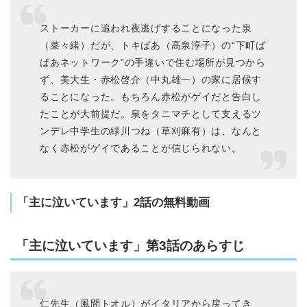
ストーカーに追われ夜逃げすることになった泉
（菜々緒）だが、トキばあ（高泉淳子）の“下町ば
ばあネットワーク”の手違いで住む場所が見つから
ず、美大生・赤松啓介（中丸雄一）の家に居候す
ることになった。もちろん赤松がゲイだと告白し
たことが大前提だ。泉をタニマチとして支えるツ
ンデレ中学生の緑川つね（草刈麻有）は、なんと
なく赤松がゲイであることが信じられない。
「主に泣いています」2話の無料動画
「主に泣いています」第3話のあらすじ
仁先生（風間トオル）がイタリアから戻ってき