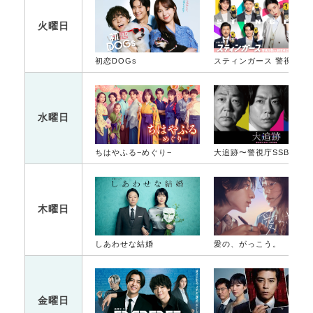
火曜日
初恋DOGs
スティンガース 警視
水曜日
ちはやふる−めぐり−
大追跡〜警視庁SSBC強行犯係〜
木曜日
しあわせな結婚
愛の、がっこう。
金曜日