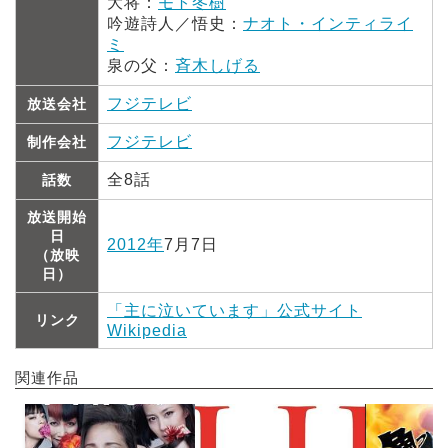
大将：
モト冬樹
吟遊詩人／悟史：
ナオト・インティライ
ミ
泉の父：
斉木しげる
フジテレビ
放送会社
フジテレビ
制作会社
全8話
話数
放送開始
日
2012年
7月7日
（放映
日）
「主に泣いています」公式サイト
リンク
Wikipedia
関連作品