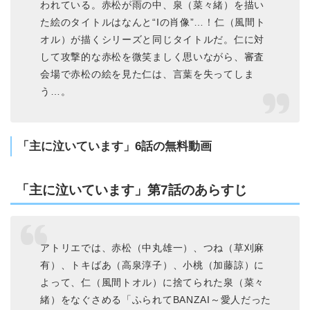
われている。赤松が雨の中、泉（菜々緒）を描い
た絵のタイトルはなんと“Iの肖像”…！仁（風間ト
オル）が描くシリーズと同じタイトルだ。仁に対
して攻撃的な赤松を微笑ましく思いながら、審査
会場で赤松の絵を見た仁は、言葉を失ってしま
う…。
「主に泣いています」6話の無料動画
「主に泣いています」第7話のあらすじ
アトリエでは、赤松（中丸雄一）、つね（草刈麻
有）、トキばあ（高泉淳子）、小桃（加藤諒）に
よって、仁（風間トオル）に捨てられた泉（菜々
緒）をなぐさめる「ふられてBANZAI～愛人だった