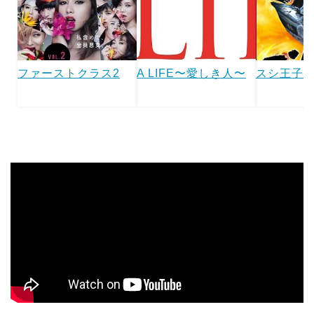
ファーストクラス2
A LIFE〜愛しき人〜
スシ王子!