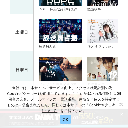
DOPE 麻薬取締部特捜課
能面検事
土曜日
放送局占拠
ひとりでしにたい
日曜日
べらぼう〜蔦重栄華乃夢噺〜
19番目のカルテ
当社では、本サイトのサービス向上、アクセス状況計測の為に
Cookies(クッキー)を使用しています。ここに記録される情報には利
用者の氏名、メールアドレス、電話番号、住所など個人を特定する
ものは一切含まれません。詳しくは本サイトの「
Cookies(クッキー)
平日放送
について
」をご覧下さい。
×
OK
あんぱん