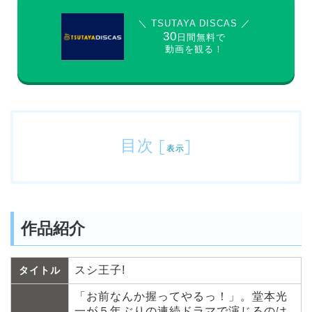
＼ TSUTAYA DISCAS ／
30
日間無料で
動画を観る！
目次
[
]
表示
作品紹介
スシ王子!
タイトル
「お前なんか握ってやるっ！」。堂本光
一が５年ぶりの連続ドラマで演じるのは