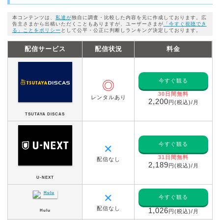
本コンテンツは、
私達が
独自に調査・比較した内容を元に作成しております。広
告主さまから出稿いただくこともありますが、ユーザーさまが
「今すぐ視聴でき
る」ことをポリシー
として公平・公正に判断しランキング決定しております。
配信サービス
配信状況
料金
今すぐ観る
◎
30日間無料
レンタルあり
2,200
円(税込)/月
TSUTAYA DISCAS
今すぐ観る
✕
31日間無料
配信なし
2,189
円(税込)/月
U-NEXT
✕
今すぐ観る
配信なし
1,026
Hulu
円(税込)/月