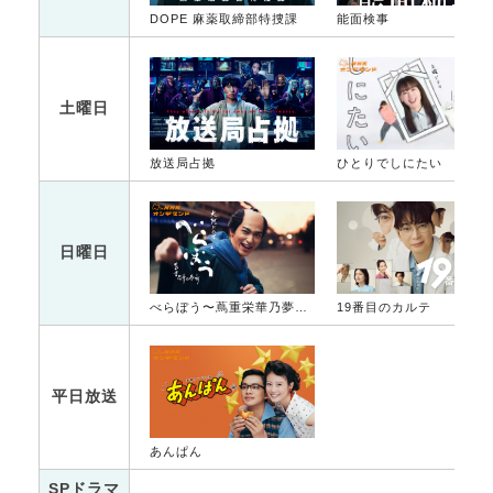
DOPE 麻薬取締部特捜課
能面検事
土曜日
放送局占拠
ひとりでしにたい
日曜日
べらぼう〜蔦重栄華乃夢噺〜
19番目のカルテ
平日放送
あんぱん
SPドラマ