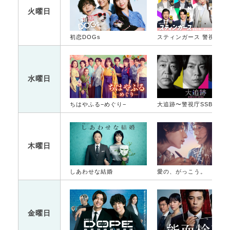
火曜日
初恋DOGs
スティンガース 警視
水曜日
ちはやふる−めぐり−
大追跡〜警視庁SSBC強行犯係〜
木曜日
しあわせな結婚
愛の、がっこう。
金曜日