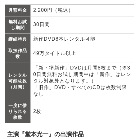
2,200円（税込）
月額料金
無料お試
30日間
し期間
新作DVD8本レンタル可能
継続特典
取扱作品
49万タイトル以上
数
「新・準新作」DVDは月間8枚まで（※3
0日間無料お試し期間中は「新作」はレン
レンタル
タル対象外となります。）
可能枚数
（月間）
「旧作」DVD・すべてのCDは枚数制限
なし
一度に借
2枚
りられる
枚数
主演『堂本光一』の出演作品