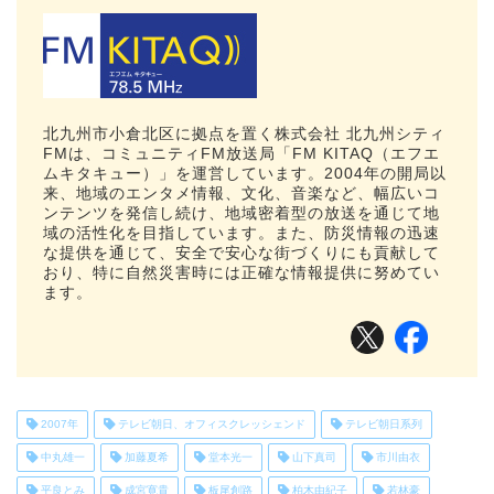
北九州市小倉北区に拠点を置く株式会社 北九州シティ
FMは、コミュニティFM放送局「FM KITAQ（エフエ
ムキタキュー）」を運営しています。2004年の開局以
来、地域のエンタメ情報、文化、音楽など、幅広いコ
ンテンツを発信し続け、地域密着型の放送を通じて地
域の活性化を目指しています。また、防災情報の迅速
な提供を通じて、安全で安心な街づくりにも貢献して
おり、特に自然災害時には正確な情報提供に努めてい
ます。
2007年
テレビ朝日、オフィスクレッシェンド
テレビ朝日系列
中丸雄一
加藤夏希
堂本光一
山下真司
市川由衣
平良とみ
成宮寛貴
板尾創路
柏木由紀子
若林豪