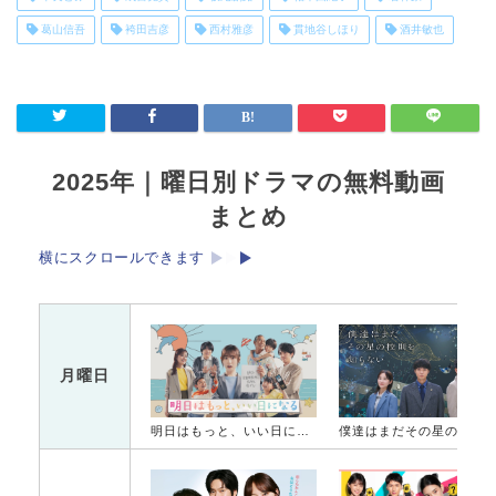
葛山信吾
袴田吉彦
西村雅彦
貫地谷しほり
酒井敏也
2025年｜曜日別ドラマの無料動画
まとめ
横にスクロールできます
月曜日
明日はもっと、いい日になる
僕達はまだその星の校則を知ら