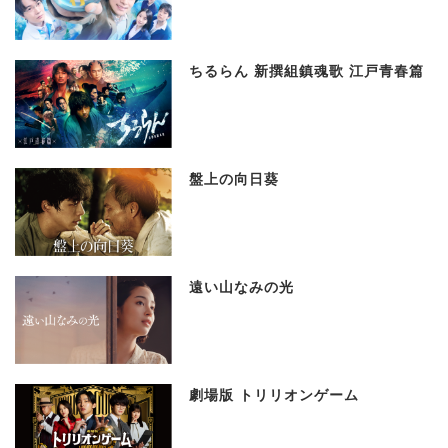
ちるらん 新撰組鎮魂歌 江戸青春篇
盤上の向日葵
遠い山なみの光
劇場版 トリリオンゲーム