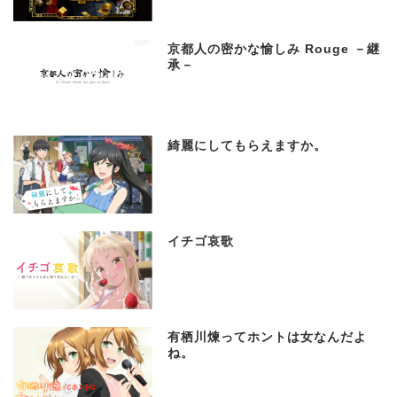
京都人の密かな愉しみ Rouge －継
承－
綺麗にしてもらえますか。
イチゴ哀歌
有栖川煉ってホントは女なんだよ
ね。