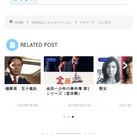
HOME
KITAQエンタメステーション
ドラマ
スシ王子!
RELATED POST
マ
ドラマ
ドラマ
の警備隊長 五十嵐杜
金田一少年の事件簿 第1
聖女
シリーズ（堂本剛）
2023年1月3日
2023年5月12日
2022年11