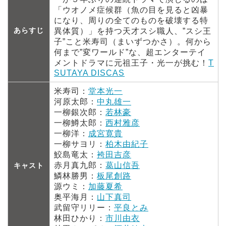
「ウオノメ症候群（魚の目を見ると凶暴
になり、周りの全てのものを破壊する特
あらすじ
異体質）」を持つ天才スシ職人、”スシ王
子”こと米寿司（まいずつかさ）。何から
何まで”変ワールド”な、超エンターテイ
メントドラマに元祖王子・光一が挑む！
T
SUTAYA DISCAS
米寿司：
堂本光一
河原太郎：
中丸雄一
一柳銀次郎：
若林豪
一柳鱒太郎：
西村雅彦
一柳洋：
成宮寛貴
一柳サヨリ：
柏木由紀子
鮫島竜太：
袴田吉彦
赤月真九郎：
葛山信吾
キャスト
鱗林勝男：
板尾創路
源ウミ：
加藤夏希
奥平海月：
山下真司
武留守リリー：
平良とみ
林田ひかり：
市川由衣