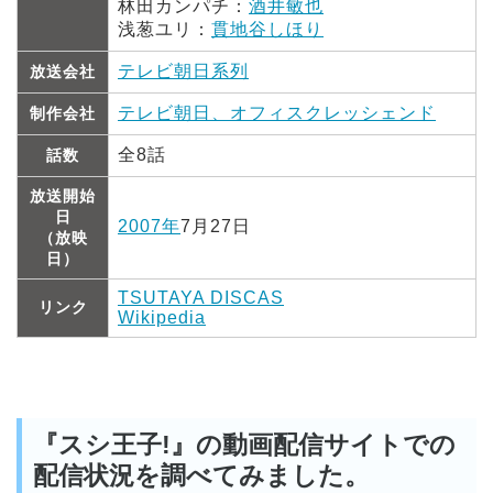
林田カンパチ：
酒井敏也
浅葱ユリ：
貫地谷しほり
テレビ朝日系列
放送会社
テレビ朝日、オフィスクレッシェンド
制作会社
全8話
話数
放送開始
日
2007年
7月27日
（放映
日）
TSUTAYA DISCAS
リンク
Wikipedia
『スシ王子!』の動画配信サイトでの
配信状況を調べてみました。