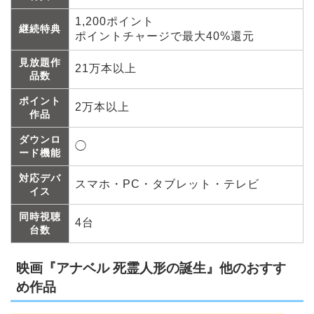
1,200ポイント
継続特典
ポイントチャージで最大40%還元
見放題作
21万本以上
品数
ポイント
2万本以上
作品
ダウンロ
◯
ード機能
対応デバ
スマホ・PC・タブレット・テレビ
イス
同時視聴
4台
台数
映画『アナベル 死霊人形の誕生』他のおすす
め作品