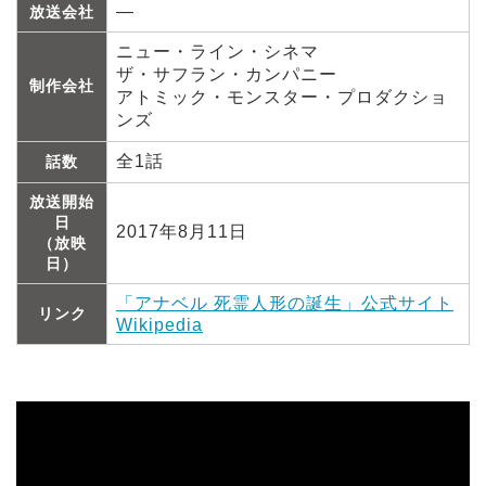
―
放送会社
ニュー・ライン・シネマ
ザ・サフラン・カンパニー
制作会社
アトミック・モンスター・プロダクショ
ンズ
全1話
話数
放送開始
日
2017年8月11日
（放映
日）
「アナベル 死霊人形の誕生」公式サイト
リンク
Wikipedia