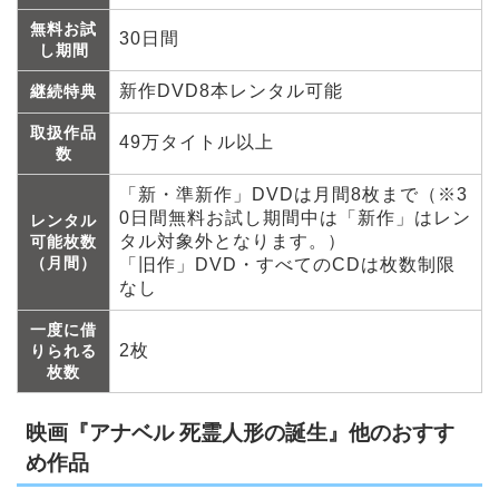
無料お試
30日間
し期間
新作DVD8本レンタル可能
継続特典
取扱作品
49万タイトル以上
数
「新・準新作」DVDは月間8枚まで（※3
0日間無料お試し期間中は「新作」はレン
レンタル
タル対象外となります。）
可能枚数
（月間）
「旧作」DVD・すべてのCDは枚数制限
なし
一度に借
2枚
りられる
枚数
映画『アナベル 死霊人形の誕生』他のおすす
め作品