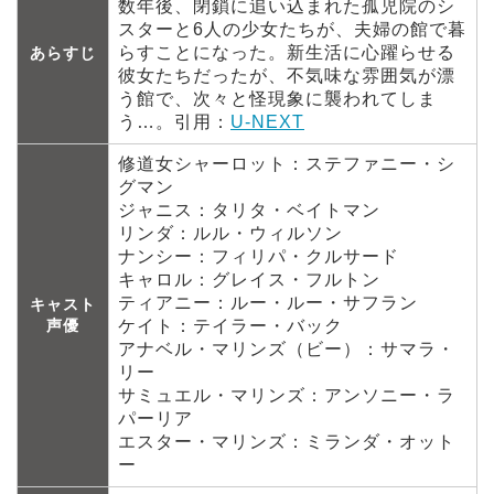
数年後、閉鎖に追い込まれた孤児院のシ
スターと6人の少女たちが、夫婦の館で暮
らすことになった。新生活に心躍らせる
あらすじ
彼女たちだったが、不気味な雰囲気が漂
う館で、次々と怪現象に襲われてしま
う…。引用：
U-NEXT
修道女シャーロット：ステファニー・シ
グマン
ジャニス：タリタ・ベイトマン
リンダ：ルル・ウィルソン
ナンシー：フィリパ・クルサード
キャロル：グレイス・フルトン
ティアニー：ルー・ルー・サフラン
キャスト
声優
ケイト：テイラー・バック
アナベル・マリンズ（ビー）：サマラ・
リー
サミュエル・マリンズ：アンソニー・ラ
パーリア
エスター・マリンズ：ミランダ・オット
ー