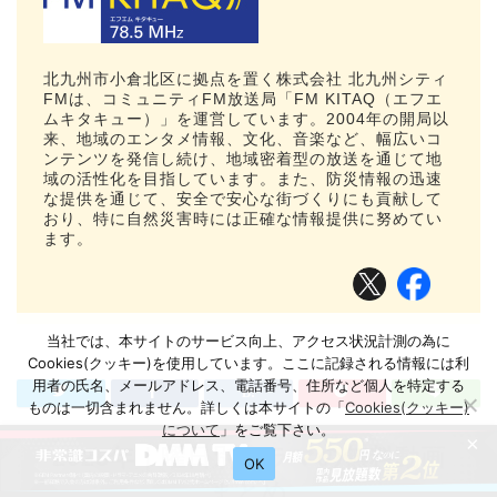
北九州市小倉北区に拠点を置く株式会社 北九州シティ
FMは、コミュニティFM放送局「FM KITAQ（エフエ
ムキタキュー）」を運営しています。2004年の開局以
来、地域のエンタメ情報、文化、音楽など、幅広いコ
ンテンツを発信し続け、地域密着型の放送を通じて地
域の活性化を目指しています。また、防災情報の迅速
な提供を通じて、安全で安心な街づくりにも貢献して
おり、特に自然災害時には正確な情報提供に努めてい
ます。
当社では、本サイトのサービス向上、アクセス状況計測の為に
Cookies(クッキー)を使用しています。ここに記録される情報には利
用者の氏名、メールアドレス、電話番号、住所など個人を特定する
ものは一切含まれません。詳しくは本サイトの「
Cookies(クッキー)
について
」をご覧下さい。
×
2025年｜曜日別ドラマの無料動画
OK
まとめ