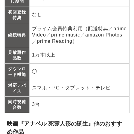
し期間
初回登録
なし
特典
プライム会員特典利用（配送特典／prime
Video／prime music／amazon Photos
継続特典
／prime Reading）
見放題作
1万本以上
品数
ダウンロ
◯
ード機能
対応デバ
スマホ・PC・タブレット・テレビ
イス
同時視聴
3台
台数
映画『アナベル 死霊人形の誕生』他のおすす
め作品