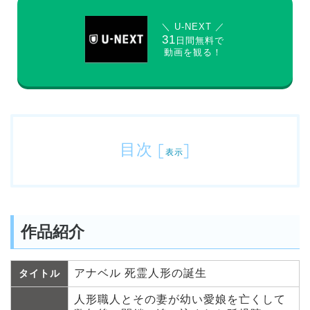
＼ U-NEXT ／
31
日間無料で
動画を観る！
目次
[
]
表示
作品紹介
アナベル 死霊人形の誕生
タイトル
人形職人とその妻が幼い愛娘を亡くして