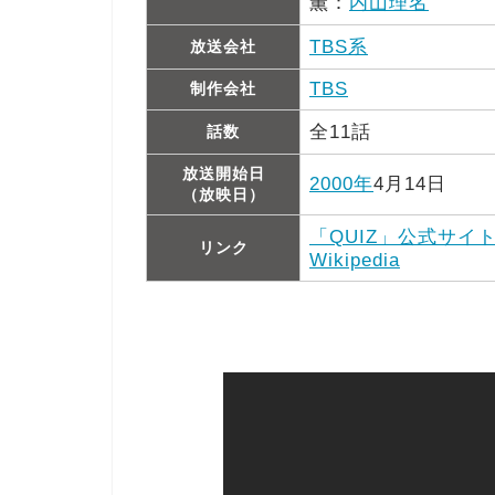
薫：
内山理名
TBS系
放送会社
TBS
制作会社
全11話
話数
放送開始日
2000年
4月14日
（放映日）
「QUIZ」公式サイ
リンク
Wikipedia