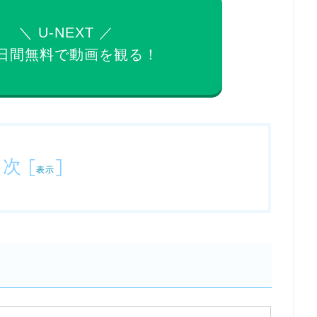
＼ U-NEXT ／
日間無料で
動画を観る！
目次
[
]
表示