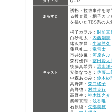
QUIZ
タイトル
誘拐・拉致事件を専
る捜査員・桐子カヲ
あらすじ
を描いたTBS系の人
桐子カヲル：
財前直
白砂竜太：
内藤剛志
緒沢在昌：
生瀬勝久
蓮見礼二：
竜雷太
市井沙俊：
河原さぶ
森村優作：
冨田賢太
後藤真希男：
温水洋
安倍なつき：
佐藤二
キャスト
中森あゆみ：
鈴木紗
高野舞：
森口瑤子
高野啓：
村井克行
高野生：
神木隆之介
柴崎真理：
浅香唯
石原綾：
矢部美穂