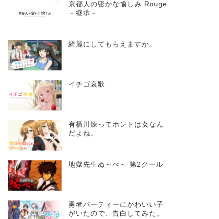
京都人の密かな愉しみ Rouge
－継承－
綺麗にしてもらえますか。
イチゴ哀歌
有栖川煉ってホントは女なん
だよね。
地獄先生ぬ～べ～ 第2クール
勇者パーティーにかわいい子
がいたので、告白してみた。