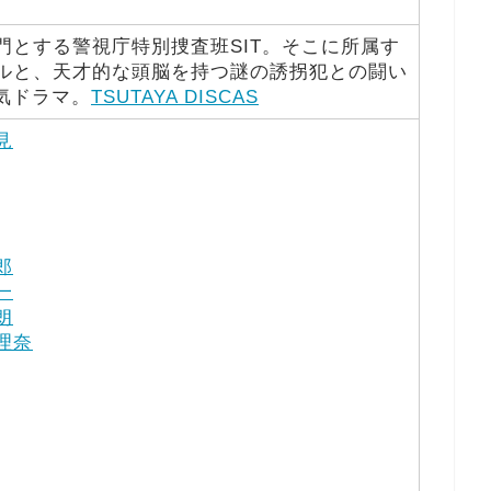
門とする警視庁特別捜査班SIT。そこに所属す
ルと、天才的な頭脳を持つ謎の誘拐犯との闘い
気ドラマ。
TSUTAYA DISCAS
見
郎
一
朗
理奈