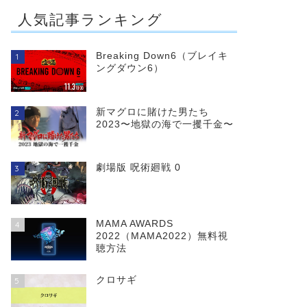
人気記事ランキング
Breaking Down6（ブレイキ
1
ングダウン6）
新マグロに賭けた男たち
2
2023〜地獄の海で一攫千金〜
劇場版 呪術廻戦 0
3
MAMA AWARDS
4
2022（MAMA2022）無料視
聴方法
クロサギ
5