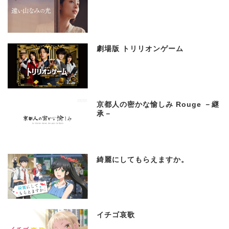
劇場版 トリリオンゲーム
京都人の密かな愉しみ Rouge －継
承－
綺麗にしてもらえますか。
イチゴ哀歌