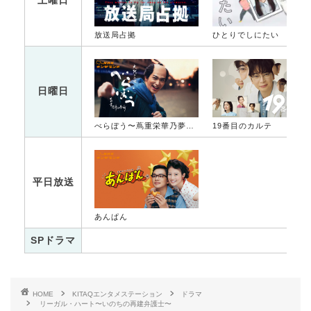
土曜日
放送局占拠
ひとりでしにたい
日曜日
べらぼう〜蔦重栄華乃夢噺〜
19番目のカルテ
平日放送
あんぱん
SPドラマ
HOME
KITAQエンタメステーション
ドラマ
リーガル・ハート〜いのちの再建弁護士〜