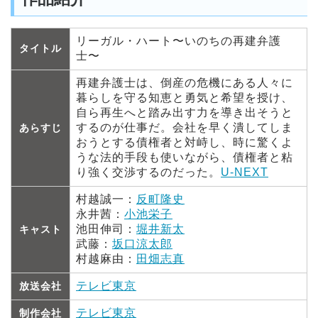
リーガル・ハート〜いのちの再建弁護
タイトル
士〜
再建弁護士は、倒産の危機にある人々に
暮らしを守る知恵と勇気と希望を授け、
自ら再生へと踏み出す力を導き出そうと
するのが仕事だ。会社を早く潰してしま
あらすじ
おうとする債権者と対峙し、時に驚くよ
うな法的手段も使いながら、債権者と粘
り強く交渉するのだった。
U-NEXT
村越誠一：
反町隆史
永井茜：
小池栄子
池田伸司：
堀井新太
キャスト
武藤：
坂口涼太郎
村越麻由：
田畑志真
テレビ東京
放送会社
テレビ東京
制作会社