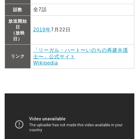
全7話
話数
放送開始
日
2019年
7月22日
（放映
日）
「リーガル・ハート〜いのちの再建弁護
リンク
士〜」公式サイト
Wikipedia