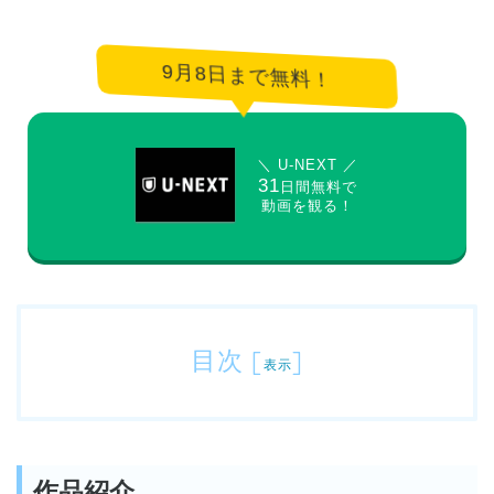
9月8日まで無料！
＼ U-NEXT ／
31
日間無料で
動画を観る！
目次
[
]
表示
作品紹介