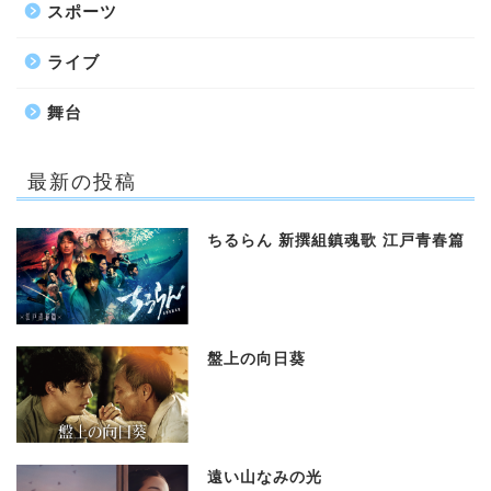
スポーツ
ライブ
舞台
最新の投稿
ちるらん 新撰組鎮魂歌 江戸青春篇
盤上の向日葵
遠い山なみの光