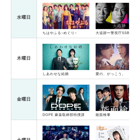
水曜日
ちはやふる−めぐり−
大追跡〜警視庁SSBC強行犯係〜
木曜日
しあわせな結婚
愛の、がっこう。
金曜日
DOPE 麻薬取締部特捜課
能面検事