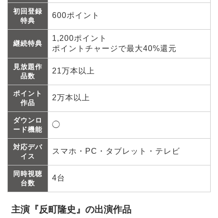
初回登録
600ポイント
特典
1,200ポイント
継続特典
ポイントチャージで最大40%還元
見放題作
21万本以上
品数
ポイント
2万本以上
作品
ダウンロ
◯
ード機能
対応デバ
スマホ・PC・タブレット・テレビ
イス
同時視聴
4台
台数
主演『反町隆史』の出演作品