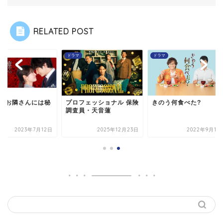
RELATED POST
マ
ドラマ
ドラマ
ロフェッショナル 保険
きのう何食べた?
癒やしのお隣さんに
査員・天音蓮
密がある
2025年12月23日
2022年9月15日
2023年7