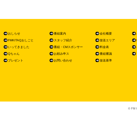
おしらせ
番組案内
会社概要
FMKITAQおしごと
スタッフ紹介
放送エリア
いってきました
番組・CMスポンサー
料金表
Qちゃん
お頼み申ス
番組審議
プレゼント
お問い合わせ
放送基準
© FM K