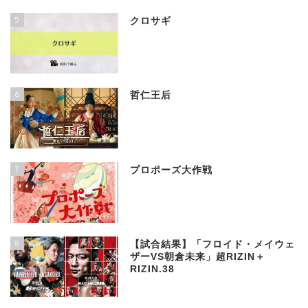
5
クロサギ
6
哲仁王后
7
プロポーズ大作戦
8
【試合結果】「フロイド・メイウェ
ザーVS朝倉未来」超RIZIN＋
RIZIN.38