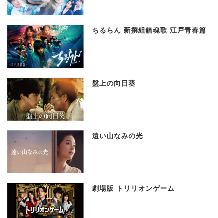
ちるらん 新撰組鎮魂歌 江戸青春篇
盤上の向日葵
遠い山なみの光
劇場版 トリリオンゲーム