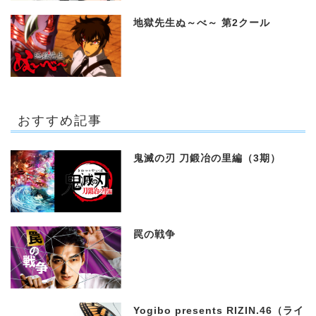
地獄先生ぬ～べ～ 第2クール
おすすめ記事
鬼滅の刃 刀鍛冶の里編（3期）
罠の戦争
Yogibo presents RIZIN.46（ライ