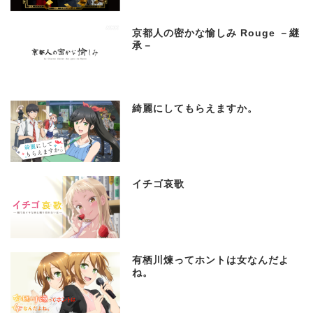
京都人の密かな愉しみ Rouge －継
承－
綺麗にしてもらえますか。
イチゴ哀歌
有栖川煉ってホントは女なんだよ
ね。