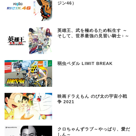
ジン46）
英雄王、武を極めるため転生す ～
そして、世界最強の見習い騎士♀～
弱虫ペダル LIMIT BREAK
映画ドラえもん のび太の宇宙小戦
争 2021
クロちゃんずラブ～やっぱり、愛だ
しん～