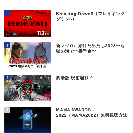
1
Breaking Down6（ブレイキング
ダウン6）
2
新マグロに賭けた男たち2023〜地
獄の海で一攫千金〜
3
劇場版 呪術廻戦 0
4
MAMA AWARDS
2022（MAMA2022）無料視聴方法