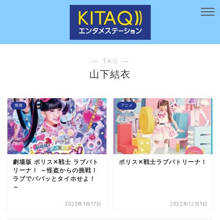
― TAG ―
山下結衣
映画
アニメ
劇場版 ポリス✕戦士 ラブパト
ポリス✕戦士ラブパトリーナ！
リーナ！ ～怪盗からの挑戦！
ラブでパパッとタイホせよ！
～
2023年1月17日
2022年12月1日