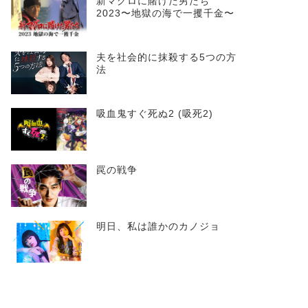
新マグロに賭けた男たち
2023〜地獄の海で一攫千金〜
夫を社会的に抹殺する5つの方
法
吸血鬼すぐ死ぬ2 (吸死2)
罠の戦争
明日、私は誰かのカノジョ