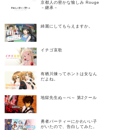
京都人の密かな愉しみ Rouge
－継承－
綺麗にしてもらえますか。
イチゴ哀歌
有栖川煉ってホントは女なん
だよね。
地獄先生ぬ～べ～ 第2クール
勇者パーティーにかわいい子
がいたので、告白してみた。