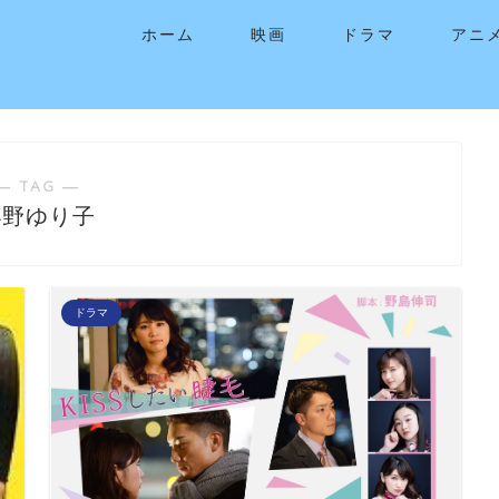
ホーム
映画
ドラマ
アニ
― TAG ―
小野ゆり子
ドラマ