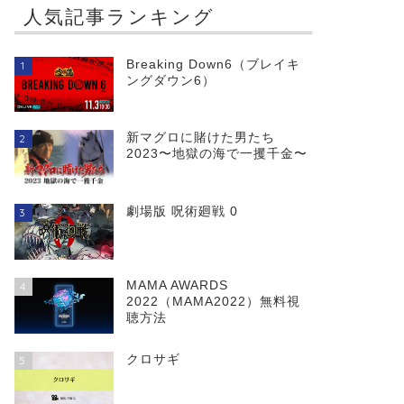
人気記事ランキング
Breaking Down6（ブレイキ
1
ングダウン6）
新マグロに賭けた男たち
2
2023〜地獄の海で一攫千金〜
劇場版 呪術廻戦 0
3
MAMA AWARDS
4
2022（MAMA2022）無料視
聴方法
クロサギ
5