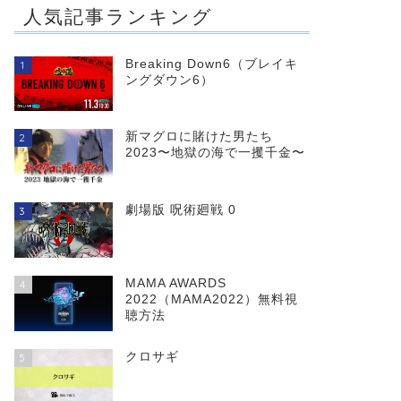
人気記事ランキング
Breaking Down6（ブレイキ
1
ングダウン6）
新マグロに賭けた男たち
2
2023〜地獄の海で一攫千金〜
劇場版 呪術廻戦 0
3
MAMA AWARDS
4
2022（MAMA2022）無料視
聴方法
クロサギ
5