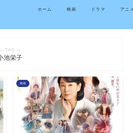
ホーム
映画
ドラマ
アニ
― TAG ―
小池栄子
映画