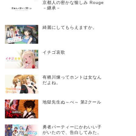
京都人の密かな愉しみ Rouge
－継承－
綺麗にしてもらえますか。
イチゴ哀歌
有栖川煉ってホントは女なん
だよね。
地獄先生ぬ～べ～ 第2クール
勇者パーティーにかわいい子
がいたので、告白してみた。