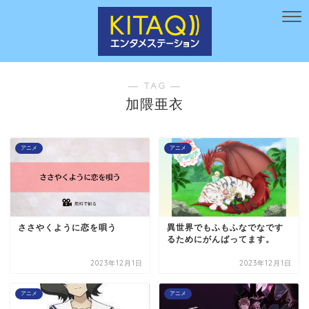
― TAG ―
加隈亜衣
アニメ
アニメ
ささやくように恋を唄う
異世界でもふもふなでなです
るためにがんばってます。
2023年12月1日
2023年12月1日
アニメ
アニメ