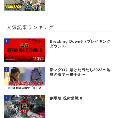
人気記事ランキング
1
Breaking Down6（ブレイキング
ダウン6）
2
新マグロに賭けた男たち2023〜地
獄の海で一攫千金〜
3
劇場版 呪術廻戦 0