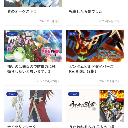
青のオーケストラ
転生したら剣でした
2023年5月1日
2023年4月20日
アニメ
映画
痛いのは嫌なので防御力に極
ガンダムビルドダイバーズ
振りしたいと思います。2
Re:RISE（2期）
2023年4月20日
2023年4月16日
アニメ
アニメ
ナイツ&マジック
うたわれるもの 二人の白皇