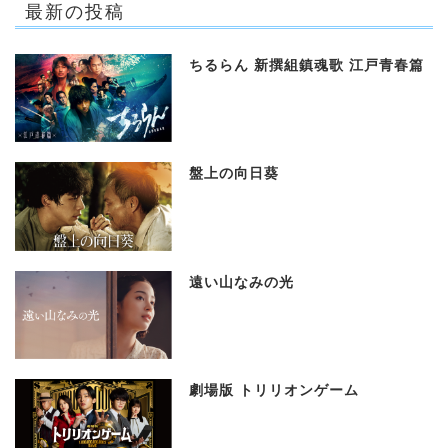
最新の投稿
ちるらん 新撰組鎮魂歌 江戸青春篇
盤上の向日葵
遠い山なみの光
劇場版 トリリオンゲーム