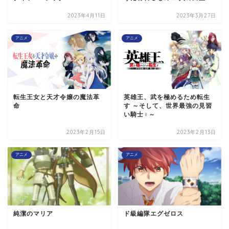
2023年4月11日
2023年3月27日
アニメ
アニメ
転生王女と天才令嬢の魔法革
英雄王、武を極めるため転生
命
す ～そして、世界最強の見習
い騎士♀～
2023年2月15日
2023年2月13日
アニメ
アニメ
純潔のマリア
ド級編隊エグゼロス