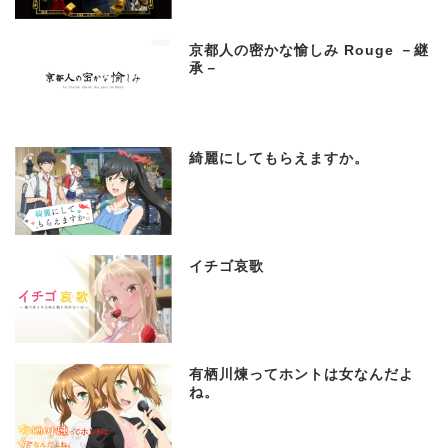
京都人の密かな愉しみ Rouge －継
承－
綺麗にしてもらえますか。
イチゴ哀歌
有栖川煉ってホントは女なんだよ
ね。