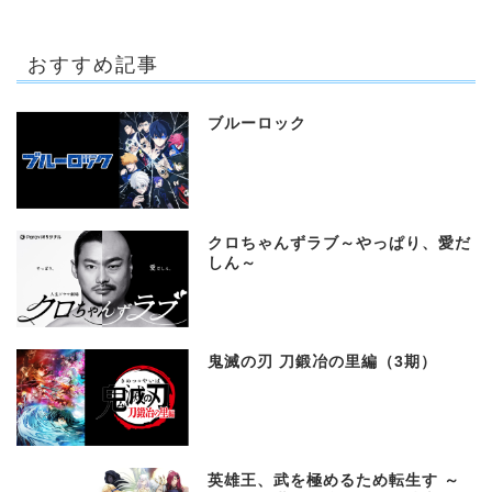
おすすめ記事
ブルーロック
クロちゃんずラブ～やっぱり、愛だ
しん～
鬼滅の刃 刀鍛冶の里編（3期）
英雄王、武を極めるため転生す ～