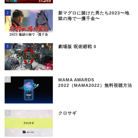
2
新マグロに賭けた男たち2023〜地
獄の海で一攫千金〜
3
劇場版 呪術廻戦 0
4
MAMA AWARDS
2022（MAMA2022）無料視聴方法
5
クロサギ