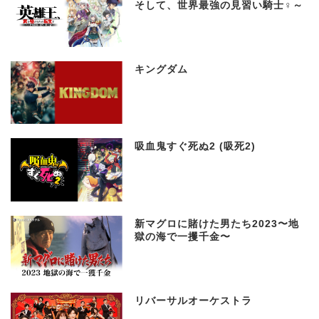
そして、世界最強の見習い騎士♀～
キングダム
吸血鬼すぐ死ぬ2 (吸死2)
新マグロに賭けた男たち2023〜地
獄の海で一攫千金〜
リバーサルオーケストラ