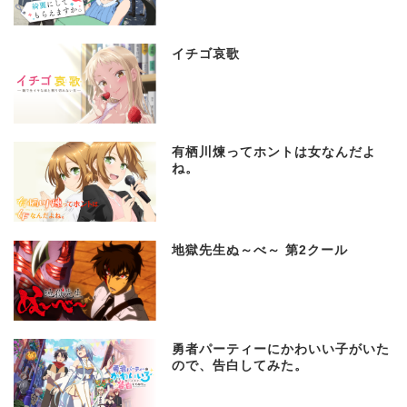
イチゴ哀歌
有栖川煉ってホントは女なんだよ
ね。
地獄先生ぬ～べ～ 第2クール
勇者パーティーにかわいい子がいた
ので、告白してみた。