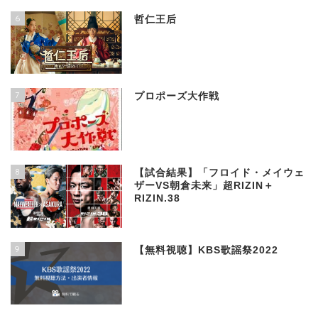
6
哲仁王后
7
プロポーズ大作戦
8
【試合結果】「フロイド・メイウェ
ザーVS朝倉未来」超RIZIN＋
RIZIN.38
9
【無料視聴】KBS歌謡祭2022