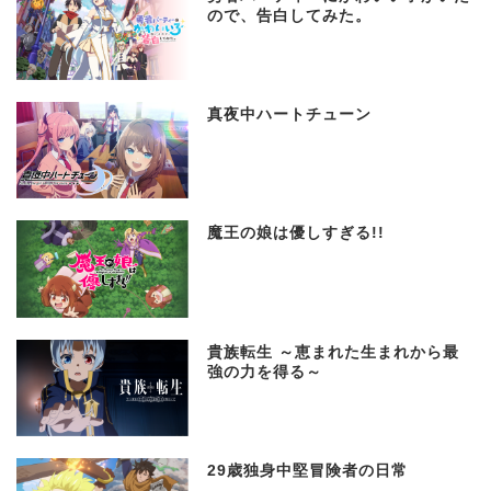
ので、告白してみた。
真夜中ハートチューン
魔王の娘は優しすぎる!!
貴族転生 ～恵まれた生まれから最
強の力を得る～
29歳独身中堅冒険者の日常