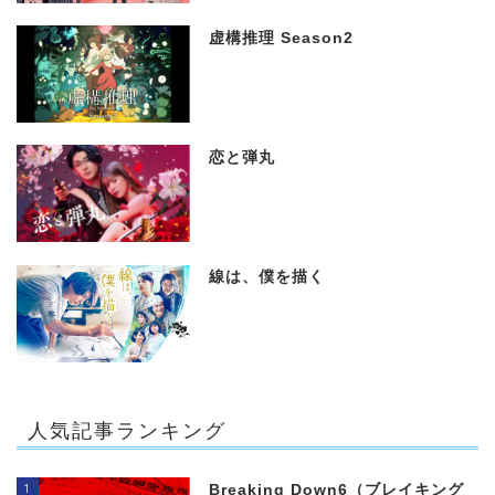
虚構推理 Season2
恋と弾丸
線は、僕を描く
人気記事ランキング
1
Breaking Down6（ブレイキング