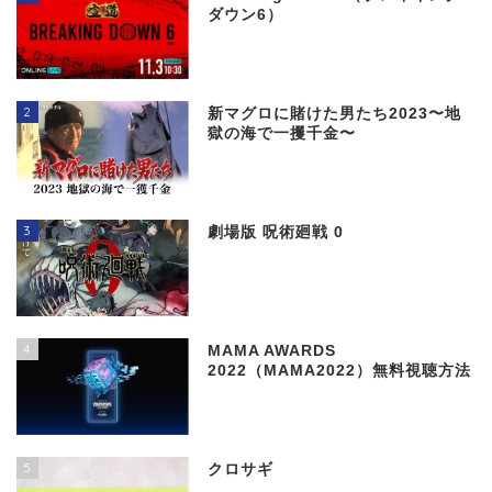
ダウン6）
2
新マグロに賭けた男たち2023〜地
獄の海で一攫千金〜
3
劇場版 呪術廻戦 0
4
MAMA AWARDS
2022（MAMA2022）無料視聴方法
5
クロサギ