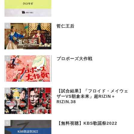
6
哲仁王后
7
プロポーズ大作戦
8
【試合結果】「フロイド・メイウェ
ザーVS朝倉未来」超RIZIN＋
RIZIN.38
9
【無料視聴】KBS歌謡祭2022