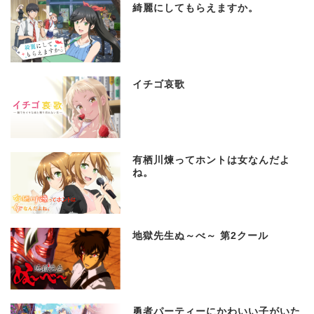
綺麗にしてもらえますか。
イチゴ哀歌
有栖川煉ってホントは女なんだよ
ね。
地獄先生ぬ～べ～ 第2クール
勇者パーティーにかわいい子がいた