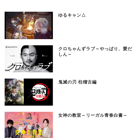
ゆるキャン△
クロちゃんずラブ～やっぱり、愛だ
しん～
鬼滅の刃 柱稽古編
女神の教室～リーガル青春白書～