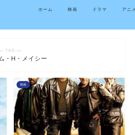
ホーム
映画
ドラマ
アニ
― TAG ―
ム・H・メイシー
映画