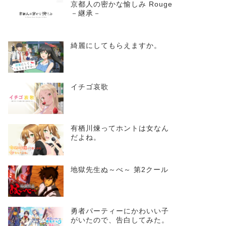
京都人の密かな愉しみ Rouge
－継承－
綺麗にしてもらえますか。
イチゴ哀歌
有栖川煉ってホントは女なん
だよね。
地獄先生ぬ～べ～ 第2クール
勇者パーティーにかわいい子
がいたので、告白してみた。