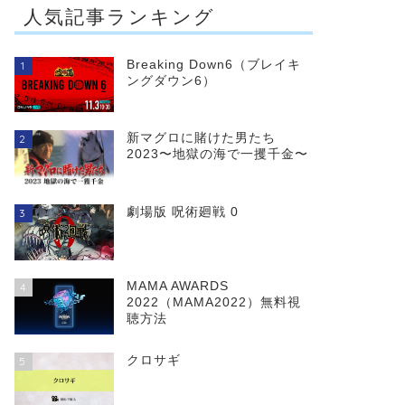
人気記事ランキング
Breaking Down6（ブレイキ
1
ングダウン6）
新マグロに賭けた男たち
2
2023〜地獄の海で一攫千金〜
劇場版 呪術廻戦 0
3
MAMA AWARDS
4
2022（MAMA2022）無料視
聴方法
クロサギ
5