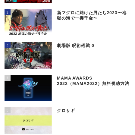
2
新マグロに賭けた男たち2023〜地
獄の海で一攫千金〜
3
劇場版 呪術廻戦 0
4
MAMA AWARDS
2022（MAMA2022）無料視聴方法
5
クロサギ