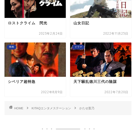
ロストクライム 閃光
山女日記
2023年2月24日
2022年11月25日
映画
ドラマ
シベリア超特急
天下騒乱徳川三代の陰謀
2022年8月9日
2022年7月20日
HOME
KITAQエンタメステーション
かたせ梨乃