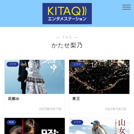
― TAG ―
かたせ梨乃
ドラマ
ドラマ
花燃ゆ
夜王
2023年5月17日
2023年3月2日
映画
ドラマ