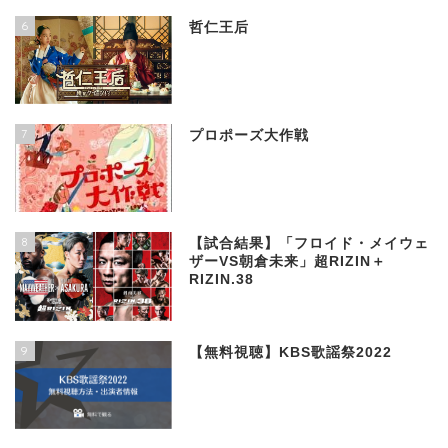
6
哲仁王后
7
プロポーズ大作戦
8
【試合結果】「フロイド・メイウェ
ザーVS朝倉未来」超RIZIN＋
RIZIN.38
9
【無料視聴】KBS歌謡祭2022