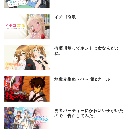
イチゴ哀歌
有栖川煉ってホントは女なんだよ
ね。
地獄先生ぬ～べ～ 第2クール
勇者パーティーにかわいい子がいた
ので、告白してみた。