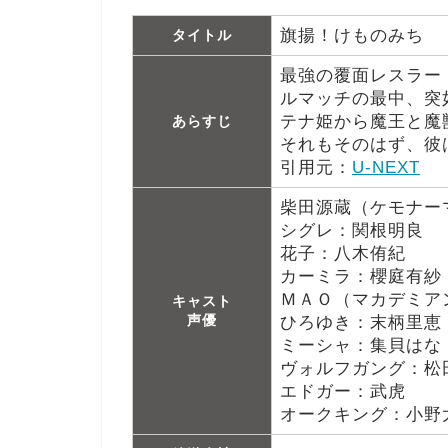
旗揚！けものみち
タイトル
最強の覆面レスラー
ルマッチの最中、突
テナ姫から魔王と魔
あらすじ
それもそのはず、彼
引用元：
U-NEXT
柴田源蔵（ケモナー
シグレ：関根明良
花子：八木侑紀
カーミラ：櫻庭有紗
ＭＡＯ（マカデミア
キャスト
声優
ひろゆき：末柄里恵
ミーシャ：集貝はな
ヴォルフガング：松
エドガー：武虎
オークキング：小野