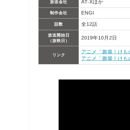
AT-Xほか
放送会社
ENGI
制作会社
全12話
話数
放送開始日
2019年10月2日
（放映日）
アニメ「旗揚！けも
リンク
アニメ「旗揚！けものみ