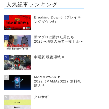
人気記事ランキング
Breaking Down6（ブレイキ
1
ングダウン6）
新マグロに賭けた男たち
2
2023〜地獄の海で一攫千金〜
劇場版 呪術廻戦 0
3
MAMA AWARDS
4
2022（MAMA2022）無料視
聴方法
クロサギ
5