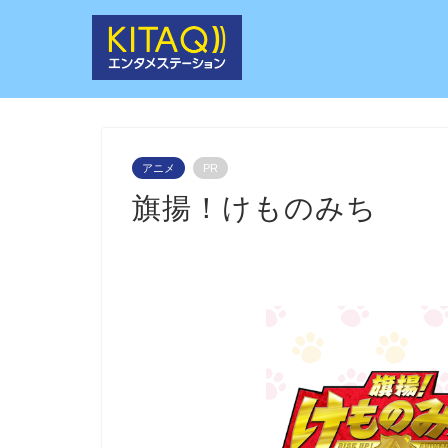
アニメ
PR
旗揚！けものみち