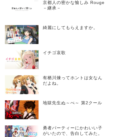
京都人の密かな愉しみ Rouge
－継承－
綺麗にしてもらえますか。
イチゴ哀歌
有栖川煉ってホントは女なん
だよね。
地獄先生ぬ～べ～ 第2クール
勇者パーティーにかわいい子
がいたので、告白してみた。