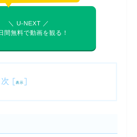
＼ U-NEXT ／
日間無料で
動画を観る！
目次
[
]
表示