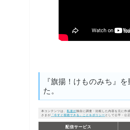
『旗揚！けものみち』を
た。
本コンテンツは、
私達が
独自に調査・比較した内容を元に作
さまが
「今すぐ視聴できる」ことをポリシー
として公平・公
配信サービス