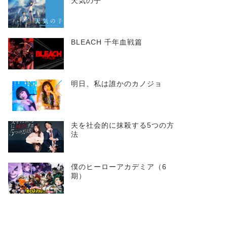
天気の子
BLEACH 千年血戦篇
明日、私は誰かのカノジョ
夫を社会的に抹殺する5つの方
法
僕のヒーローアカデミア（6
期）