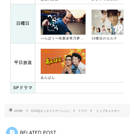
日曜日
べらぼう〜蔦重栄華乃夢噺〜
19番目のカルテ
平日放送
あんぱん
SPドラマ
HOME
KITAQエンタメステーション
ドラマ
トップキャスター
RELATED POST