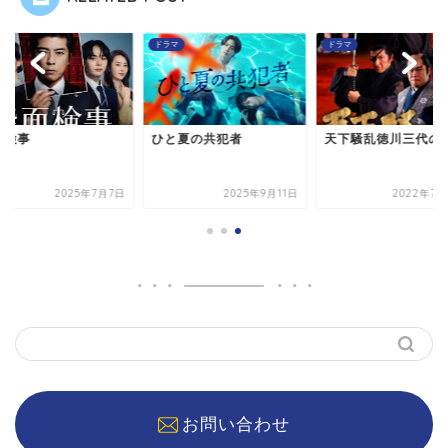
マ
ドラマ
ドラマ
面検事
ひと夏の共犯者
天下騒乱徳川三代の
2025年7月7日
2025年9月11日
2022年7月
お問い合わせ