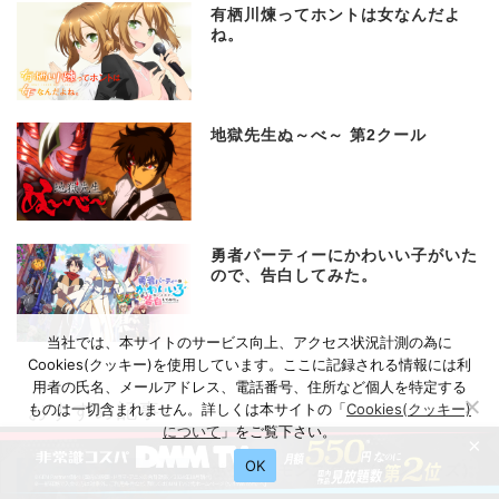
有栖川煉ってホントは女なんだよ
ね。
地獄先生ぬ～べ～ 第2クール
勇者パーティーにかわいい子がいた
ので、告白してみた。
当社では、本サイトのサービス向上、アクセス状況計測の為に
Cookies(クッキー)を使用しています。ここに記録される情報には利
用者の氏名、メールアドレス、電話番号、住所など個人を特定する
おすすめ記事
ものは一切含まれません。詳しくは本サイトの「
Cookies(クッキー)
について
」をご覧下さい。
×
OK
ポケットモンスター（新シリーズ）