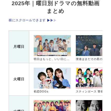
2025年｜曜日別ドラマの無料動画
まとめ
横にスクロールできます
月曜日
明日はもっと、いい日になる
僕達はまだその星の校則を知ら
火曜日
初恋DOGs
スティンガース 警視