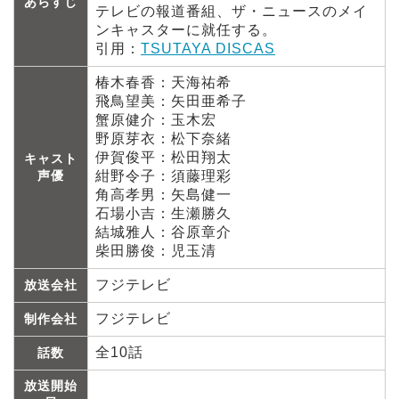
あらすじ
テレビの報道番組、ザ・ニュースのメイ
ンキャスターに就任する。
引用：
TSUTAYA DISCAS
椿木春香：天海祐希
飛鳥望美：矢田亜希子
蟹原健介：玉木宏
野原芽衣：松下奈緒
伊賀俊平：松田翔太
キャスト
声優
紺野令子：須藤理彩
角高孝男：矢島健一
石場小吉：生瀬勝久
結城雅人：谷原章介
柴田勝俊：児玉清
フジテレビ
放送会社
フジテレビ
制作会社
全10話
話数
放送開始