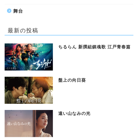
舞台
最新の投稿
ちるらん 新撰組鎮魂歌 江戸青春篇
盤上の向日葵
遠い山なみの光