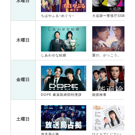
水曜日
ちはやふる−めぐり−
大追跡〜警視庁SSBC強行犯係〜
木曜日
しあわせな結婚
愛の、がっこう。
金曜日
DOPE 麻薬取締部特捜課
能面検事
土曜日
放送局占拠
ひとりでしにたい