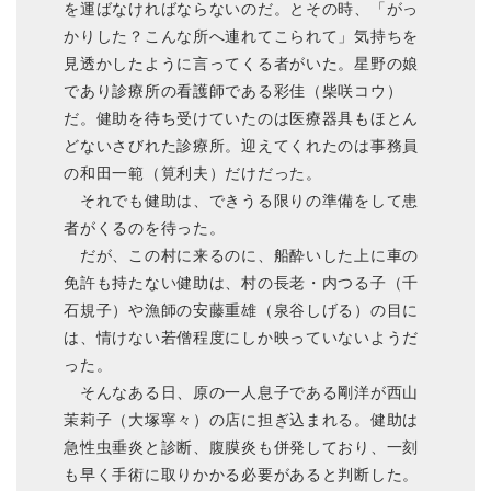
を運ばなければならないのだ。とその時、「がっ
かりした？こんな所へ連れてこられて」気持ちを
見透かしたように言ってくる者がいた。星野の娘
であり診療所の看護師である彩佳（柴咲コウ）
だ。健助を待ち受けていたのは医療器具もほとん
どないさびれた診療所。迎えてくれたのは事務員
の和田一範（筧利夫）だけだった。
それでも健助は、できうる限りの準備をして患
者がくるのを待った。
だが、この村に来るのに、船酔いした上に車の
免許も持たない健助は、村の長老・内つる子（千
石規子）や漁師の安藤重雄（泉谷しげる）の目に
は、情けない若僧程度にしか映っていないようだ
った。
そんなある日、原の一人息子である剛洋が西山
茉莉子（大塚寧々）の店に担ぎ込まれる。健助は
急性虫垂炎と診断、腹膜炎も併発しており、一刻
も早く手術に取りかかる必要があると判断した。