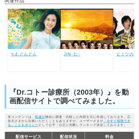
関連作品
ちむどんどん
JIN−仁−
ヒミツの花
『Dr.コトー診療所（2003年）』を動
画配信サイトで調べてみました。
本コンテンツは、
私達が
独自に調査・比較した内容を元に作成しております。広
告主さまから出稿いただくこともありますが、ユーザーさまが
「今すぐ視聴でき
る」ことをポリシー
として公平・公正に判断しランキング決定しております。
配信サービス
配信状況
料金