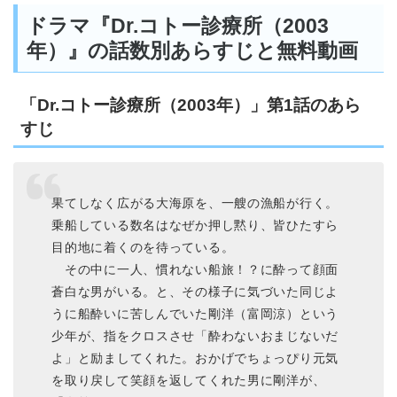
ドラマ『Dr.コトー診療所（2003
年）』の話数別あらすじと無料動画
「Dr.コトー診療所（2003年）」第1話のあら
すじ
果てしなく広がる大海原を、一艘の漁船が行く。
乗船している数名はなぜか押し黙り、皆ひたすら
目的地に着くのを待っている。
その中に一人、慣れない船旅！？に酔って顔面
蒼白な男がいる。と、その様子に気づいた同じよ
うに船酔いに苦しんでいた剛洋（富岡涼）という
少年が、指をクロスさせ「酔わないおまじないだ
よ」と励ましてくれた。おかげでちょっぴり元気
を取り戻して笑顔を返してくれた男に剛洋が、