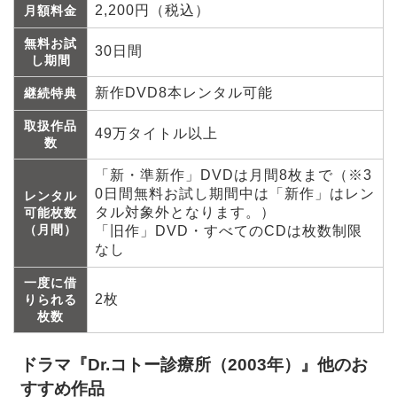
2,200円（税込）
月額料金
無料お試
30日間
し期間
新作DVD8本レンタル可能
継続特典
取扱作品
49万タイトル以上
数
「新・準新作」DVDは月間8枚まで（※3
0日間無料お試し期間中は「新作」はレン
レンタル
タル対象外となります。）
可能枚数
（月間）
「旧作」DVD・すべてのCDは枚数制限
なし
一度に借
2枚
りられる
枚数
ドラマ『Dr.コトー診療所（2003年）』他のお
すすめ作品