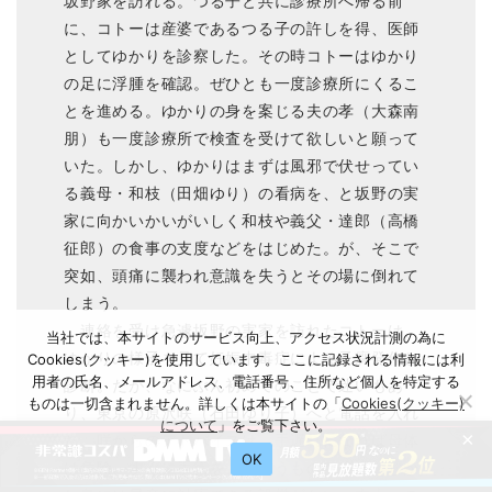
坂野家を訪れる。つる子と共に診療所へ帰る前
に、コトーは産婆であるつる子の許しを得、医師
としてゆかりを診察した。その時コトーはゆかり
の足に浮腫を確認。ぜひとも一度診療所にくるこ
とを進める。ゆかりの身を案じる夫の孝（大森南
朋）も一度診療所で検査を受けて欲しいと願って
いた。しかし、ゆかりはまずは風邪で伏せってい
る義母・和枝（田畑ゆり）の看病を、と坂野の実
家に向かいかいがいしく和枝や義父・達郎（高橋
征郎）の食事の支度などをはじめた。が、そこで
突如、頭痛に襲われ意識を失うとその場に倒れて
しまう。
連絡を受け急遽坂野の実家を訪れたコトーは、
当社では、本サイトのサービス向上、アクセス状況計測の為に
ゆかりの様子を見て妊娠中毒症による子癇発作と
Cookies(クッキー)を使用しています。ここに記録される情報には利
用者の氏名、メールアドレス、電話番号、住所など個人を特定する
診断。だが、なにぶん初めてのことで迷いもあ
ものは一切含まれません。詳しくは本サイトの「
Cookies(クッキー)
り、東京の原沢咲（石田ゆり子）へと電話を入れ
について
」をご覧下さい。
×
た。咲からのアドバイスは、手遅れになれば母体
OK
は危険、すぐに手術を、というものだった。しか