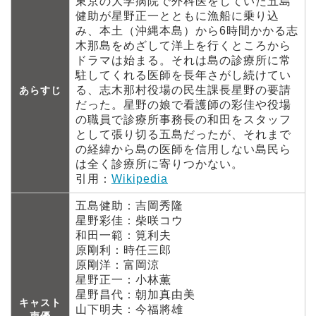
東京の大学病院で外科医をしていた五島
健助が星野正一とともに漁船に乗り込
み、本土（沖縄本島）から6時間かかる志
木那島をめざして洋上を行くところから
ドラマは始まる。それは島の診療所に常
駐してくれる医師を長年さがし続けてい
る、志木那村役場の民生課長星野の要請
あらすじ
だった。星野の娘で看護師の彩佳や役場
の職員で診療所事務長の和田をスタッフ
として張り切る五島だったが、それまで
の経緯から島の医師を信用しない島民ら
は全く診療所に寄りつかない。
引用：
Wikipedia
五島健助：吉岡秀隆
星野彩佳：柴咲コウ
和田一範：筧利夫
原剛利：時任三郎
原剛洋：富岡涼
星野正一：小林薫
星野昌代：朝加真由美
キャスト
山下明夫：今福將雄