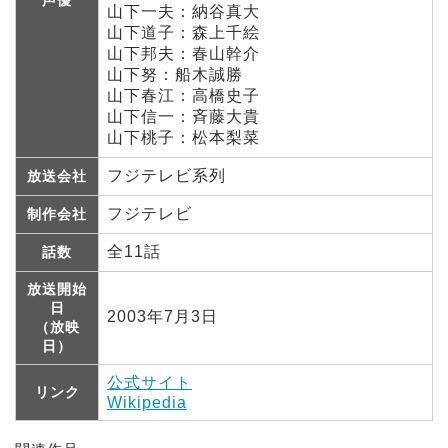
声優
山下一夫：納谷真大
山下道子：森上千絵
山下邦夫：春山幹介
山下努：船木誠勝
山下春江：高橋史子
山下信一：斉藤大貴
山下桃子：松本梨菜
フジテレビ系列
放送会社
フジテレビ
制作会社
全11話
話数
放送開始
日
2003年7月3日
（放映
日）
公式サイト
リンク
Wikipedia