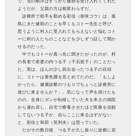
で、当の剛洋はすっかり健助を受け入れてくれた
ようだが、父親の方は相変わらずだ。
診療所で助手を勤める彩佳（柴咲コウ）は、孤
島にきた健助のことを早くもコトー先生と呼び、
思うように村人に受入れてもらえないと悩むコト
ーに村の人たちのことなどを少しずつ話して聞か
せるのだった。
中でもコトーが真っ先に聞きたがったのが、村
の長老で産婆の内つる子（千石規子）のことだっ
た。実は、ほんの少し前出会ったつる子の目頭
に、コトーは黄色腫を見とめてたのだ。「もしよ
かったら、健康診断のつもりでちょっと診療所に
遊びに来ませんか？」。気になって声を掛けたも
のの、全身にガンが転移していた夫を本土の病院
から連れ戻し、自宅で療養させたほど医療を信頼
してないつる子が、自らここに来るはずがない
と、彩佳と和田（筧利夫）は思っていた。
だがその数日後、つる子が久し振りに故郷に戻