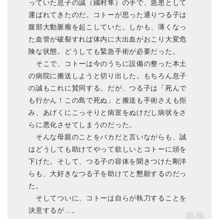
っていた息子の誠（國村隼）の手で、急患として
運ばれてきたのだ。コトーが思った通りつる子は
腹部大動脈瘤を起こしていた。しかも、薄くなっ
た血管が破裂すれば体内に大出血がおこり大変危
険な状態。どうしても緊急手術が必要だった。
そこで、コトーは今のうちに設備の整った本土
の病院に搬送しようと切り出した。もちろん息子
の誠もこれに賛同する。だが、つる子は「死んで
も行かん！この島で死ぬ」と搬送も手術さえも拒
み、あげくにこっそりと病室をぬけだし病状をさ
らに悪化させてしまうのだった。
そんな母親のことをバカだと言いながらも、誠
はどうしても助けてやって欲しいとコトーに頭を
下げた。そして、つる子の容体を聞きつけた剛洋
らも、大好きなつる子を助けてと懇願するのだっ
た。
そしてついに、コトーは自らが執刀することを
決意するが…。