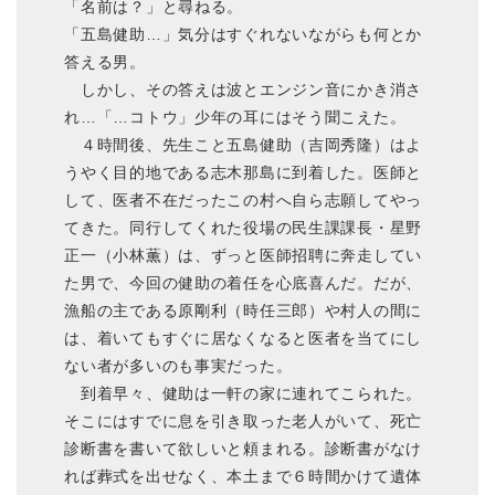
「名前は？」と尋ねる。
「五島健助…」気分はすぐれないながらも何とか
答える男。
しかし、その答えは波とエンジン音にかき消さ
れ…「…コトウ」少年の耳にはそう聞こえた。
４時間後、先生こと五島健助（吉岡秀隆）はよ
うやく目的地である志木那島に到着した。医師と
して、医者不在だったこの村へ自ら志願してやっ
てきた。同行してくれた役場の民生課課長・星野
正一（小林薫）は、ずっと医師招聘に奔走してい
た男で、今回の健助の着任を心底喜んだ。だが、
漁船の主である原剛利（時任三郎）や村人の間に
は、着いてもすぐに居なくなると医者を当てにし
ない者が多いのも事実だった。
到着早々、健助は一軒の家に連れてこられた。
そこにはすでに息を引き取った老人がいて、死亡
診断書を書いて欲しいと頼まれる。診断書がなけ
れば葬式を出せなく、本土まで６時間かけて遺体