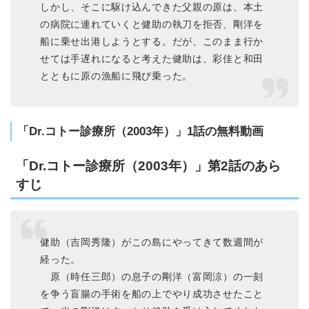
しかし、そこに駆け込んできた父親の原は、本土
の病院に連れていくと健助の執刀を拒否、剛洋を
船に乗せ出港しようとする。だが、このまま行か
せては手遅れになると考えた健助は、彩佳と和田
とともに原の漁船に飛び乗った。
「Dr.コトー診療所（2003年）」1話の無料動画
「Dr.コトー診療所（2003年）」第2話のあら
すじ
健助（吉岡秀隆）がこの島にやってきて数週間が
経った。
原（時任三郎）の息子の剛洋（富岡涼）の一刻
を争う盲腸の手術を船の上でやり成功させたこと