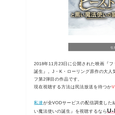
引
2018年11月23日に公開された映画
誕生』。J・K・ローリング原作の大人
フ第2弾目の作品です。
現在視聴する方法は民法放送を待つか
私達
が全VODサービスの配信調査した
U-
い魔法使いの誕生』を視聴するなら