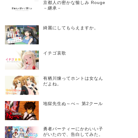
京都人の密かな愉しみ Rouge
－継承－
綺麗にしてもらえますか。
イチゴ哀歌
有栖川煉ってホントは女なん
だよね。
地獄先生ぬ～べ～ 第2クール
勇者パーティーにかわいい子
がいたので、告白してみた。