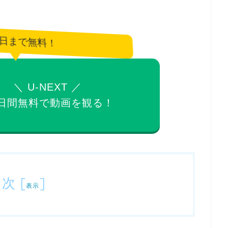
5日まで無料！
＼ U-NEXT ／
日間無料で
動画を観る！
目次
[
]
表示