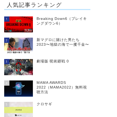
人気記事ランキング
Breaking Down6（ブレイキ
1
ングダウン6）
新マグロに賭けた男たち
2
2023〜地獄の海で一攫千金〜
劇場版 呪術廻戦 0
3
MAMA AWARDS
4
2022（MAMA2022）無料視
聴方法
クロサギ
5