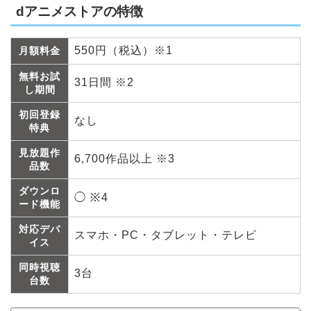
dアニメストアの特徴
550円（税込）※1
月額料金
無料お試
31日間 ※2
し期間
初回登録
なし
特典
見放題作
6,700作品以上 ※3
品数
ダウンロ
◯ ※4
ード機能
対応デバ
スマホ・PC・タブレット・テレビ
イス
同時視聴
3台
台数