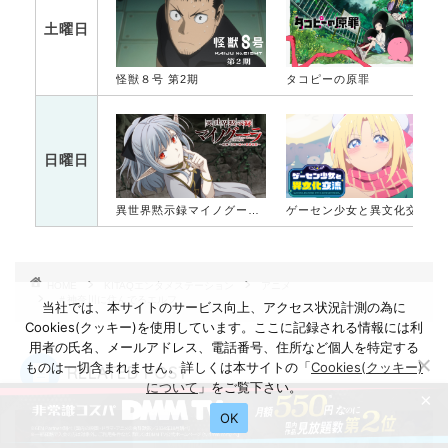
土曜日
怪獣８号 第2期
タコピーの原罪
日曜日
異世界黙示録マイノグーラ～破滅の文明で始める世界征服～
ゲーセン少女と異文化交流
HOME
KITAQエンタメステーション
アニメ
＃神奈川に住んでるエルフ
当社では、本サイトのサービス向上、アクセス状況計測の為に
Cookies(クッキー)を使用しています。ここに記録される情報には利
用者の氏名、メールアドレス、電話番号、住所など個人を特定する
ものは一切含まれません。詳しくは本サイトの「
Cookies(クッキー)
RELATED POST
について
」をご覧下さい。
×
OK
メ
アニメ
アニメ