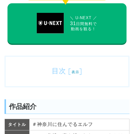
＼ U-NEXT ／
31
日間無料で
動画を観る！
目次
[
]
表示
作品紹介
＃神奈川に住んでるエルフ
タイトル