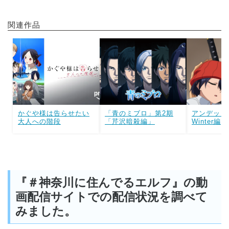
関連作品
かぐや様は告らせたい
「青のミブロ」第2期
アンデッド
大人への階段
「芹沢暗殺編」
Winter編
『＃神奈川に住んでるエルフ』の動
画配信サイトでの配信状況を調べて
みました。