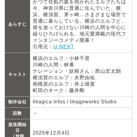
かつて住処の森を焼かれたエルフたちは
今、神奈川県に普通に住んでいた。横
浜、横須賀、茅ヶ崎…さまざまな場所で
普通に暮らしている。横浜のエルフと、
あらすじ
彼を放っておけない川崎の人間を中心に
繰りひろげられる、地元愛満載の現代フ
ァンタジーコメディ開幕！
引用元：
U-NEXT
横浜のエルフ：小林千晃
川崎の人間：林勇
ナレーション・妖精さん：西山宏太朗
キャスト
横須賀のエルフ：永野由祐
相模原のエルフ：井上雄貴
町田のオーク：藤井剛
Imagica Infos / Imageworks Studio
制作会社
－
話数
放送開始
日
2025年12月4日
（放映