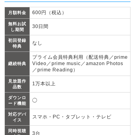
600円（税込）
月額料金
無料お試
30日間
し期間
初回登録
なし
特典
プライム会員特典利用（配送特典／prime
Video／prime music／amazon Photos
継続特典
／prime Reading）
見放題作
1万本以上
品数
ダウンロ
◯
ード機能
対応デバ
スマホ・PC・タブレット・テレビ
イス
同時視聴
3台