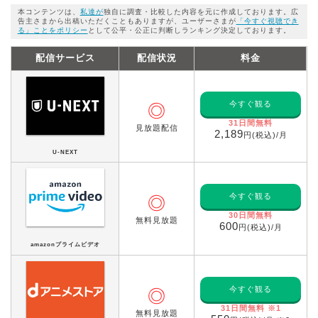
本コンテンツは、
私達が
独自に調査・比較した内容を元に作成しております。広
告主さまから出稿いただくこともありますが、ユーザーさまが
「今すぐ視聴でき
る」ことをポリシー
として公平・公正に判断しランキング決定しております。
配信サービス
配信状況
料金
今すぐ観る
◎
31日間無料
見放題配信
2,189
円(税込)/月
U-NEXT
今すぐ観る
◎
30日間無料
無料見放題
600
円(税込)/月
amazonプライムビデオ
今すぐ観る
◎
31日間無料 ※1
無料見放題