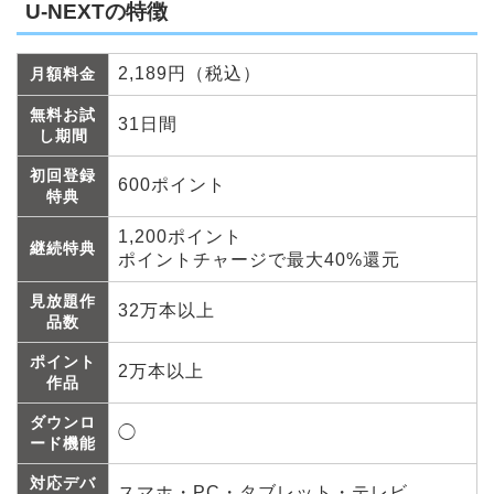
U-NEXTの特徴
2,189円（税込）
月額料金
無料お試
31日間
し期間
初回登録
600ポイント
特典
1,200ポイント
継続特典
ポイントチャージで最大40%還元
見放題作
32万本以上
品数
ポイント
2万本以上
作品
ダウンロ
◯
ード機能
対応デバ
スマホ・PC・タブレット・テレビ