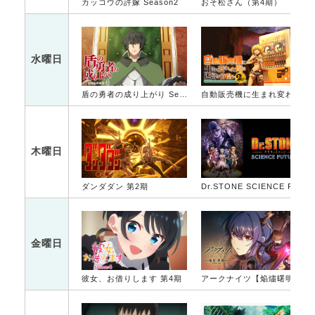
カッコウの許嫁 Season2
おそ松さん（第4期）
水曜日
盾の勇者の成り上がり Season 4
自動販売機に生まれ変わった俺は迷宮を彷徨う 2nd season
木曜日
ダンダダン 第2期
Dr.STONE SCIENCE FUTURE 第2クール
金曜日
彼女、お借りします 第4期
アークナイツ【焔燼曙明/RISE FROM EMBER】