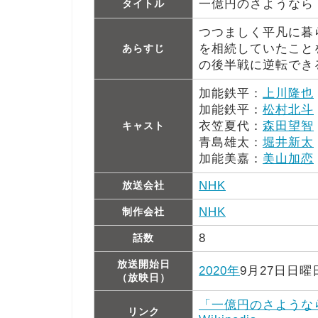
一億円のさようなら
タイトル
つつましく平凡に暮
を相続していたこと
あらすじ
の後半戦に逆転でき
加能鉄平：
上川隆也
加能鉄平：
松村北斗
衣笠夏代：
森田望智
キャスト
青島雄太：
堀井新太
加能美嘉：
美山加恋
NHK
放送会社
NHK
制作会社
8
話数
放送開始日
2020年
9月27日日曜
（放映日）
「一億円のさような
リンク