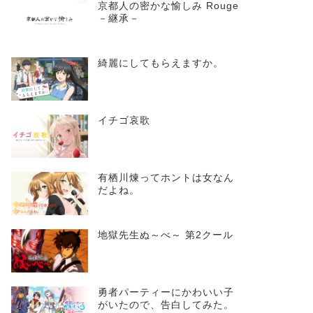
京都人の密かな愉しみ Rouge
－継承－
綺麗にしてもらえますか。
イチゴ哀歌
有栖川煉ってホントは女なん
だよね。
地獄先生ぬ～べ～ 第2クール
勇者パーティーにかわいい子
がいたので、告白してみた。