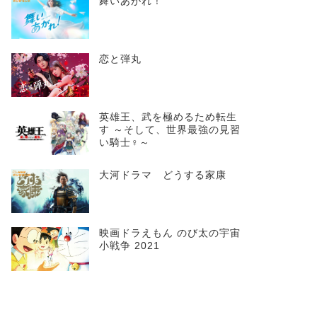
舞いあがれ！
恋と弾丸
英雄王、武を極めるため転生
す ～そして、世界最強の見習
い騎士♀～
たち
タリオ復讐代行の2人
これは経費で落ちませ
ん!
大河ドラマ どうする家康
映画ドラえもん のび太の宇宙
小戦争 2021