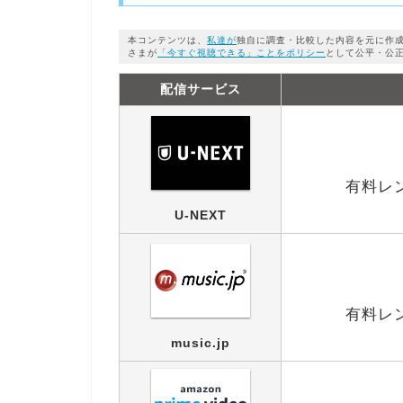
本コンテンツは、
私達が
独自に調査・比較した内容を元に作
さまが
「今すぐ視聴できる」ことをポリシー
として公平・公
配信サービス
有料レン
U-NEXT
有料レン
music.jp