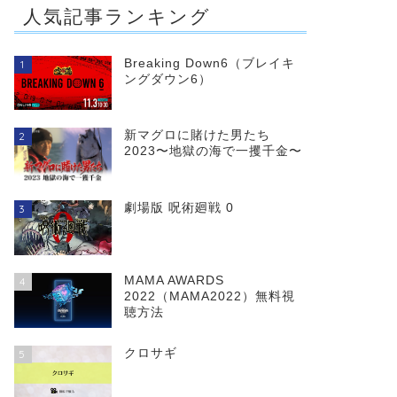
人気記事ランキング
Breaking Down6（ブレイキ
1
ングダウン6）
新マグロに賭けた男たち
2
2023〜地獄の海で一攫千金〜
劇場版 呪術廻戦 0
3
MAMA AWARDS
4
2022（MAMA2022）無料視
聴方法
クロサギ
5