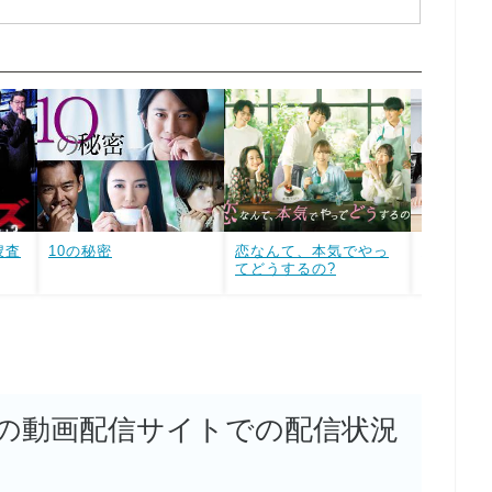
捜査
10の秘密
恋なんて、本気でやっ
恋する母
てどうするの?
の動画配信サイトでの配信状況