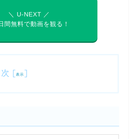
＼ U-NEXT ／
日間無料で
動画を観る！
目次
[
]
表示