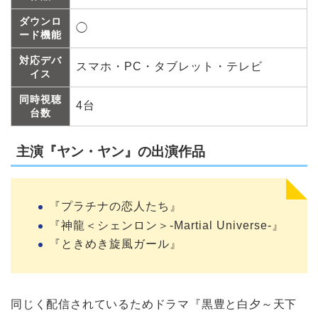
ダウンロ
◯
ード機能
対応デバ
スマホ・PC・タブレット・テレビ
イス
同時視聴
4台
台数
主演『ヤン・ヤン』の出演作品
『プラチナの恋人たち』
『神龍＜シェンロン＞-Martial Universe-』
『ときめき旋風ガール』
同じく配信されているためドラマ『黒豊と白夕～天下