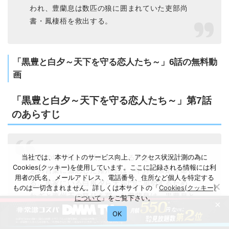
われ、豊蘭息は数匹の狼に囲まれていた吏部尚
書・鳳棲梧を救出する。
「黒豊と白夕～天下を守る恋人たち～」6話の無料動
画
「黒豊と白夕～天下を守る恋人たち～」第7話
のあらすじ
当社では、本サイトのサービス向上、アクセス状況計測の為に
朝議の場で民にも武力を与えるべきだという豊蘭
Cookies(クッキー)を使用しています。ここに記録される情報には利
息の言葉に激怒した雍州王は、半月の禁足を命じ
用者の氏名、メールアドレス、電話番号、住所など個人を特定する
る。馬家にいる白風夕ら天霜門に加勢するため、
ものは一切含まれません。詳しくは本サイトの「
Cookies(クッキー)
わざと雍州王の怒りを買った豊蘭息は、黒豊息と
について
」をご覧下さい。
×
して急いで冀州へ向かう。
OK