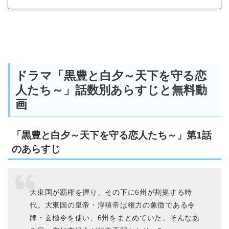
ドラマ「黒豊と白夕～天下を守る恋
人たち～」話数別あらすじと無料動
画
「黒豊と白夕～天下を守る恋人たち～」第1話
のあらすじ
大東国が覇権を握り、その下に6州が割拠する時
代。大東国の皇帝・淳禧帝は権力の象徴である令
牌・玄極令を使い、6州をまとめていた。そんなあ