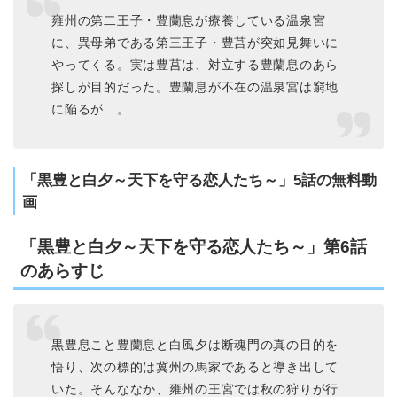
雍州の第二王子・豊蘭息が療養している温泉宮
に、異母弟である第三王子・豊莒が突如見舞いに
やってくる。実は豊莒は、対立する豊蘭息のあら
探しが目的だった。豊蘭息が不在の温泉宮は窮地
に陥るが…。
「黒豊と白夕～天下を守る恋人たち～」5話の無料動
画
「黒豊と白夕～天下を守る恋人たち～」第6話
のあらすじ
黒豊息こと豊蘭息と白風夕は断魂門の真の目的を
悟り、次の標的は冀州の馬家であると導き出して
いた。そんななか、雍州の王宮では秋の狩りが行