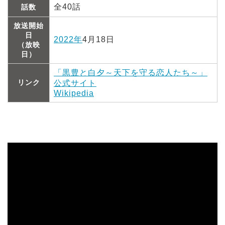
全40話
話数
放送開始
日
2022年
4月18日
（放映
日）
「黒豊と白夕～天下を守る恋人たち～」
リンク
公式サイト
Wikipedia