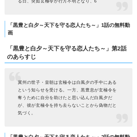
る日、突如玄極令が行方不明となり、6
「黒豊と白夕～天下を守る恋人たち～」1話の無料動
画
「黒豊と白夕～天下を守る恋人たち～」第2話
のあらすじ
冀州の世子・皇朝は玄極令は白風夕の手中にある
という知らせを受ける。一方、黒豊息が玄極令を
奪うために自分を助けたと思い込んだ白風夕だ
が、彼が玄極令を持ち去らないことから偽物だと
気づく。