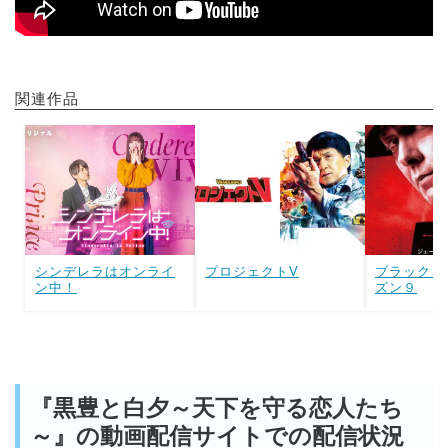
関連作品
シンデレラはオンライ
プロジェクトV
ブラックリ
ン中！
ズン９
『黒豊と白夕～天下を守る恋人たち
～』の動画配信サイトでの配信状況