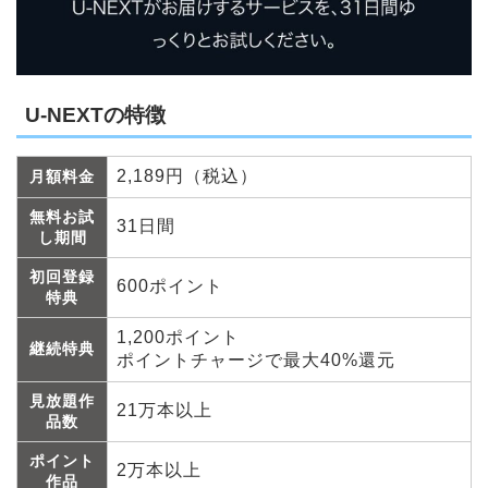
U-NEXTの特徴
2,189円（税込）
月額料金
無料お試
31日間
し期間
初回登録
600ポイント
特典
1,200ポイント
継続特典
ポイントチャージで最大40%還元
見放題作
21万本以上
品数
ポイント
2万本以上
作品