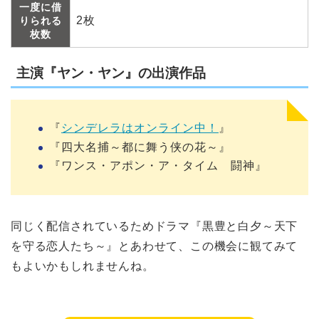
一度に借
2枚
りられる
枚数
主演『ヤン・ヤン』の出演作品
『
シンデレラはオンライン中！
』
『四大名捕～都に舞う侠の花～』
『ワンス・アポン・ア・タイム 闘神』
同じく配信されているためドラマ『黒豊と白夕～天下
を守る恋人たち～』とあわせて、この機会に観てみて
もよいかもしれませんね。