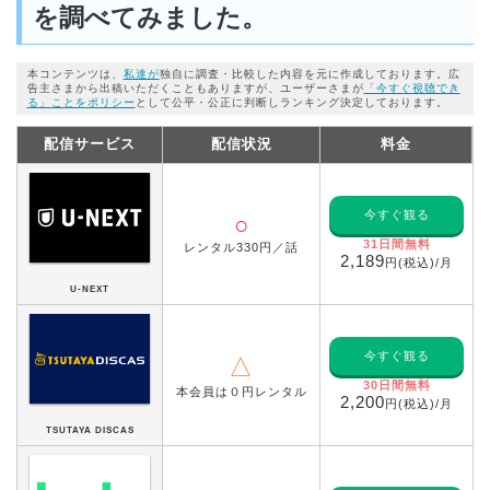
を調べてみました。
本コンテンツは、
私達が
独自に調査・比較した内容を元に作成しております。広
告主さまから出稿いただくこともありますが、ユーザーさまが
「今すぐ視聴でき
る」ことをポリシー
として公平・公正に判断しランキング決定しております。
配信サービス
配信状況
料金
今すぐ観る
○
31日間無料
レンタル330円／話
2,189
円(税込)/月
U-NEXT
今すぐ観る
△
30日間無料
本会員は０円レンタル
2,200
円(税込)/月
TSUTAYA DISCAS