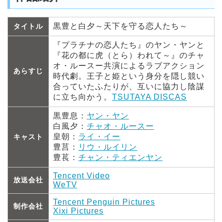
黒豊と白夕～天下を守る恋人たち～
タイトル
『プラチナの恋人たち』のヤン・ヤンと
『花の都に虎（とら）われて～』のチャ
オ・ルースー共演によるラブアクション
あらすじ
時代劇。王子と姫という身分を隠し競い
合っていたふたりが、互いに協力し陰謀
に立ち向かう。
TSUTAYA DISCAS
黒豊息：
ヤン・ヤン
白風夕：
チャオ・ルースー
皇朝：
ライ・イー
キャスト
豊莒：
リウ・ルイリン
豊萇：
チャン・ティエンヤン
Tencent Video
放送会社
WeTV
Tencent Penguin Pictures
制作会社
Xixi Pictures