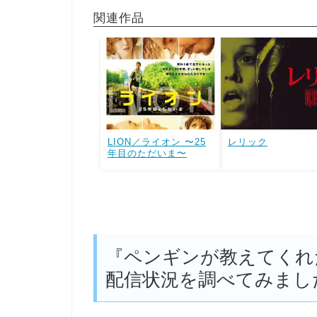
関連作品
LION／ライオン 〜25
レリック
年目のただいま〜
『ペンギンが教えてくれ
配信状況を調べてみまし