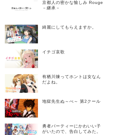
京都人の密かな愉しみ Rouge
－継承－
綺麗にしてもらえますか。
イチゴ哀歌
有栖川煉ってホントは女なん
だよね。
地獄先生ぬ～べ～ 第2クール
勇者パーティーにかわいい子
がいたので、告白してみた。