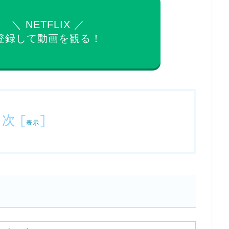
＼ NETFLIX ／
登録して動画を観る！
目次
[
]
表示