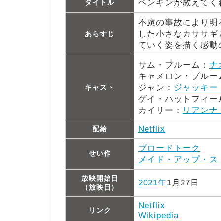
ペンギンが教えてく
タイトル
不慮の事故により明
した小さなカササギ
あらすじ
ていく姿を描く感動
サム・ブルーム：
ナ
キャメロン・ブルー
ジャン：
ジャッキー
キャスト
ゲイ・ハットフィー
カイリー：
リアンナ
Netflix
配給
ブロードトーク
せい作
メイド・アップ・ス
放映開始日
2021年
1月27日
（放映日）
Netflix
リンク
Wikipedia