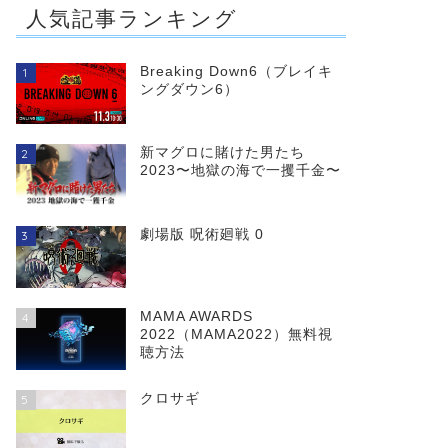
人気記事ランキング
Breaking Down6（ブレイキ
1
ングダウン6）
新マグロに賭けた男たち
2
2023〜地獄の海で一攫千金〜
NITRAM
華麗なるギャツビー
ダイバージェントNEO
劇場版 呪術廻戦 0
3
MAMA AWARDS
4
2022（MAMA2022）無料視
聴方法
クロサギ
5