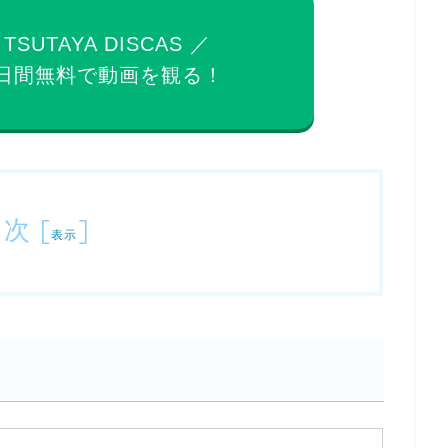
 TSUTAYA DISCAS ／
日間無料で
動画を観る！
目次
[
]
表示