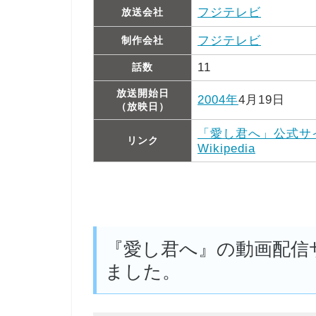
フジテレビ
放送会社
フジテレビ
制作会社
11
話数
放送開始日
2004年
4月19日
（放映日）
「愛し君へ」公式サ
リンク
Wikipedia
『愛し君へ』の動画配信
ました。