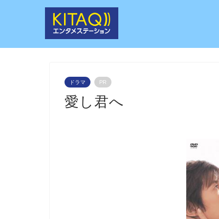
ドラマ
PR
愛し君へ