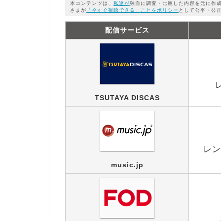
本コンテンツは、
私達が
独自に調査・比較した内容を元に作
さまが
「今すぐ視聴できる」ことをポリシー
として公平・公
配信サービス
TSUTAYA DISCAS
レン
music.jp