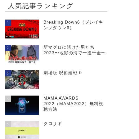
人気記事ランキング
Breaking Down6（ブレイキ
1
ングダウン6）
新マグロに賭けた男たち
2
2023〜地獄の海で一攫千金〜
劇場版 呪術廻戦 0
3
MAMA AWARDS
4
2022（MAMA2022）無料視
聴方法
クロサギ
5