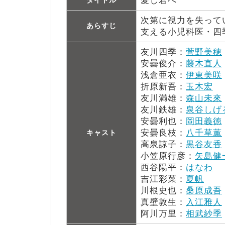
愛し君へ
次第に視力を失って
あらすじ
支える小児科医・四
友川四季：
菅野美穂
安曇俊介：
藤木直人
浅倉亜衣：
伊東美咲
折原新吾：
玉木宏
友川満雄：
森山未來
友川鉄雄：
泉谷しげ
安曇利也：
岡田義徳
安曇良枝：
八千草薫
キャスト
高泉諒子：
黒谷友香
小笠原行彦：
矢島健
西谷陽平：
はなわ
吉江彩菜：
夏帆
川根史也：
桑原成吾
真壁敦生：
入江雅人
阿川万里：
相武紗季