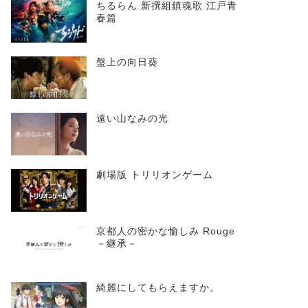
ちるらん 新撰組鎮魂歌 江戸青
春篇
盤上の向日葵
遠い山なみの光
劇場版 トリリオンゲーム
京都人の密かな愉しみ Rouge
－継承－
綺麗にしてもらえますか。