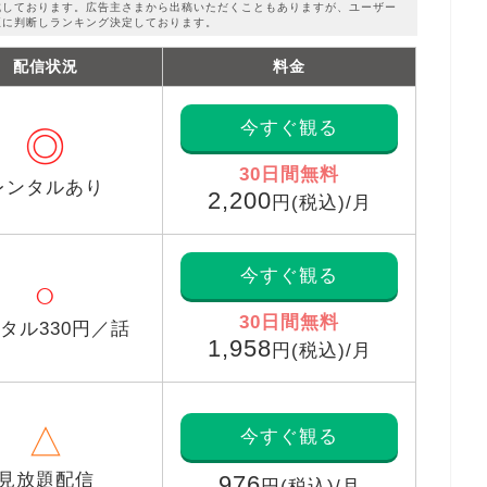
成しております。広告主さまから出稿いただくこともありますが、ユーザー
正に判断しランキング決定しております。
配信状況
料金
今すぐ観る
◎
30日間無料
レンタルあり
2,200
円(税込)/月
今すぐ観る
○
30日間無料
タル330円／話
1,958
円(税込)/月
△
今すぐ観る
見放題配信
976
円(税込)/月