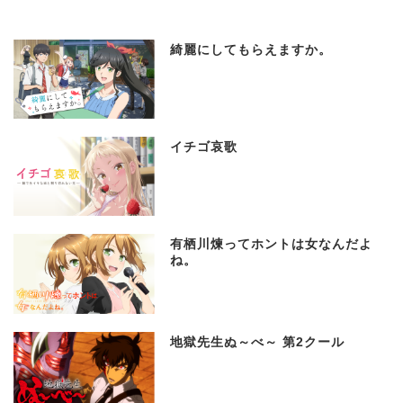
綺麗にしてもらえますか。
イチゴ哀歌
有栖川煉ってホントは女なんだよ
ね。
地獄先生ぬ～べ～ 第2クール