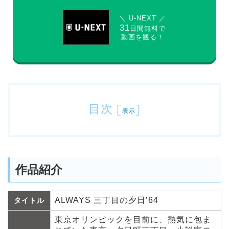
＼ U-NEXT ／
31
日間無料で
動画を観る！
目次
[
]
表示
作品紹介
ALWAYS 三丁目の夕日’64
タイトル
東京オリンピックを目前に、熱気に包ま