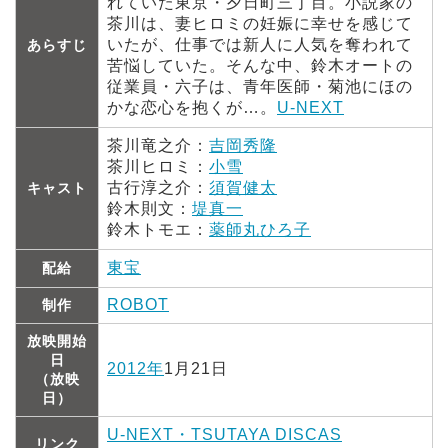
れていた東京・夕日町三丁目。小説家の
茶川は、妻ヒロミの妊娠に幸せを感じて
いたが、仕事では新人に人気を奪われて
あらすじ
苦悩していた。そんな中、鈴木オートの
従業員・六子は、青年医師・菊池にほの
かな恋心を抱くが…。
U-NEXT
茶川竜之介：
吉岡秀隆
茶川ヒロミ：
小雪
古行淳之介：
須賀健太
キャスト
鈴木則文：
堤真一
鈴木トモエ：
薬師丸ひろ子
東宝
配給
ROBOT
制作
放映開始
日
2012年
1月21日
（放映
日）
U-NEXT・TSUTAYA DISCAS
リンク