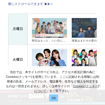
横にスクロールできます
月曜日
明日はもっと、いい日になる
僕達はまだその星の校則を知ら
火曜日
初恋DOGs
スティンガース 警視
当社では、本サイトのサービス向上、アクセス状況計測の為に
Cookies(クッキー)を使用しています。ここに記録される情報には利
用者の氏名、メールアドレス、電話番号、住所など個人を特定する
ものは一切含まれません。詳しくは本サイトの「
Cookies(クッキー)
水曜日
について
」をご覧下さい。
×
OK
ちはやふる−めぐり−
大追跡〜警視庁SSBC強行犯係〜