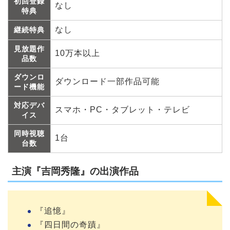
初回登録
なし
特典
なし
継続特典
見放題作
10万本以上
品数
ダウンロ
ダウンロード一部作品可能
ード機能
対応デバ
スマホ・PC・タブレット・テレビ
イス
同時視聴
1台
台数
主演『吉岡秀隆』の出演作品
『追憶』
『四日間の奇蹟』