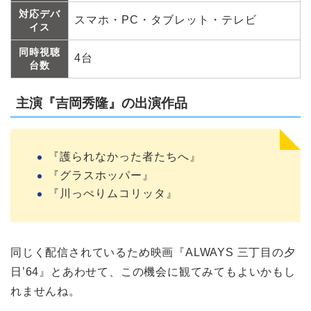
対応デバ
スマホ・PC・タブレット・テレビ
イス
同時視聴
4台
台数
主演『吉岡秀隆』の出演作品
『護られなかった者たちへ』
『グラスホッパー』
『川っぺりムコリッタ』
同じく配信されているため映画『ALWAYS 三丁目の夕
日’64』とあわせて、この機会に観てみてもよいかもし
れませんね。