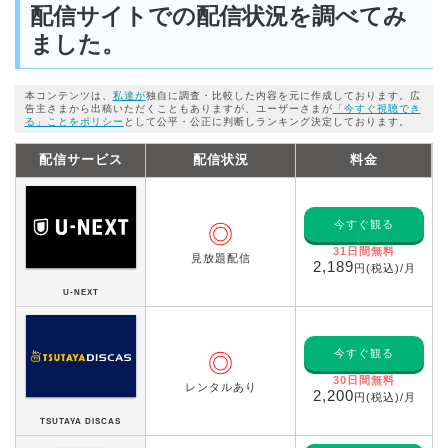
配信サイトでの配信状況を調べてみ
ました。
本コンテンツは、
私達が
独自に調査・比較した内容を元に作成しております。広
告主さまから出稿いただくこともありますが、ユーザーさまが
「今すぐ視聴でき
る」ことをポリシー
として公平・公正に判断しランキング決定しております。
配信サービス
配信状況
料金
今すぐ観る
◎
31日間無料
見放題配信
2,189
円(税込)/月
U-NEXT
今すぐ観る
◎
30日間無料
レンタルあり
2,200
円(税込)/月
TSUTAYA DISCAS