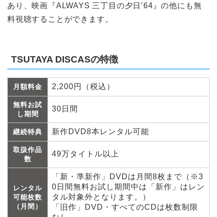
あり、映画『ALWAYS 三丁目の夕日’64』の他にも無
料視聴することができます。
TSUTAYA DISCASの特徴
2,200円（税込）
月額料金
無料お試
30日間
し期間
新作DVD8本レンタル可能
継続特典
取扱作品
49万タイトル以上
数
「新・準新作」DVDは月間8枚まで（※3
0日間無料お試し期間中は「新作」はレン
レンタル
タル対象外となります。）
可能枚数
（月間）
「旧作」DVD・すべてのCDは枚数制限