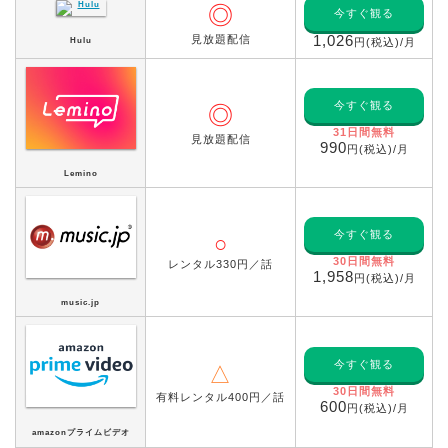
◎
今すぐ観る
見放題配信
1,026
Hulu
円(税込)/月
今すぐ観る
◎
31日間無料
見放題配信
990
円(税込)/月
Lemino
今すぐ観る
○
30日間無料
レンタル330円／話
1,958
円(税込)/月
music.jp
今すぐ観る
△
30日間無料
有料レンタル400円／話
600
円(税込)/月
amazonプライムビデオ