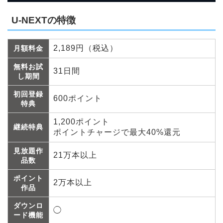
U-NEXTの特徴
2,189円（税込）
月額料金
無料お試
31日間
し期間
初回登録
600ポイント
特典
1,200ポイント
継続特典
ポイントチャージで最大40%還元
見放題作
21万本以上
品数
ポイント
2万本以上
作品
ダウンロ
◯
ード機能