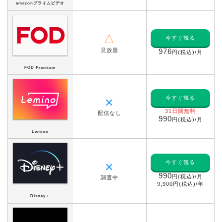
amazonプライムビデオ
△
今すぐ観る
見放題
976
円(税込)/月
FOD Premium
今すぐ観る
✕
31日間無料
配信なし
990
円(税込)/月
Lemino
今すぐ観る
✕
990
円(税込)/月
調査中
9,900円(税込)/年
Disney＋