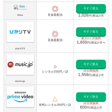
◎
今すぐ観る
見放題配信
1,026
Hulu
円(税込)/月
今すぐ観る
◎
最大2ヶ月無料
見放題配信
1,650
円(税込)/月〜
ひかりTV
今すぐ観る
○
30日間無料
レンタル330円／話
1,958
円(税込)/月
music.jp
今すぐ観る
△
30日間無料
有料レンタル300円／話
600
円(税込)/月