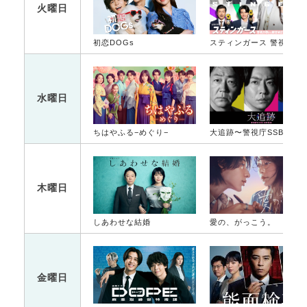
火曜日
初恋DOGs
スティンガース 警視
水曜日
ちはやふる−めぐり−
大追跡〜警視庁SSBC強行犯係〜
木曜日
しあわせな結婚
愛の、がっこう。
金曜日