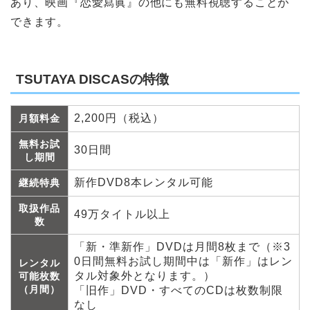
あり、映画『恋愛寫眞』の他にも無料視聴することが
できます。
TSUTAYA DISCASの特徴
2,200円（税込）
月額料金
無料お試
30日間
し期間
新作DVD8本レンタル可能
継続特典
取扱作品
49万タイトル以上
数
「新・準新作」DVDは月間8枚まで（※3
0日間無料お試し期間中は「新作」はレン
レンタル
タル対象外となります。）
可能枚数
（月間）
「旧作」DVD・すべてのCDは枚数制限
なし