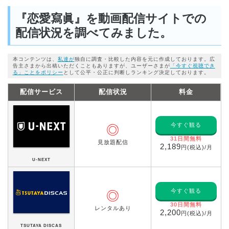
『恋愛寫眞』を動画配信サイトでの
配信状況を調べてみました。
本コンテンツは、
私達が
独自に調査・比較した内容を元に作成しております。広
告主さまから出稿いただくこともありますが、ユーザーさまが
「今すぐ視聴でき
る」ことをポリシー
として公平・公正に判断しランキング決定しております。
配信サービス
配信状況
料金
今すぐ観る
◎
31日間無料
見放題配信
2,189
円(税込)/月
U-NEXT
今すぐ観る
◎
30日間無料
レンタルあり
2,200
円(税込)/月
TSUTAYA DISCAS