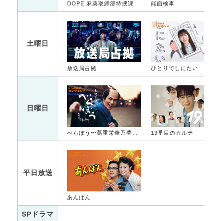
DOPE 麻薬取締部特捜課
能面検事
土曜日
放送局占拠
ひとりでしにたい
日曜日
べらぼう〜蔦重栄華乃夢噺〜
19番目のカルテ
平日放送
あんぱん
SPドラマ