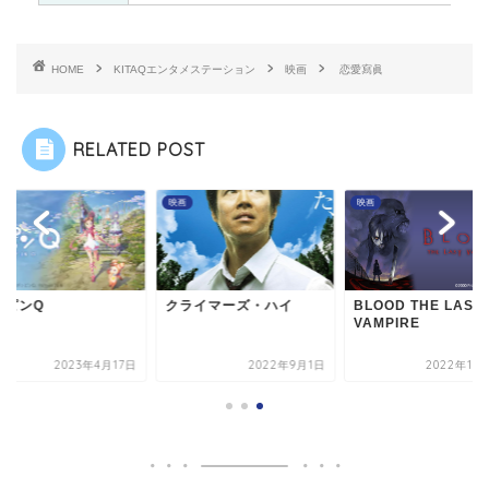
HOME
KITAQエンタメステーション
映画
恋愛寫眞
RELATED POST
映画
映画
ッピンQ
クライマーズ・ハイ
BLOOD THE LAST
VAMPIRE
2023年4月17日
2022年9月1日
2022年11