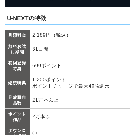
U-NEXTの特徴
2,189円（税込）
月額料金
無料お試
31日間
し期間
初回登録
600ポイント
特典
1,200ポイント
継続特典
ポイントチャージで最大40%還元
見放題作
21万本以上
品数
ポイント
2万本以上
作品
ダウンロ
◯