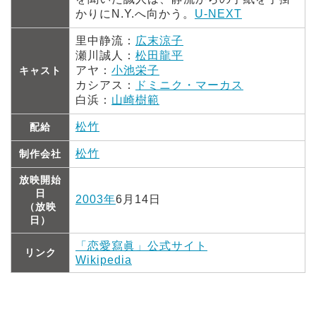
かりにN.Y.へ向かう。
U-NEXT
里中静流：
広末涼子
瀬川誠人：
松田龍平
アヤ：
小池栄子
キャスト
カシアス：
ドミニク・マーカス
白浜：
山崎樹範
松竹
配給
松竹
制作会社
放映開始
日
2003年
6月14日
（放映
日）
「恋愛寫眞」公式サイト
リンク
Wikipedia