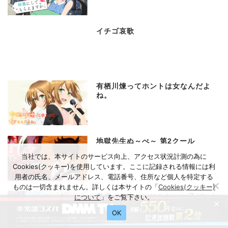
イチゴ哀歌
有栖川煉ってホントは女なんだよ
ね。
地獄先生ぬ～べ～ 第2クール
当社では、本サイトのサービス向上、アクセス状況計測の為に
Cookies(クッキー)を使用しています。ここに記録される情報には利
用者の氏名、メールアドレス、電話番号、住所など個人を特定する
ものは一切含まれません。詳しくは本サイトの「
Cookies(クッキー)
勇者パーティーにかわいい子がいた
について
」をご覧下さい。
×
ので、告白してみた。
OK