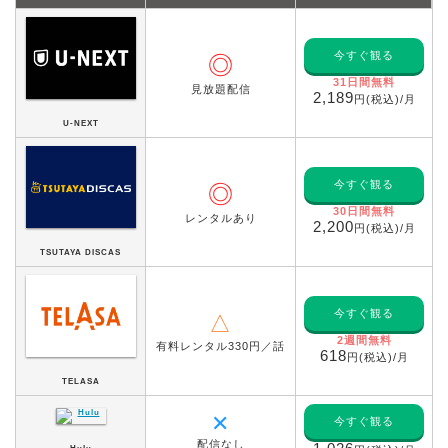
今すぐ観る
◎
31日間無料
見放題配信
2,189
円(税込)/月
U-NEXT
今すぐ観る
◎
30日間無料
レンタルあり
2,200
円(税込)/月
TSUTAYA DISCAS
今すぐ観る
△
2週間無料
有料レンタル330円／話
618
円(税込)/月
TELASA
✕
今すぐ観る
配信なし