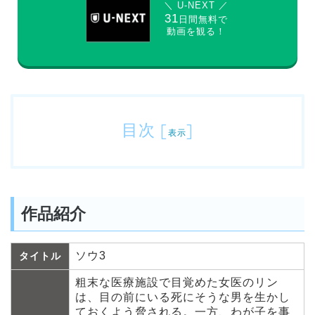
＼ U-NEXT ／
31
日間無料で
動画を観る！
目次
[
]
表示
作品紹介
ソウ3
タイトル
粗末な医療施設で目覚めた女医のリン
は、目の前にいる死にそうな男を生かし
ておくよう脅される。一方、わが子を事