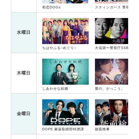
初恋DOGs
スティンガース 警視
水曜日
ちはやふる−めぐり−
大追跡〜警視庁SSBC強行犯係〜
木曜日
しあわせな結婚
愛の、がっこう。
金曜日
DOPE 麻薬取締部特捜課
能面検事