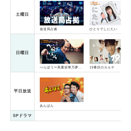
土曜日
放送局占拠
ひとりでしにたい
日曜日
べらぼう〜蔦重栄華乃夢噺〜
19番目のカルテ
平日放送
あんぱん
SPドラマ