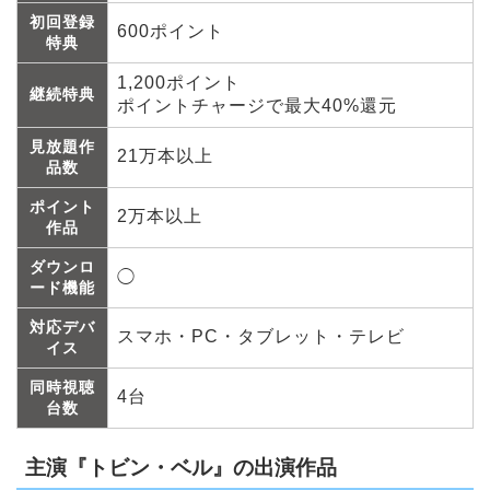
初回登録
600ポイント
特典
1,200ポイント
継続特典
ポイントチャージで最大40%還元
見放題作
21万本以上
品数
ポイント
2万本以上
作品
ダウンロ
◯
ード機能
対応デバ
スマホ・PC・タブレット・テレビ
イス
同時視聴
4台
台数
主演『トビン・ベル』の出演作品