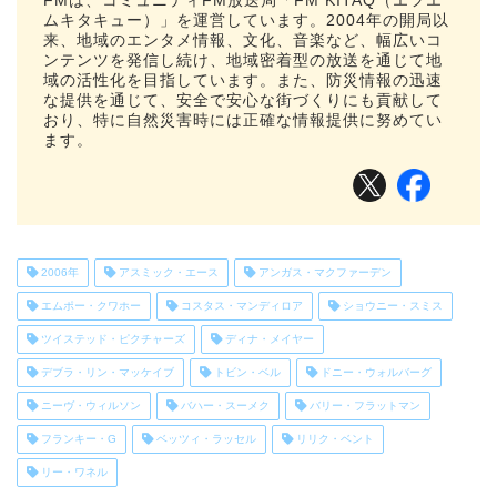
FMは、コミュニティFM放送局「FM KITAQ（エフエ
ムキタキュー）」を運営しています。2004年の開局以
来、地域のエンタメ情報、文化、音楽など、幅広いコ
ンテンツを発信し続け、地域密着型の放送を通じて地
域の活性化を目指しています。また、防災情報の迅速
な提供を通じて、安全で安心な街づくりにも貢献して
おり、特に自然災害時には正確な情報提供に努めてい
ます。
2006年
アスミック・エース
アンガス・マクファーデン
エムポー・クワホー
コスタス・マンディロア
ショウニー・スミス
ツイステッド・ピクチャーズ
ディナ・メイヤー
デブラ・リン・マッケイブ
トビン・ベル
ドニー・ウォルバーグ
ニーヴ・ウィルソン
バハー・スーメク
バリー・フラットマン
フランキー・G
ベッツィ・ラッセル
リリク・ベント
リー・ワネル