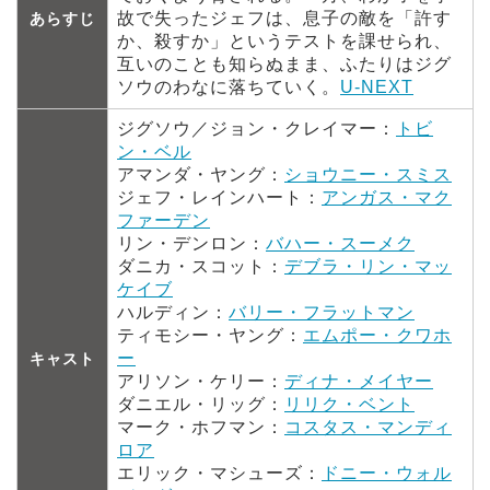
故で失ったジェフは、息子の敵を「許す
あらすじ
か、殺すか」というテストを課せられ、
互いのことも知らぬまま、ふたりはジグ
ソウのわなに落ちていく。
U-NEXT
ジグソウ／ジョン・クレイマー：
トビ
ン・ベル
アマンダ・ヤング：
ショウニー・スミス
ジェフ・レインハート：
アンガス・マク
ファーデン
リン・デンロン：
バハー・スーメク
ダニカ・スコット：
デブラ・リン・マッ
ケイブ
ハルディン：
バリー・フラットマン
ティモシー・ヤング：
エムポー・クワホ
ー
キャスト
アリソン・ケリー：
ディナ・メイヤー
ダニエル・リッグ：
リリク・ベント
マーク・ホフマン：
コスタス・マンディ
ロア
エリック・マシューズ：
ドニー・ウォル