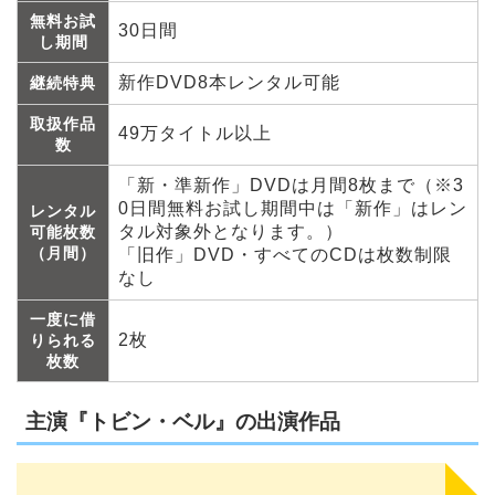
無料お試
30日間
し期間
新作DVD8本レンタル可能
継続特典
取扱作品
49万タイトル以上
数
「新・準新作」DVDは月間8枚まで（※3
0日間無料お試し期間中は「新作」はレン
レンタル
タル対象外となります。）
可能枚数
（月間）
「旧作」DVD・すべてのCDは枚数制限
なし
一度に借
2枚
りられる
枚数
主演『トビン・ベル』の出演作品