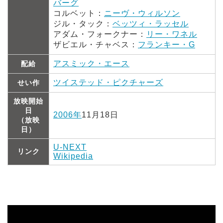
バーグ
コルベット：
ニーヴ・ウィルソン
ジル・タック：
ベッツィ・ラッセル
アダム・フォークナー：
リー・ワネル
ザビエル・チャベス：
フランキー・G
アスミック・エース
配給
ツイステッド・ピクチャーズ
せい作
放映開始
日
2006年
11月18日
（放映
日）
U-NEXT
リンク
Wikipedia