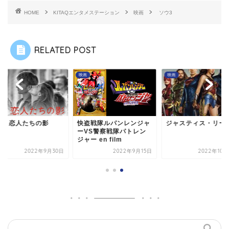
HOME
KITAQエンタメステーション
映画
ソウ3
RELATED POST
映画
映画
リ、恋人たちの影
快盗戦隊ルパンレンジャ
ジャスティス・リー
ーVS警察戦隊パトレン
ジャー en film
2022年9月30日
2022年9月15日
2022年10