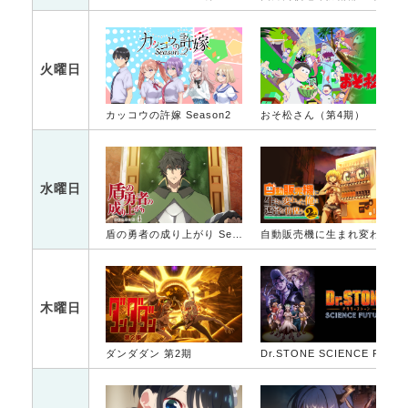
火曜日
カッコウの許嫁 Season2
おそ松さん（第4期）
水曜日
盾の勇者の成り上がり Season 4
自動販売機に生まれ変わった俺は迷宮を彷徨う 2nd season
木曜日
ダンダダン 第2期
Dr.STONE SCIENCE FUTURE 第2クール