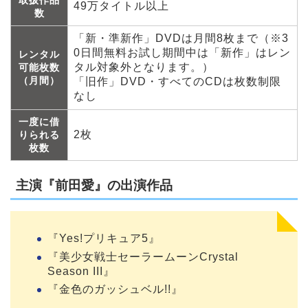
49万タイトル以上
数
「新・準新作」DVDは月間8枚まで（※3
0日間無料お試し期間中は「新作」はレン
レンタル
タル対象外となります。）
可能枚数
（月間）
「旧作」DVD・すべてのCDは枚数制限
なし
一度に借
2枚
りられる
枚数
主演『前田愛』の出演作品
『Yes!プリキュア5』
『美少女戦士セーラームーンCrystal
Season III』
『金色のガッシュベル!!』