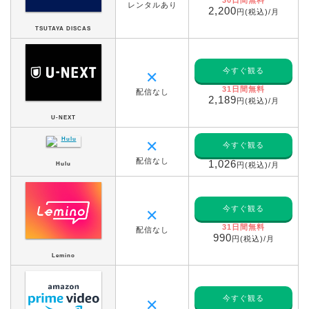
レンタルあり
2,200
円(税込)/月
TSUTAYA DISCAS
今すぐ観る
✕
31日間無料
配信なし
2,189
円(税込)/月
U-NEXT
✕
今すぐ観る
配信なし
1,026
Hulu
円(税込)/月
今すぐ観る
✕
31日間無料
配信なし
990
円(税込)/月
Lemino
今すぐ観る
✕