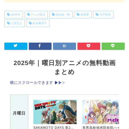
2005年
テレビ朝日
保志総一朗
前田愛
宍戸留美
江原正士
鈴木麻里子
2025年｜曜日別アニメの無料動画
まとめ
横にスクロールできます
月曜日
SAKAMOTO DAYS 第2クール
美男高校地球防衛部ハイカラ！