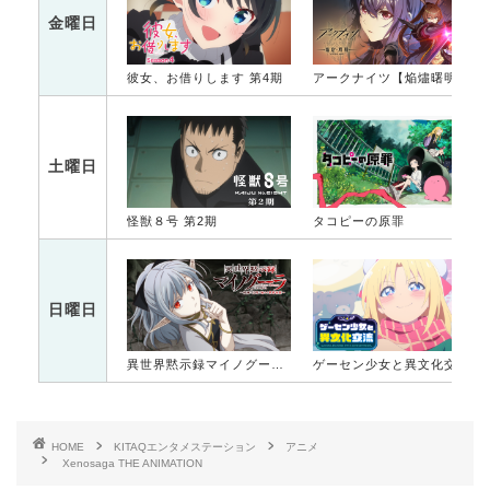
金曜日
彼女、お借りします 第4期
アークナイツ【焔燼曙明/RISE FROM EMBER】
土曜日
怪獣８号 第2期
タコピーの原罪
日曜日
異世界黙示録マイノグーラ～破滅の文明で始める世界征服～
ゲーセン少女と異文化交流
HOME
KITAQエンタメステーション
アニメ
Xenosaga THE ANIMATION