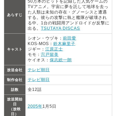
50万本のヒットを記録した人気ゲームの
TVアニメ。宇宙に夢を託して地球を去っ
た人類は未知の存在・グノーシスと遭遇
あらすじ
する。彼らの攻撃に執と艦隊が破壊され
る中、1台の戦闘用アンドロイドが反撃に
出る。
TSUTAYA DISCAS
シオン・ウヅキ：
前田愛
KOS-MOS：
鈴木麻里子
ジギー：
江原正士
キャスト
モモ：
宍戸留美
ケイオス：
保志総一朗
テレビ朝日
放送会社
テレビ朝日
制作会社
全12話
話数
放送開始
日
2005年
1月5日
（放映
日）