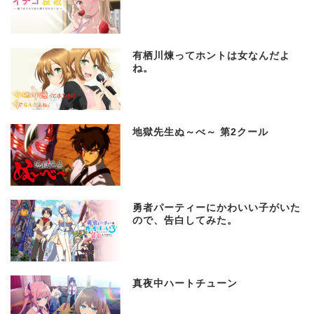
有栖川煉ってホントは女なんだよ
ね。
地獄先生ぬ～べ～ 第2クール
勇者パーティーにかわいい子がいた
ので、告白してみた。
真夜中ハートチューン