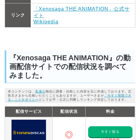
「Xenosaga THE ANIMATION」公式サ
リンク
イト
Wikipedia
『Xenosaga THE ANIMATION』の動
画配信サイトでの配信状況を調べて
みました。
本コンテンツは、
私達が
独自に調査・比較した内容を元に作成しております。広
告主さまから出稿いただくこともありますが、ユーザーさまが
「今すぐ視聴でき
る」ことをポリシー
として公平・公正に判断しランキング決定しております。
配信サービス
配信状況
料金
今すぐ観る
◎
30日間無料