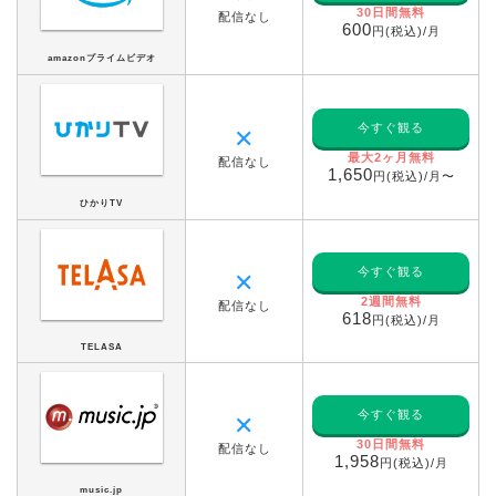
30日間無料
配信なし
600
円(税込)/月
amazonプライムビデオ
今すぐ観る
✕
最大2ヶ月無料
配信なし
1,650
円(税込)/月〜
ひかりTV
今すぐ観る
✕
2週間無料
配信なし
618
円(税込)/月
TELASA
今すぐ観る
✕
30日間無料
配信なし
1,958
円(税込)/月
music.jp