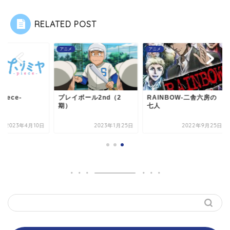
RELATED POST
メ
アニメ
アニメ
レイボール2nd（2
RAINBOW-二舎六房の
ホリミヤ -piece-
）
七人
2023年1月25日
2022年9月25日
2023年4