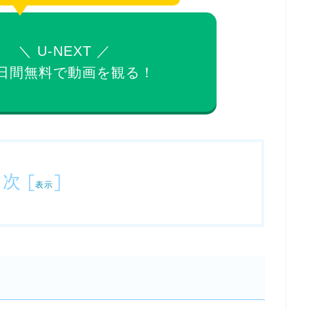
＼ U-NEXT ／
日間無料で
動画を観る！
目次
[
]
表示