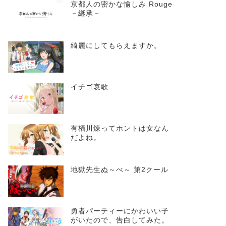
京都人の密かな愉しみ Rouge
－継承－
綺麗にしてもらえますか。
イチゴ哀歌
有栖川煉ってホントは女なん
だよね。
地獄先生ぬ～べ～ 第2クール
勇者パーティーにかわいい子
がいたので、告白してみた。