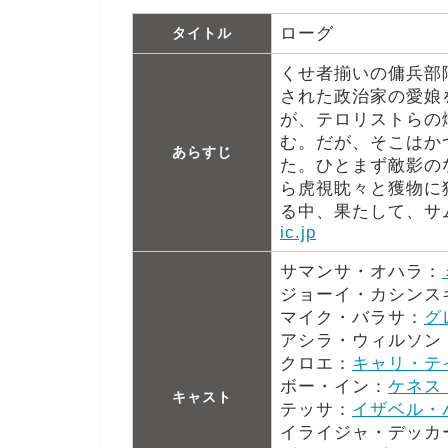
ローグ
タイトル
くせ者揃いの傭兵部
された政治家の愛娘
が、テロリストらの
む。だが、そこはか
あらすじ
た。ひとまず敵影の
ら虎視眈々と獲物に
る中、果たして、サ
ic.jp
サマンサ・オハラ：
ジョーイ・カシンス
マイク・バラサ：
グ
アシラ・ウィルソン
クロエ：
キャリ・テ
ボー・イン：
ケネス
キャスト
テッサ：
イザベル・
イライジャ・デッカ