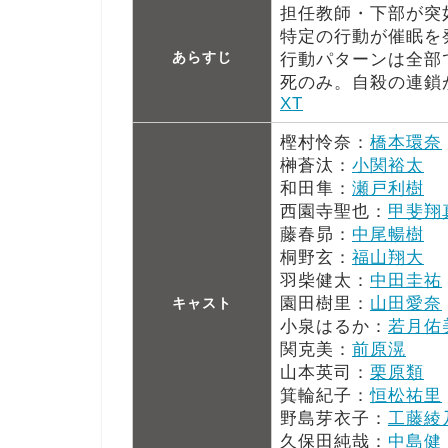
担任教師・下部が突
特定の行動が催眠を
あらすじ
行動パターンは全部
死のみ。自殺の連鎖
XT
樫村怜奈：
橋本環奈
榊蒼汰：
小関裕太
和田隼：
瀬戸利樹
西園寺聖也：
甲斐翔
藤春昴：
中尾暢樹
桐野玄：
福山翔大
羽柴健太：
中田圭祐
園田樹里：
山田愛奈
キャスト
小泉はるか：
若月佑
関克美：
前原滉
山本英司：
栗原類
箕輪紀子：
恒松祐里
野島芽衣子：
工藤綾
久保田純哉：
中島健