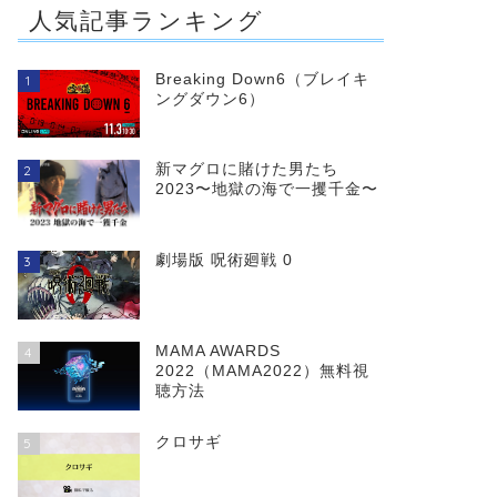
人気記事ランキング
Breaking Down6（ブレイキ
1
ングダウン6）
新マグロに賭けた男たち
2
2023〜地獄の海で一攫千金〜
劇場版 呪術廻戦 0
3
MAMA AWARDS
4
2022（MAMA2022）無料視
聴方法
クロサギ
5