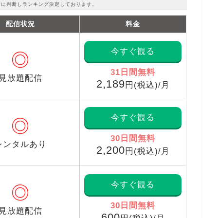
正に判断しランキング決定しております。
配信状況
料金
今すぐ観る
◎
31日間無料
見放題配信
2,189
円(税込)/月
今すぐ観る
◎
30日間無料
レンタルあり
2,200
円(税込)/月
今すぐ観る
◎
30日間無料
見放題配信
600