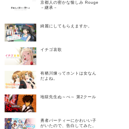
京都人の密かな愉しみ Rouge
－継承－
綺麗にしてもらえますか。
イチゴ哀歌
有栖川煉ってホントは女なん
だよね。
地獄先生ぬ～べ～ 第2クール
勇者パーティーにかわいい子
がいたので、告白してみた。