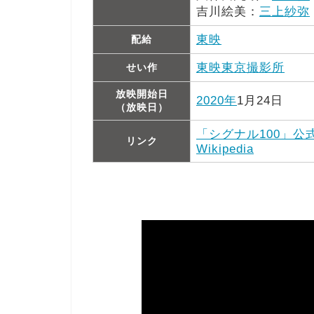
吉川絵美：
三上紗弥
東映
配給
東映東京撮影所
せい作
放映開始日
2020年
1月24日
（放映日）
「シグナル100」公
リンク
Wikipedia