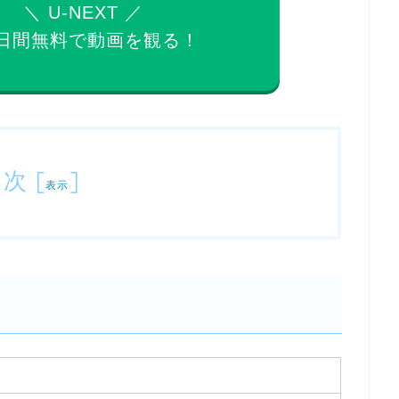
＼ U-NEXT ／
日間無料で
動画を観る！
目次
[
]
表示