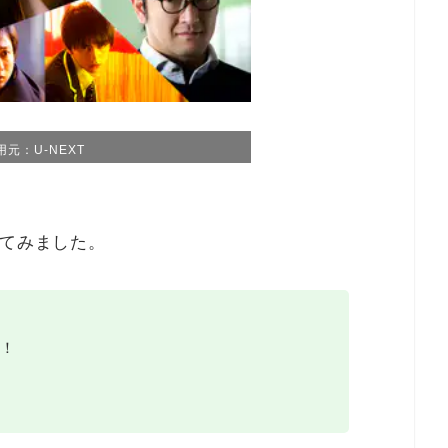
用元：U-NEXT
べてみました。
！