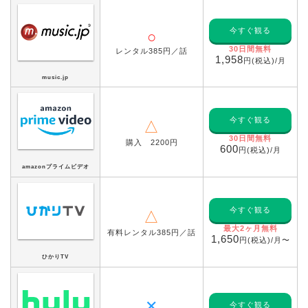
今すぐ観る
○
30日間無料
レンタル385円／話
1,958
円(税込)/月
music.jp
今すぐ観る
△
30日間無料
購入 2200円
600
円(税込)/月
amazonプライムビデオ
今すぐ観る
△
最大2ヶ月無料
有料レンタル385円／話
1,650
円(税込)/月〜
ひかりTV
✕
今すぐ観る