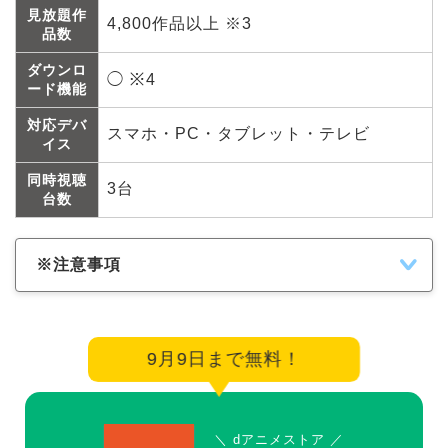
見放題作
4,800作品以上 ※3
品数
ダウンロ
◯ ※4
ード機能
対応デバ
スマホ・PC・タブレット・テレビ
イス
同時視聴
3台
台数
※注意事項
9月9日まで無料！
＼ dアニメストア ／