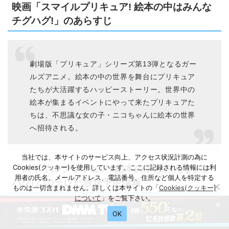
映画「スマイルプリキュア! 絵本の中はみんな
チグハグ!」のあらすじ
劇場版「プリキュア」シリーズ第13弾となるガー
ルズアニメ。絵本の中の世界を舞台にプリキュア
たちが大活躍するハッピーストーリー。世界中の
絵本が集まるイベントにやって来たプリキュアた
ちは、不思議な女の子・ニコちゃんに絵本の世界
へ招待される。
当社では、本サイトのサービス向上、アクセス状況計測の為に
Cookies(クッキー)を使用しています。ここに記録される情報には利
『スマイルプリキュア! 絵本の中はみんなチグ
用者の氏名、メールアドレス、電話番号、住所など個人を特定する
ハグ!』のテレビ放送予定情報
ものは一切含まれません。詳しくは本サイトの「
Cookies(クッキー)
について
」をご覧下さい。
×
『スマイルプリキュア! 絵本の中はみんなチグハグ!』は
OK
東映アニメーション制作の2012年10月27日に放映され