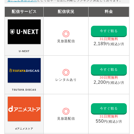
る」ことをポリシー
として公平・公正に判断しランキング決定しております。
配信サービス
配信状況
料金
今すぐ観る
◎
31日間無料
見放題配信
2,189
円(税込)/月
U-NEXT
今すぐ観る
◎
30日間無料
レンタルあり
2,200
円(税込)/月
TSUTAYA DISCAS
今すぐ観る
◎
31日間無料
見放題配信
550
円(税込)/月
dアニメストア