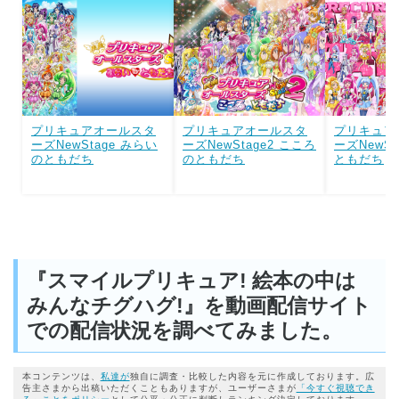
プリキュアオールスタ
プリキュアオールスタ
プリキュア
ーズNewStage みらい
ーズNewStage2 こころ
ーズNewSt
のともだち
のともだち
ともだち
『スマイルプリキュア! 絵本の中は
みんなチグハグ!』を動画配信サイト
での配信状況を調べてみました。
本コンテンツは、
私達が
独自に調査・比較した内容を元に作成しております。広
告主さまから出稿いただくこともありますが、ユーザーさまが
「今すぐ視聴でき