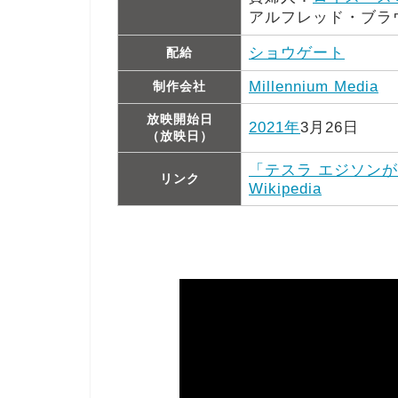
アルフレッド・ブラ
ショウゲート
配給
Millennium Media
制作会社
放映開始日
2021年
3月26日
（放映日）
「テスラ エジソン
リンク
Wikipedia