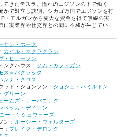
へやってきたテスラ。憧れのエジソンの下で働く
流かで対立し訣別。シカゴ万国でエジソンを打
・P・モルガンから莫大な資金を得て無線の実
第に実業界や社交界との間に不和が生じてい
ーサン・ホーク
：
カイル・マクラクラン
ヴ・ヒューソン
ィングハウス：
ジム・ガフィガン
モス＝バクラック
ハンナ・グロス
ウッド・ジョンソン：
ジョシュ・ハミルトン
・グリーン
ェームズ・アーバニアク
レベッカ・デイアン
ニー・ケシュウォーズ
ソン：
ルーシー・ウォルターズ
ー：
ブレイク・デロング
ミス