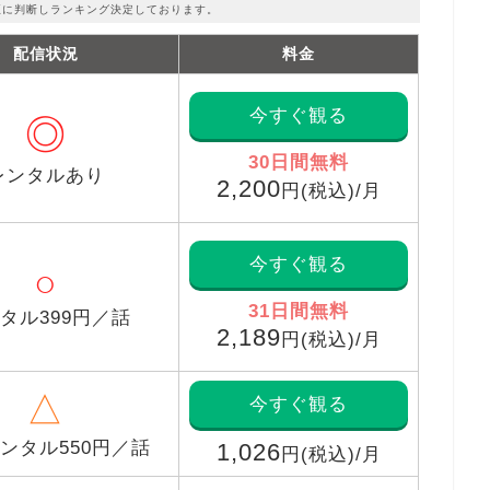
正に判断しランキング決定しております。
配信状況
料金
今すぐ観る
◎
30日間無料
レンタルあり
2,200
円(税込)/月
今すぐ観る
○
31日間無料
タル399円／話
2,189
円(税込)/月
△
今すぐ観る
ンタル550円／話
1,026
円(税込)/月