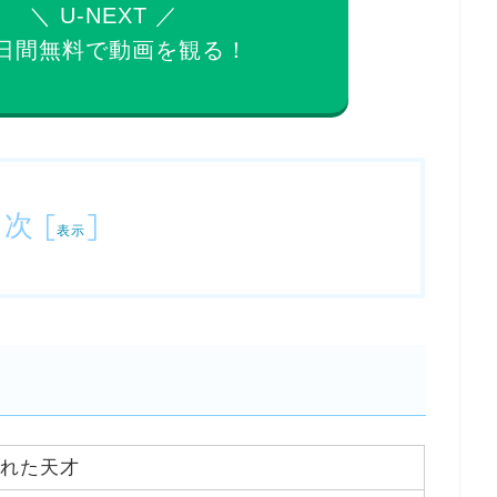
＼ U-NEXT ／
日間無料で
動画を観る！
目次
[
]
表示
恐れた天才