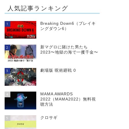
人気記事ランキング
Breaking Down6（ブレイキ
1
ングダウン6）
新マグロに賭けた男たち
2
2023〜地獄の海で一攫千金〜
劇場版 呪術廻戦 0
3
MAMA AWARDS
4
2022（MAMA2022）無料視
聴方法
クロサギ
5