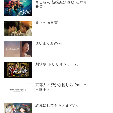
ちるらん 新撰組鎮魂歌 江戸青
春篇
盤上の向日葵
遠い山なみの光
劇場版 トリリオンゲーム
京都人の密かな愉しみ Rouge
－継承－
綺麗にしてもらえますか。