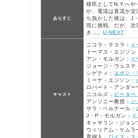
移民としてN.Y.
が、電流は直流か交
ち負かした彼は、J
あらすじ
現に挑戦。だが、次
き…。
U-NEXT
ニコラ・テスラ：
イ
トーマス・エジソン
アン・モルガン：
イ
ジョージ・ウェステ
シゲティ：
エボン・
ミーナ・エジソン：
ロバート・アンダー
ニコルズ：
ピーター
キャスト
アンソニー教授：
ジ
サラ・ベルナール：
J・P・モルガン：
ド
キャサリン・ジョン
ウィリアム・ケムラ
貴婦人：
ロイス・ス