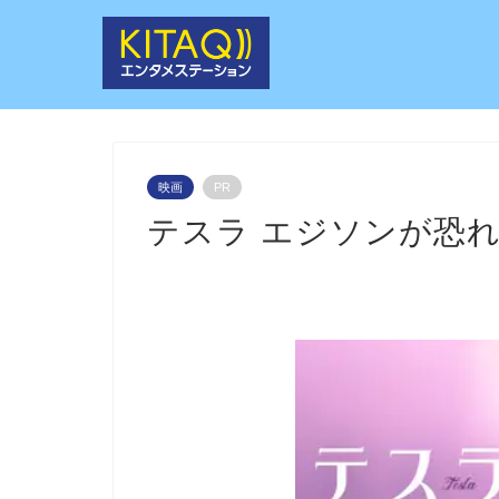
映画
PR
テスラ エジソンが恐