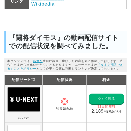
リンク
Wikipedia
『闘将ダイモス』の動画配信サイト
での配信状況を調べてみました。
本コンテンツは、
私達が
独自に調査・比較した内容を元に作成しております。広
告主さまから出稿いただくこともありますが、ユーザーさまが
「今すぐ視聴でき
る」ことをポリシー
として公平・公正に判断しランキング決定しております。
配信サービス
配信状況
料金
今すぐ観る
◎
31日間無料
見放題配信
2,189
円(税込)/月
U-NEXT