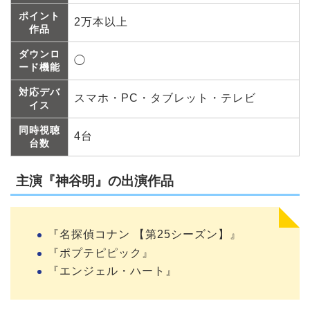
ポイント
2万本以上
作品
ダウンロ
◯
ード機能
対応デバ
スマホ・PC・タブレット・テレビ
イス
同時視聴
4台
台数
主演『神谷明』の出演作品
『名探偵コナン 【第25シーズン】』
『ポプテピピック』
『エンジェル・ハート』