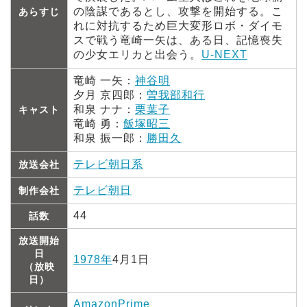
の陰謀であるとし、攻撃を開始する。こ
あらすじ
れに対抗するため巨大変形ロボ・ダイモ
スで戦う竜崎一矢は、ある日、記憶喪失
の少女エリカと出会う。
U-NEXT
竜崎 一矢：
神谷明
夕月 京四郎：
曽我部和行
和泉 ナナ：
栗葉子
キャスト
竜崎 勇：
飯塚昭三
和泉 振一郎：
勝田久
テレビ朝日系
放送会社
テレビ朝日
制作会社
44
話数
放送開始
日
1978年
4月1日
（放映
日）
AmazonPrime