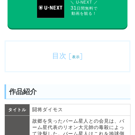
＼ U-NEXT ／
31
日間無料で
動画を観る！
目次
[
]
表示
作品紹介
闘将ダイモス
タイトル
故郷を失ったバーム星人との会見は、バ
ーム星代表のリオン大元帥の毒殺によっ
て決裂した。バーム星人はこれを地球側