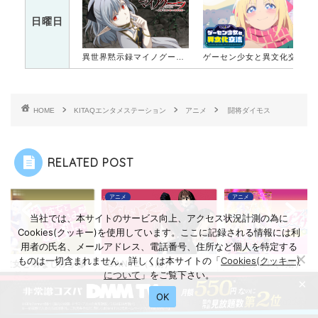
日曜日
異世界黙示録マイノグーラ～破滅の文明で始める世界征服～
ゲーセン少女と異文化交流
HOME
KITAQエンタメステーション
アニメ
闘将ダイモス
RELATED POST
メ
アニメ
アニメ
当社では、本サイトのサービス向上、アクセス状況計測の為に
Cookies(クッキー)を使用しています。ここに記録される情報には利
用者の氏名、メールアドレス、電話番号、住所など個人を特定する
ものは一切含まれません。詳しくは本サイトの「
Cookies(クッキー)
の彼女と幼なじみが修
GANTZ（1期）
アイカツ!（4期）
について
」をご覧下さい。
場すぎる
×
OK
2022年9月14日
2023年4月2日
2022年8月