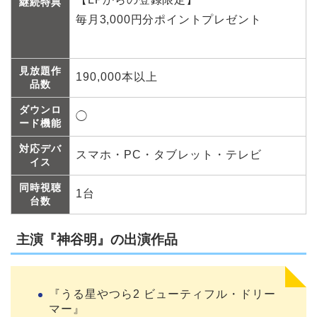
継続特典
毎月3,000円分ポイントプレゼント
見放題作
190,000本以上
品数
ダウンロ
◯
ード機能
対応デバ
スマホ・PC・タブレット・テレビ
イス
同時視聴
1台
台数
主演『神谷明』の出演作品
『うる星やつら2 ビューティフル・ドリー
マー』