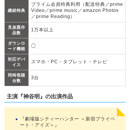
プライム会員特典利用（配送特典／prime
Video／prime music／amazon Photos
継続特典
／prime Reading）
見放題作
1万本以上
品数
ダウンロ
◯
ード機能
対応デバ
スマホ・PC・タブレット・テレビ
イス
同時視聴
3台
台数
主演『神谷明』の出演作品
『劇場版シティーハンター ＜新宿プライベ
ート・アイズ＞』