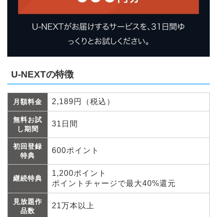
U-NEXTの特徴
2,189円（税込）
月額料金
無料お試
31日間
し期間
初回登録
600ポイント
特典
1,200ポイント
継続特典
ポイントチャージで最大40%還元
見放題作
21万本以上
品数