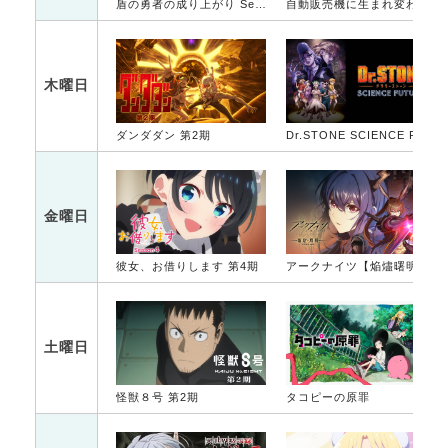
盾の勇者の成り上がり Season 4
自動販売機に生まれ変わった俺は迷宮を彷徨う 2nd season
木曜日
ダンダダン 第2期
Dr.STONE SCIENCE FUTURE 第2クール
金曜日
彼女、お借りします 第4期
アークナイツ【焔燼曙明/RISE FROM EMBER】
土曜日
怪獣８号 第2期
タコピーの原罪