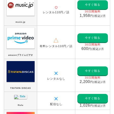
今すぐ観る
○
30日間無料
レンタル110円／話
1,958
円(税込)/月
music.jp
今すぐ観る
△
30日間無料
有料レンタル110円／話
600
円(税込)/月
amazonプライムビデオ
今すぐ観る
✕
30日間無料
レンタルなし
2,200
円(税込)/月
TSUTAYA DISCAS
✕
今すぐ観る
配信なし
1,026
Hulu
円(税込)/月