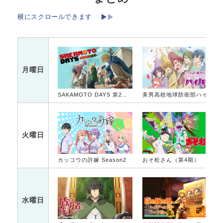
横にスクロールできます
月曜日
SAKAMOTO DAYS 第2クール
美男高校地球防衛部ハイカラ！
火曜日
カッコウの許嫁 Season2
おそ松さん（第4期）
水曜日