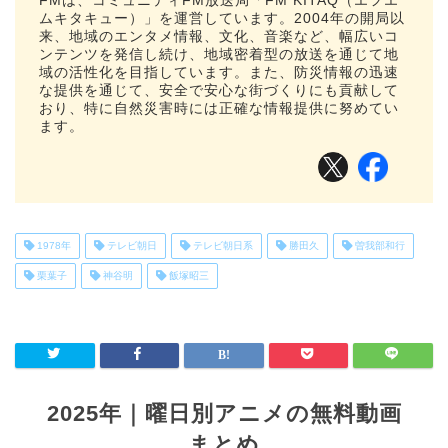
FMは、コミュニティFM放送局「FM KITAQ（エフエ
ムキタキュー）」を運営しています。2004年の開局以
来、地域のエンタメ情報、文化、音楽など、幅広いコ
ンテンツを発信し続け、地域密着型の放送を通じて地
域の活性化を目指しています。また、防災情報の迅速
な提供を通じて、安全で安心な街づくりにも貢献して
おり、特に自然災害時には正確な情報提供に努めてい
ます。
1978年
テレビ朝日
テレビ朝日系
勝田久
曽我部和行
栗葉子
神谷明
飯塚昭三
2025年｜曜日別アニメの無料動画
まとめ