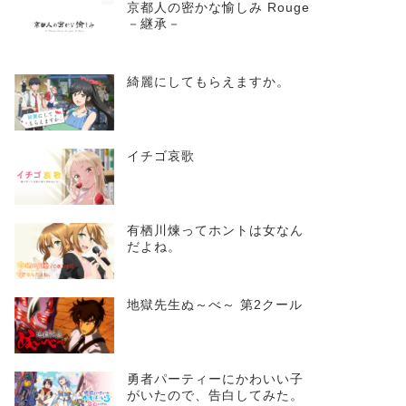
京都人の密かな愉しみ Rouge
－継承－
綺麗にしてもらえますか。
イチゴ哀歌
有栖川煉ってホントは女なん
だよね。
地獄先生ぬ～べ～ 第2クール
勇者パーティーにかわいい子
がいたので、告白してみた。