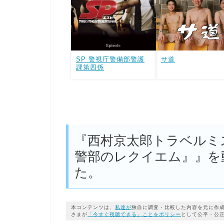
SP 警視庁警備部警護
サ道
課第四係
『西村京太郎トラベルミ
警部のレクイエム』』を
た。
本コンテンツは、
私達が
独自に調査・比較した内容を元に作
さまが
「今すぐ視聴できる」ことをポリシー
として公平・公