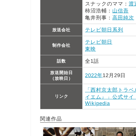
スナックのママ：
渡
柿沼浩輔：
山信吾
亀井刑事：
高田純次
テレビ朝日系列
放送会社
テレビ朝日
制作会社
東映
全1話
話数
放送開始日
2022年
12月29日
（放映日）
「西村京太郎トラベ
リンク
イエム』」公式サイ
Wikipedia
関連作品