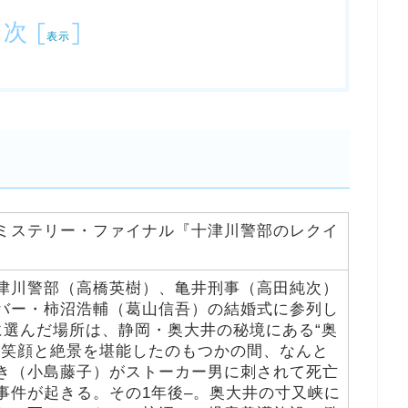
目次
[
]
表示
ミステリー・ファイナル『十津川警部のレクイ
津川警部（高橋英樹）、亀井刑事（高田純次）
バー・柿沼浩輔（葛山信吾）の結婚式に参列し
に選んだ場所は、静岡・奥大井の秘境にある“奥
な笑顔と絶景を堪能したのもつかの間、なんと
き（小島藤子）がストーカー男に刺されて死亡
事件が起きる。その1年後–。奥大井の寸又峡に