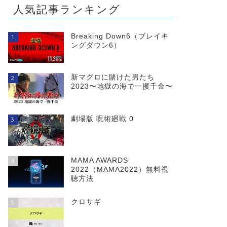
人気記事ランキング
Breaking Down6（ブレイキ
1
ングダウン6）
遺留捜査シーズン7
謎解きはディナーのあ
とでスペシャル
新マグロに賭けた男たち
2
2023〜地獄の海で一攫千金〜
劇場版 呪術廻戦 0
3
MAMA AWARDS
4
2022（MAMA2022）無料視
聴方法
クロサギ
5