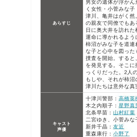
男女の遺体が浮かん
く女性・小菅みな子
津川、亀井はがく然
の親友で同僚でもあ
あらすじ
日に奥大井を訪れた
運命に導かれるよう
柿沼がみな子を道連
な子と心中を図った
捜査を開始。すると
を発見する。そこに
っくりだった。2人
もしや、それが柿沼
津川たちは意外な真
十津川警部：
高橋英
木之内順子：
星野真
北条早苗：
山村紅葉
二宮ゆき、小菅みな
キャスト
新井千晶：
友近
声優
重森康行：
小野了