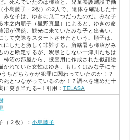
だ。死んでいたのは柿沼と、児童養護施設で働
（小島藤子・2役）の2人で、遺体を確認した十
。みな子は、ゆきに瓜二つだったのだ。みな子
る木之内順子（星野真里）によると、ゆきの命
柿沼が偶然、観光に来ていたみな子と出会い、
にして交際をスタートさせたという。順子は、
れにしたと激しく非難する。所轄署も柿沼がみ
ものと断定するが、釈然としない十津川たちは
、柿沼の部屋から、捜査用に作成された似顔絵
描かれていた女性はゆき、もしくはみな子にそ
のうちどちらかが犯罪に関わっていたのか！？
の死とつながっているのか！？調べを進めた十
実に突き当たる–！引用：
TELASA
樹
里
子（２役）：
小島藤子