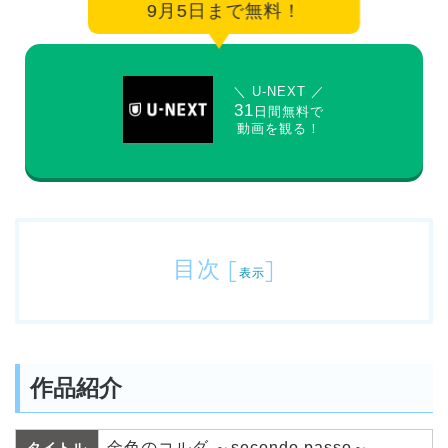
9月5日まで無料！
＼ U-NEXT ／
31
日間無料で
動画を観る！
目次
[
]
表示
作品紹介
金色のコルダ ～secondo passo～