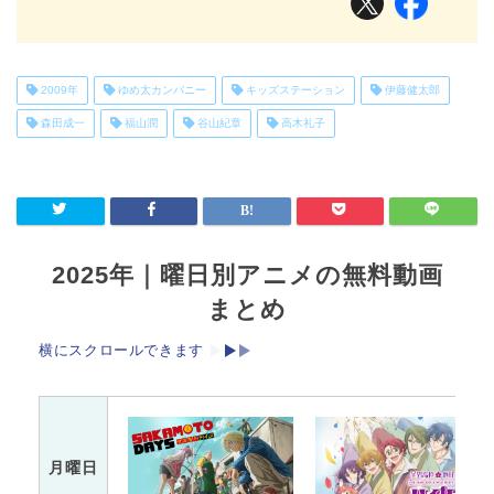
2009年
ゆめ太カンパニー
キッズステーション
伊藤健太郎
森田成一
福山潤
谷山紀章
高木礼子
2025年｜曜日別アニメの無料動画
まとめ
横にスクロールできます
月曜日