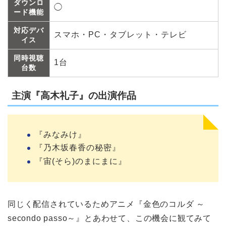
ダウンロ
◯
ード機能
対応デバ
スマホ・PC・タブレット・テレビ
イス
同時視聴
1台
台数
主演『高木礼子』の出演作品
『みなみけ』
『乃木坂春香の秘密』
『宙(そら)のまにまに』
同じく配信されているためアニメ『金色のコルダ ～
secondo passo～』とあわせて、この機会に観てみて