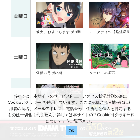
金曜日
彼女、お借りします 第4期
アークナイツ【焔燼曙明/RISE FROM EMBER】
土曜日
怪獣８号 第2期
タコピーの原罪
当社では、本サイトのサービス向上、アクセス状況計測の為に
日曜日
Cookies(クッキー)を使用しています。ここに記録される情報には利
用者の氏名、メールアドレス、電話番号、住所など個人を特定する
異世界黙示録マイノグーラ～破滅の文明で始める世界征服～
ゲーセン少女と異文化交流
ものは一切含まれません。詳しくは本サイトの「
Cookies(クッキー)
について
」をご覧下さい。
×
OK
HOME
KITAQエンタメステーション
アニメ