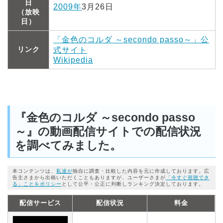
日
2009年
3月26日
（放映
日）
「金色のコルダ ～secondo passo～」公
リンク
式サイト
Wikipedia
『金色のコルダ ～secondo passo
～』の動画配信サイトでの配信状況
を調べてみました。
本コンテンツは、
私達が
独自に調査・比較した内容を元に作成しております。広
告主さまから出稿いただくこともありますが、ユーザーさまが
「今すぐ視聴でき
る」ことをポリシー
として公平・公正に判断しランキング決定しております。
配信サービス
配信状況
料金