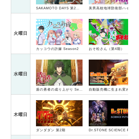
SAKAMOTO DAYS 第2クール
美男高校地球防衛部ハイカラ！
火曜日
カッコウの許嫁 Season2
おそ松さん（第4期）
水曜日
盾の勇者の成り上がり Season 4
自動販売機に生まれ変わった俺は迷宮を彷徨う 2nd season
木曜日
ダンダダン 第2期
Dr.STONE SCIENCE FUTURE 第2クール