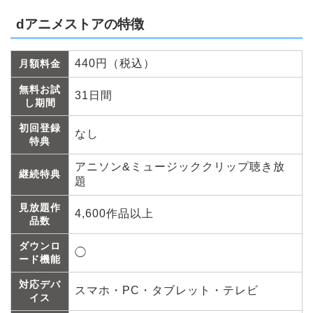
dアニメストアの特徴
440円（税込）
月額料金
無料お試
31日間
し期間
初回登録
なし
特典
アニソン&ミュージッククリップ聴き放
継続特典
題
見放題作
4,600作品以上
品数
ダウンロ
◯
ード機能
対応デバ
スマホ・PC・タブレット・テレビ
イス