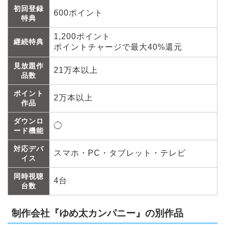
初回登録
600ポイント
特典
1,200ポイント
継続特典
ポイントチャージで最大40%還元
見放題作
21万本以上
品数
ポイント
2万本以上
作品
ダウンロ
◯
ード機能
対応デバ
スマホ・PC・タブレット・テレビ
イス
同時視聴
4台
台数
制作会社『ゆめ太カンパニー』の別作品