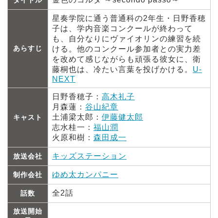
タイトル
星奏学院に通う普通科の2年生・日野香穂
子は、学内音楽コンクールが終わって
も、自分なりにヴァイオリンの練習を続
あらすじ
ける。他のコンクール参加者との実力差
を改めて感じながらも頑張る彼女に、衛
藤桐也は、冷たい言葉を投げかける。
U-
NEXT
日野香穂子：
高木礼子
月森蓮：
谷山紀章
土浦梁太郎：
伊藤健太郎
キャスト
志水桂一：
福山潤
火原和樹：
森田成一
キッズステーション
放送会社
ゆめ太カンパニー
制作会社
全2話
話数
放送開始