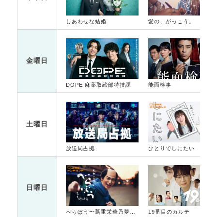
しあわせな結婚
愛の、がっこう。
金曜日
DOPE 麻薬取締部特捜課
能面検事
土曜日
放送局占拠
ひとりでしにたい
日曜日
べらぼう〜蔦重栄華乃夢噺〜
19番目のカルテ