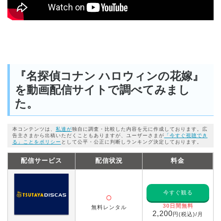
『名探偵コナン ハロウィンの花嫁』
を動画配信サイトで調べてみまし
た。
本コンテンツは、
私達が
独自に調査・比較した内容を元に作成しております。広
告主さまから出稿いただくこともありますが、ユーザーさまが
「今すぐ視聴でき
る」ことをポリシー
として公平・公正に判断しランキング決定しております。
配信サービス
配信状況
料金
今すぐ観る
○
30日間無料
無料レンタル
2,200
円(税込)/月