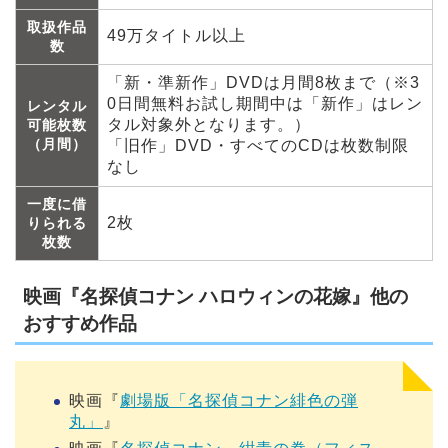
取扱作品
49万タイトル以上
数
「新・準新作」DVDは月間8枚まで（※3
0日間無料お試し期間中は「新作」はレン
レンタル
タル対象外となります。）
可能枚数
（月間）
「旧作」DVD・すべてのCDは枚数制限
なし
一度に借
2枚
りられる
枚数
映画『名探偵コナン ハロウィンの花嫁』他の
おすすめ作品
映画『
劇場版「名探偵コナン緋色の弾
丸」
』