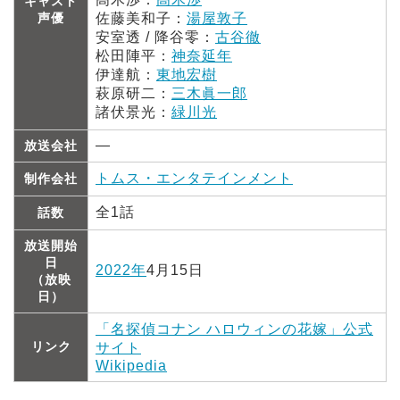
キャスト
声優
佐藤美和子：
湯屋敦子
安室透 / 降谷零：
古谷徹
松田陣平：
神奈延年
伊達航：
東地宏樹
萩原研二：
三木眞一郎
諸伏景光：
緑川光
―
放送会社
トムス・エンタテインメント
制作会社
全1話
話数
放送開始
日
2022年
4月15日
（放映
日）
「名探偵コナン ハロウィンの花嫁」公式
リンク
サイト
Wikipedia