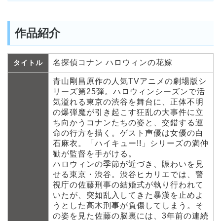
作品紹介
名探偵コナン ハロウィンの花嫁
タイトル
青山剛昌原作の人気TVアニメの劇場版シ
リーズ第25弾。ハロウィンシーズンで活
気溢れる東京の渋谷を舞台に、正体不明
の爆弾魔が引き起こす狂乱の大事件に立
ち向かうコナンたちの姿と、交錯する運
命の行方を描く。ゲスト声優は女優の白
石麻衣。「ハイキュー!!」シリーズの満仲
勧が監督を手がける。
ハロウィンの季節が近づき、賑わいを見
せる東京・渋谷。渋谷ヒカリエでは、警
視庁の佐藤刑事の結婚式が執り行われて
いたが、突如乱入してきた暴漢を止めよ
うとした高木刑事が負傷してしまう。そ
の姿を見た佐藤の脳裏には、3年前の連続