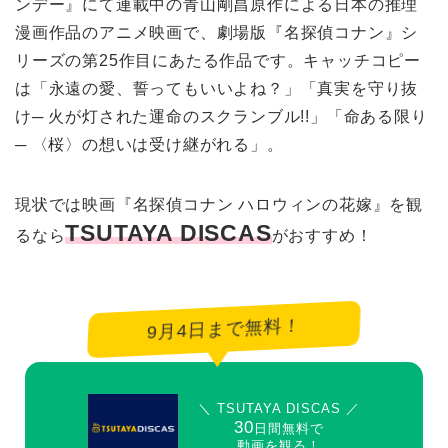
ンデー』にて連載中の青山剛昌原作による日本の推理
漫画作品のアニメ映画で、劇場版『名探偵コナン』シ
リーズの第25作目にあたる作品です。キャッチコピー
は「永遠の愛、誓ってもいいよね？」「真実を守り抜
け─ 火が灯された運命のスクランブル!!」「命ある限り
─ 〈桜〉の想いは受け継がれる」。
現状では映画『名探偵コナン ハロウィンの花嫁』を観
TSUTAYA DISCAS
るなら
がおすすめ！
9月4日まで無料！
＼ TSUTAYA DISCAS ／
30
日間無料で
動画を観る！