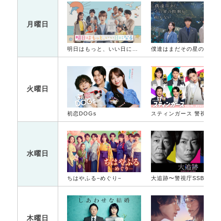
月曜日
明日はもっと、いい日になる
僕達はまだその星の校則を知ら
火曜日
初恋DOGs
スティンガース 警視
水曜日
ちはやふる−めぐり−
大追跡〜警視庁SSBC強行犯係〜
木曜日