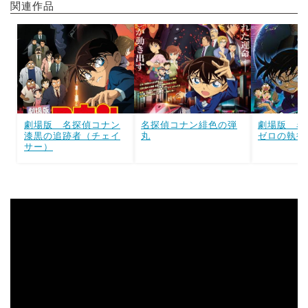
関連作品
劇場版 名探偵コナン
名探偵コナン緋色の弾
劇場版 名
漆黒の追跡者（チェイ
丸
ゼロの執行
サー）