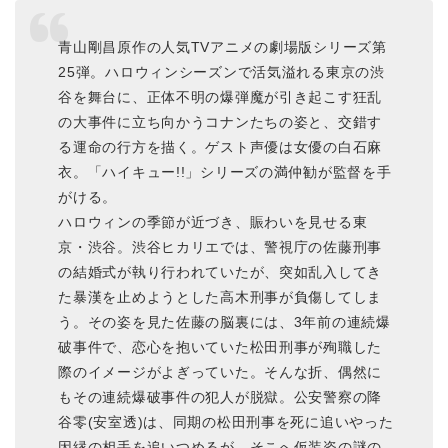
青山剛昌原作の人気TVアニメの劇場版シリーズ第
25弾。ハロウィンシーズンで活気溢れる東京の渋
谷を舞台に、正体不明の爆弾魔が引き起こす狂乱
の大事件に立ち向かうコナンたちの姿と、交錯す
る運命の行方を描く。ゲスト声優は女優の白石麻
衣。「ハイキュー!!」シリーズの満仲勧が監督を手
がける。
ハロウィンの季節が近づき、賑わいを見せる東
京・渋谷。渋谷ヒカリエでは、警視庁の佐藤刑事
の結婚式が執り行われていたが、突如乱入してき
た暴漢を止めようとした高木刑事が負傷してしま
う。その姿を見た佐藤の脳裏には、3年前の連続爆
破事件で、恋心を抱いていた松田刑事が殉職した
際のイメージがよぎっていた。そんな折、偶然に
もその連続爆破事件の犯人が脱獄。公安警察の降
谷零(安室透)は、同期の松田刑事を死に追いやった
因縁の相手を追いつめるが、そこへ仮装姿の謎の