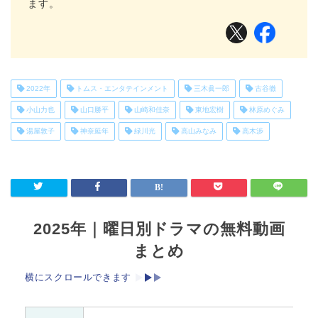
ます。
2022年
トムス・エンタテインメント
三木眞一郎
古谷徹
小山力也
山口勝平
山崎和佳奈
東地宏樹
林原めぐみ
湯屋敦子
神奈延年
緑川光
高山みなみ
高木渉
2025年｜曜日別ドラマの無料動画
まとめ
横にスクロールできます