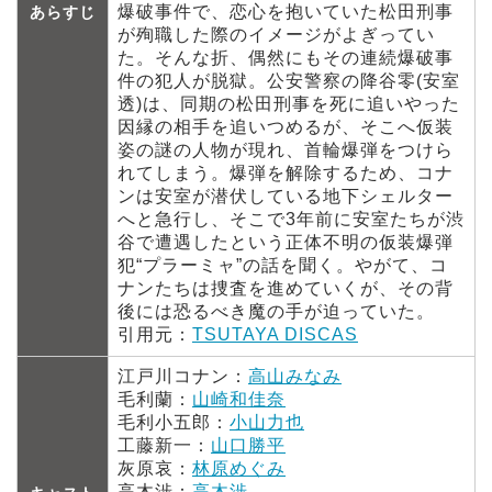
爆破事件で、恋心を抱いていた松田刑事
あらすじ
が殉職した際のイメージがよぎってい
た。そんな折、偶然にもその連続爆破事
件の犯人が脱獄。公安警察の降谷零(安室
透)は、同期の松田刑事を死に追いやった
因縁の相手を追いつめるが、そこへ仮装
姿の謎の人物が現れ、首輪爆弾をつけら
れてしまう。爆弾を解除するため、コナ
ンは安室が潜伏している地下シェルター
へと急行し、そこで3年前に安室たちが渋
谷で遭遇したという正体不明の仮装爆弾
犯“プラーミャ”の話を聞く。やがて、コ
ナンたちは捜査を進めていくが、その背
後には恐るべき魔の手が迫っていた。
引用元：
TSUTAYA DISCAS
江戸川コナン：
高山みなみ
毛利蘭：
山崎和佳奈
毛利小五郎：
小山力也
工藤新一：
山口勝平
灰原哀：
林原めぐみ
高木渉：
高木渉