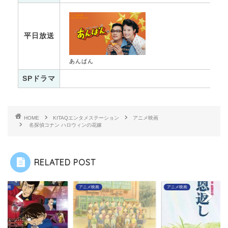
平日放送
あんぱん
SPドラマ
HOME
KITAQエンタメステーション
アニメ映画
名探偵コナン ハロウィンの花嫁
RELATED POST
メ映画
アニメ映画
アニメ映画