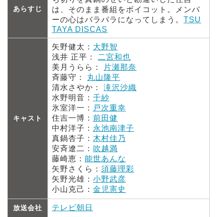
あらすじ
は、そのまま番組をボイコット。メンバ
ーの心はバラバラになってしまう。
TSU
TAYA DISCAS
矢野健太：
大野智
浅井 正平：
二宮和也
美月うらら：
片瀬那奈
斉藤守：
丸山隆平
清水さやか：
滝沢沙織
水野明音：
千紗
氷室洋一：
戸次重幸
住吉一博：
前田健
キャスト
中村洋子：
永池南津子
真鍋杏子：
木村佳乃
安斉遼二：
吹越満
藤崎恵：
能世あんな
矢野さくら：
須藤理彩
矢野光雄：
小野武彦
小山克己：
金児憲史
テレビ朝日
放送会社