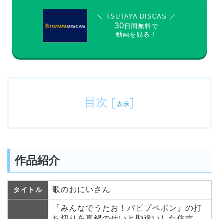
＼ TSUTAYA DISCAS ／
30
日間無料で
動画を観る！
目次
[
]
表示
作品紹介
歌のおにいさん
タイトル
『みんなでうたお！パピプペポン』の打
ち切りを真鍋のせいと勘違いした住吉