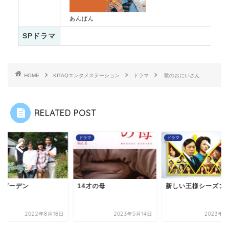
あんぱん
SPドラマ
HOME
KITAQエンタメステーション
ドラマ
歌のおにいさん
RELATED POST
マ
ドラマ
ドラマ
のガーデン
14才の母
新しい王様シーズン
2022年8月18日
2023年5月14日
2023年4