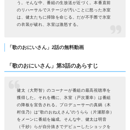
う。そんな中、番組の生放送が近づく。本番直前
のリハーサルでステージが汚いことに怒った氷室
は、健太たちに掃除を命じる。だが不手際で氷室
の衣装が破れ、氷室は激怒する。
「歌のおにいさん」2話の無料動画
「歌のおにいさん」第3話のあらすじ
健太（大野智）のコーナーが番組の最高視聴率を
獲得した。それを機に、氷室（戸次重幸）は番組
の降板を宣告される。プロデューサーの真鍋（木
村佳乃）は“歌のおねえさん”のうらら（片瀬那奈）
をメーンに番組を編成。そんな中、健太は明音
（千紗）らが自分抜きでデビューしたショックを