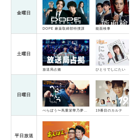
金曜日
DOPE 麻薬取締部特捜課
能面検事
土曜日
放送局占拠
ひとりでしにたい
日曜日
べらぼう〜蔦重栄華乃夢噺〜
19番目のカルテ
平日放送