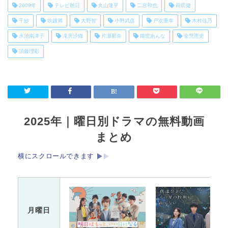
2009年
テレビ朝日
丸山隆平
二宮和也
前田健
千紗
吹越満
大野智
小野武彦
戸次重幸
木村佳乃
永池南津子
滝沢沙織
片瀬那奈
能世あんな
金児憲史
須藤理彩
2025年｜曜日別ドラマの無料動画
まとめ
横にスクロールできます
月曜日