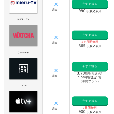
✕
今すぐ観る
調査中
990
円(税込)/月
MIERU TV
今すぐ観る
✕
1ヶ月間無料
調査中
869
円(税込)/月
ウォッチャ
今すぐ観る
✕
3,700
円(税込)/月
調査中
3,000円(税込)/月
（年間プラン）
DAZN
今すぐ観る
✕
7日間無料
調査中
900
円(税込)/月