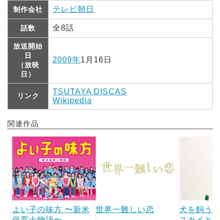
テレビ朝日
制作会社
全8話
話数
放送開始
日
2009年
1月16日
（放映
日）
TSUTAYA DISCAS
リンク
Wikipedia
関連作品
よい子の味方 〜新米
世界一難しい恋
犬を飼う
保育士物語〜
スカイと