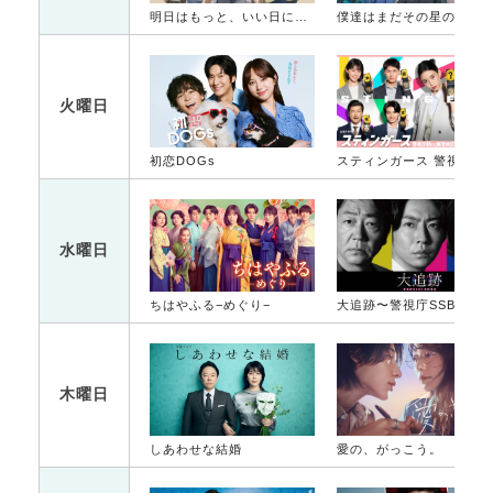
明日はもっと、いい日になる
僕達はまだその星の校則を知ら
火曜日
初恋DOGs
スティンガース 警視
水曜日
ちはやふる−めぐり−
大追跡〜警視庁SSBC強行犯係〜
木曜日
しあわせな結婚
愛の、がっこう。