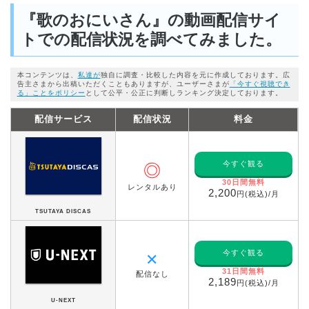
『歌のおにいさん』の動画配信サイ
トでの配信状況を調べてみました。
本コンテンツは、
私達が
独自に調査・比較した内容を元に作成しております。広
告主さまから出稿いただくこともありますが、ユーザーさまが
「今すぐ視聴でき
る」ことをポリシー
として公平・公正に判断しランキング決定しております。
配信サービス
配信状況
料金
今すぐ観る
◎
30日間無料
レンタルあり
2,200
円(税込)/月
TSUTAYA DISCAS
今すぐ観る
✕
31日間無料
配信なし
2,189
円(税込)/月
U-NEXT