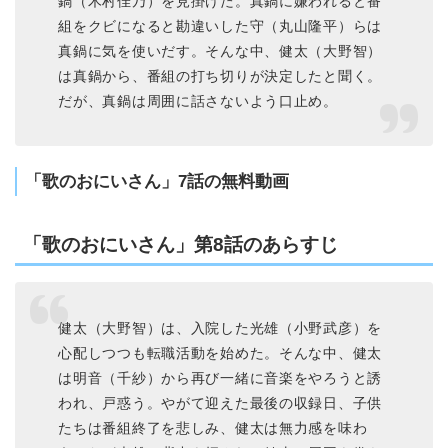
鍋（木村佳乃）を見掛けた。真鍋に嫌われると番
組をクビになると勘違いした守（丸山隆平）らは
真鍋に気を使いだす。そんな中、健太（大野智）
は真鍋から、番組の打ち切りが決定したと聞く。
だが、真鍋は周囲に話さないよう口止め。
「歌のおにいさん」7話の無料動画
「歌のおにいさん」第8話のあらすじ
健太（大野智）は、入院した光雄（小野武彦）を
心配しつつも転職活動を始めた。そんな中、健太
は明音（千紗）から再び一緒に音楽をやろうと誘
われ、戸惑う。やがて迎えた最後の収録日、子供
たちは番組終了を悲しみ、健太は無力感を味わ