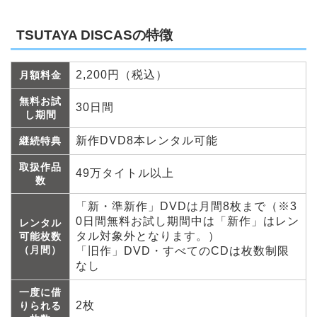
TSUTAYA DISCASの特徴
2,200円（税込）
月額料金
無料お試
30日間
し期間
新作DVD8本レンタル可能
継続特典
取扱作品
49万タイトル以上
数
「新・準新作」DVDは月間8枚まで（※3
0日間無料お試し期間中は「新作」はレン
レンタル
タル対象外となります。）
可能枚数
（月間）
「旧作」DVD・すべてのCDは枚数制限
なし
一度に借
2枚
りられる