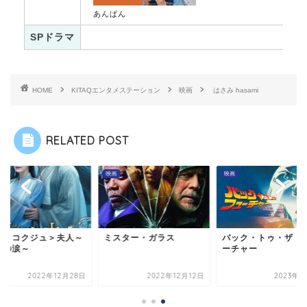
あんぱん
SPドラマ
HOME
KITAQエンタメステーション
映画
はさみ hasami
RELATED POST
映画
映画
珠＜コクジュ＞夫人～
ミスター・ガラス
バック・トゥ・ザ・
珠の涙～
ーチャー
2022年12月28日
2022年12月12日
2023年4