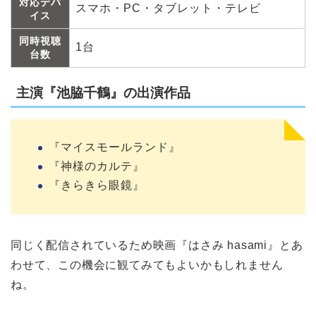
対応デバ
スマホ・PC・タブレット・テレビ
イス
同時視聴
1台
台数
主演『池脇千鶴』の出演作品
『マイスモールランド』
『神様のカルテ』
『きらきら眼鏡』
同じく配信されているため映画『はさみ hasami』とあ
わせて、この機会に観てみてもよいかもしれません
ね。