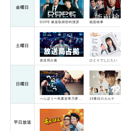
金曜日
DOPE 麻薬取締部特捜課
能面検事
土曜日
放送局占拠
ひとりでしにたい
日曜日
べらぼう〜蔦重栄華乃夢噺〜
19番目のカルテ
平日放送