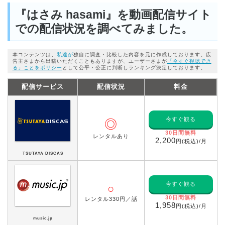
『はさみ hasami』を動画配信サイト
での配信状況を調べてみました。
本コンテンツは、
私達が
独自に調査・比較した内容を元に作成しております。広
告主さまから出稿いただくこともありますが、ユーザーさまが
「今すぐ視聴でき
る」ことをポリシー
として公平・公正に判断しランキング決定しております。
配信サービス
配信状況
料金
今すぐ観る
◎
30日間無料
レンタルあり
2,200
円(税込)/月
TSUTAYA DISCAS
今すぐ観る
○
30日間無料
レンタル330円／話
1,958
円(税込)/月
music.jp