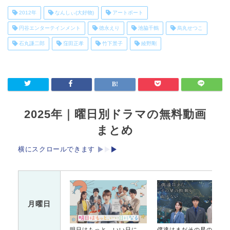
2012年
なんしぃ(大好物)
アートポート
円谷エンターテインメント
徳永えり
池脇千鶴
烏丸せつこ
石丸謙二郎
窪田正孝
竹下景子
綾野剛
2025年｜曜日別ドラマの無料動画
まとめ
横にスクロールできます
月曜日
明日はもっと、いい日になる
僕達はまだその星の校則を知ら