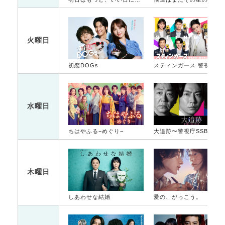
火曜日
初恋DOGs
スティンガース 警視
水曜日
ちはやふる−めぐり−
大追跡〜警視庁SSBC強行犯係〜
木曜日
しあわせな結婚
愛の、がっこう。